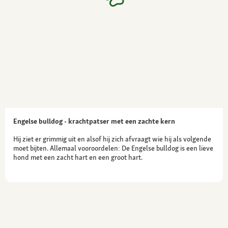
Verzorging
Af en toe borstelen
Gezondheid
Kleinere keeshonden hebben de neiging de
patella te ontwrichten.
heupgewrichtsproblemen, alopecia of
haarverliesziekten komen af en toe voor
Engelse bulldog - krachtpatser met een zachte kern
Hij ziet er grimmig uit en alsof hij zich afvraagt wie hij als volgende
moet bijten. Allemaal vooroordelen: De Engelse bulldog is een lieve
hond met een zacht hart en een groot hart.