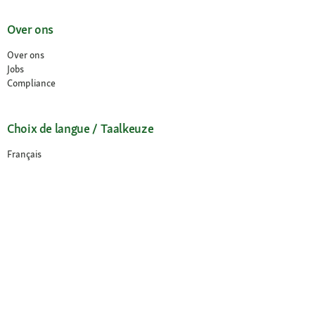
Over ons
Over ons
Jobs
Compliance
Choix de langue / Taalkeuze
Français
Nederlands
© 2026 Fressnapf Tiernahrungs GmbH
Impressum
Algemene voorwaarden
Gegevensbescherming
Annuleringsvoorwaarden
Cookie Instellingen