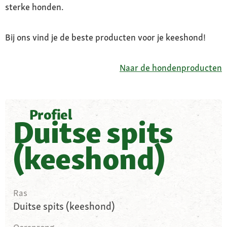
sterke honden.
Bij ons vind je de beste producten voor je keeshond!
Naar de hondenproducten
Profiel
Duitse spits
(keeshond)
Ras
Duitse spits (keeshond)