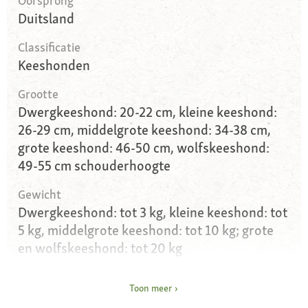
Oorsprong
Duitsland
Classificatie
Keeshonden
Grootte
Dwergkeeshond: 20-22 cm, kleine keeshond:
26-29 cm, middelgrote keeshond: 34-38 cm,
grote keeshond: 46-50 cm, wolfskeeshond:
49-55 cm schouderhoogte
Gewicht
Dwergkeeshond: tot 3 kg, kleine keeshond: tot
5 kg, middelgrote keeshond: tot 10 kg; grote
en wolfskeeshond: tot 20 kg
Anatomie
Toon meer
Vosachtige kop, “vierkant gebouwd”, staart