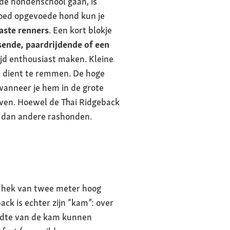
de hondenschool gaan, is
 goed opgevoede hond kun je
aste renners
. Een kort blokje
tsende, paardrijdende of een
ijd enthousiast maken. Kleine
 dient te remmen. De hoge
anneer je hem in de grote
even. Hoewel de Thai Ridgeback
t dan andere rashonden.
n hek van twee meter hoog
ck is echter zijn “kam”: over
reedte van de kam kunnen