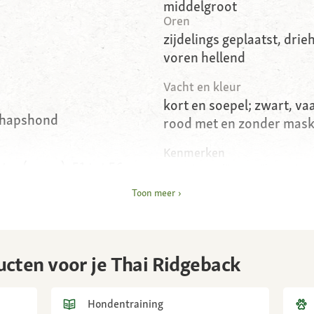
middelgroot
Oren
zijdelings geplaatst, dri
voren hellend
Vacht en kleur
kort en soepel; zwart, vaa
schapshond
rood met en zonder mas
Kenmerken
ter (reuen), 51 tot 56
Haarkam ("ridge") op de r
n)
veerkrachtig
Toon meer
Karakter
am
levendig, loyaal
ucten voor je Thai Ridgeback
Verzorging
l met langwerpige snuit,
gemakkelijk te verzorgen
gszins rechthoekige
borstelen
Hondentraining