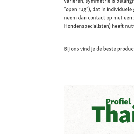
variëren, symmetrie is belangr
“open rug”), dat in individuel
neem dan contact op met een 
Hondenspecialisten) heeft nutt
Bij ons vind je de beste produc
Profiel
Tha