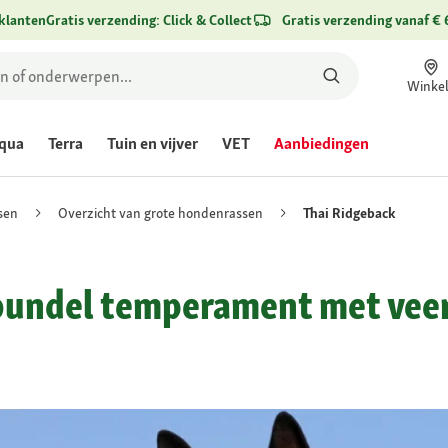
klanten
Gratis verzending: Click & Collect
Gratis verzending vanaf € 
Winke
qua
Terra
Tuin en vijver
VET
Aanbiedingen
sen
Overzicht van grote hondenrassen
Thai Ridgeback
 bundel temperament met vee