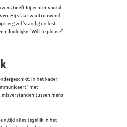
ouwen,
heeft hij
echter vooral
uwen
. Hij staat wantrouwend
 is erg zelfstandig en lost
en duidelijke “Will to please”
ck
ndergeschikt. In het kader
communiceert” met
tot misverstanden tussen mens
ltijd alles tegelijk in het