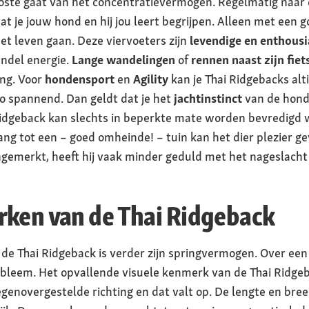
koste gaat van het concentratievermogen. Regelmatig naar 
t je jouw hond en hij jou leert begrijpen. Alleen met een
t leven gaan. Deze viervoeters zijn
levendige en enthousi
undel energie.
Lange wandelingen
of
rennen naast zijn fie
ing. Voor
hondensport
en
Agility
kan je Thai Ridgebacks alt
 zo spannend. Dan geldt dat je het
jachtinstinct
van de hond
idgeback kan slechts in beperkte mate worden bevredigd w
ang tot een – goed omheinde! – tuin kan het dier plezier g
gemerkt, heeft hij vaak minder geduld met het nageslach
rken van de Thai Ridgeback
de Thai Ridgeback is verder zijn springvermogen. Over ee
bleem. Het opvallende visuele kenmerk van de Thai Ridgeba
n tegenovergestelde richting en dat valt op. De lengte en b