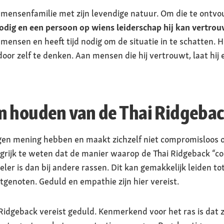
n mensenfamilie met zijn levendige natuur. Om die te ontv
 nodig en een persoon op wiens leiderschap hij kan vertro
ensen en heeft tijd nodig om de situatie in te schatten. Hij
or zelf te denken. Aan mensen die hij vertrouwt, laat hij e
n houden van de Thai Ridgeba
gen mening hebben en maakt zichzelf niet compromisloos o
angrijk te weten dat de manier waarop de Thai Ridgeback “
eler is dan bij andere rassen. Dit kan gemakkelijk leiden 
genoten. Geduld en empathie zijn hier vereist.
dgeback vereist geduld. Kenmerkend voor het ras is dat ze a