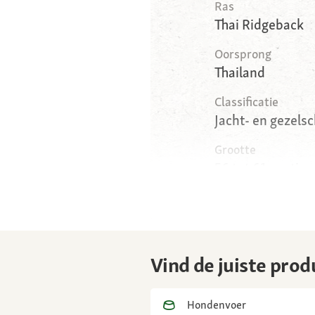
Ras
Thai Ridgeback
Oorsprong
Thailand
Classificatie
Jacht- en gezel
Grootte
56 tot 61 centime
centimeter (teve
Gewicht
40 tot 50 kilogr
Vind de juiste prod
Anatomie
Afgeronde schede
lange poten, eni
Hondenvoer