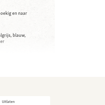
ehoekig en naar
lgrijs, blauw,
ker
uglijn, extreem
 door regelmatig
Uitlaten