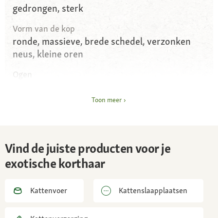
gedrongen, sterk
Vorm van de kop
ronde, massieve, brede schedel, verzonken
neus, kleine oren
Ogen
ronde vorm; kleuren: oranje, koper, blauw,
hazelnootbruin, groen
Toon meer
Vacht en kleur
zijdeachtige bovenvacht, dikke ondervacht;
kleuren: alle kleuren die zijn toegestaan voor
Vind de juiste producten voor je
de Perzische kat
exotische korthaar
Vachtverzorging
af en toe borstelen
Kattenvoer
Kattenslaapplaatsen
Karakter