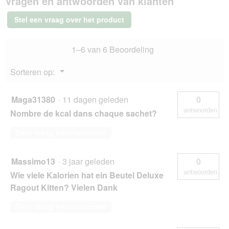
Vragen en antwoorden van klanten
d
Ragout
i
Kitten
Stel een vraag over het product
Rijk
a
aan
l
gevogelte
o
1–6 van 6 Beoordeling
44x85
o
g
g
Menu
Sorteren op:
v
▼
e
n
Maga31380
·
11 dagen geleden
0
s
antwoorden
Nombre de kcal dans chaque sachet?
t
e
Deze vraag beantwoorden
r
.
Massimo13
·
3 jaar geleden
0
antwoorden
Wie viele Kalorien hat ein Beutel Deluxe
Ragout Kitten? Vielen Dank
Deze vraag beantwoorden