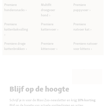
Premiere
Multifit
Premiere
hondensnacks
droogvoer
puppyvoer
hond
Premiere
Premiere
Premiere
kattenbakvulling
kattenvoer
natvoer kat
Premiere droge
Premiere
Premiere natvoer
kattenbrokken
kittenvoer
voor kittens
Blijf op de hoogte
Schrijf je in voor de Maxi Zoo-newsletter en krijg
10% korting
.
Blijf op de hoogte van actuele aanbiedingen en acties.