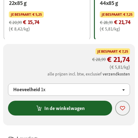
22x85 g
44x85 g
JE BESPAART:
€ 5,25
JE BESPAART:
€ 7,25
€ 15,74
€ 21,74
€ 20,99
€ 28,99
(€ 8,42/kg)
(€ 5,81/kg)
JE BESPAART:
€ 7,25
€ 21,74
€ 28,99
(€ 5,81/kg)
alle prijzen incl. btw, exclusief
verzendkosten
Hoeveelheid
1x
In de winkelwagen