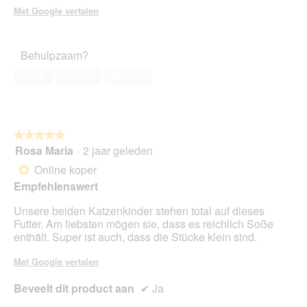
Met Google vertalen
s
t
e
r
Behulpzaam?
.
Ja ·
4
Nee ·
0
Melden
★★★★★
★★★★★
Rosa Maria
·
2 jaar geleden
5
van
Online koper
*
5
Empfehlenswert
sterren.
Unsere beiden Katzenkinder stehen total auf dieses
Futter. Am liebsten mögen sie, dass es reichlich Soße
enthält. Super ist auch, dass die Stücke klein sind.
Met Google vertalen
Beveelt dit product aan
✔
Ja