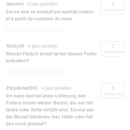
Isacmoi
·
3 jaar geleden
0
antwoorden
Est-ce que ce produit est spécial chaton
et à partir de combien de mois
Deze vraag beantwoorden
Nicky39
·
4 jaar geleden
0
antwoorden
Wieviel Fleisch Anteil ist bei diesen Futter
enthalten?
Deze vraag beantwoorden
Pippilotta0203
·
4 jaar geleden
0
antwoorden
Ich habe fast bei jeder Lieferung des
Futters immer wieder Beutel, die nur mit
Gelee oder Soße befüllt sind. Einmal war
der Beutel fabrikneu leer. Hatte oder hat
das noch jemand?