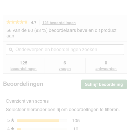
★★★★★
★★★★★
4.7
125 beoordelingen
Met
deze
4.7
56 van de 60 (93 %) beoordelaars bevelen dit product
van
actie
aan
de
navigeert
5
u
Onderwerpen
On
sterren.
naar
en
ϙ
en
Beoordelingen
beoordelingen.
beoordelingen
beo
lezen
van
zoeken
zo
125
6
0
PREMIERE
beoordelingen
vragen
antwoorden
Deluxe
Ragout
Kitten
Beoordelingen
Schrijf beoordeling
.
Rijk
aan
Me
gevogelte
dez
44x85
Overzicht van scores
act
g
ope
Selecteer hieronder een rij om beoordelingen te filteren.
u
ee
5
sterren
105
105 beoordelingen met 5
Selecteer om beoordeling
★
mo
4
sterren
10
dia
10 beoordelingen met 4 s
Selecteer om beoordelinge
★