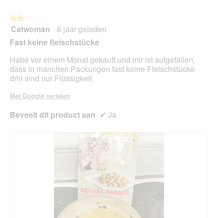
op
de
volg
★★★★★
★★★★★
kno
Catwoman
·
6 jaar geleden
2
klikt,
van
word
Fast keine fleischstücke
de
5
onde
sterren.
Habe vor einem Monat gekauft und mir ist aufgefallen,
inho
bijg
dass in manchen Packungen fast keine Fleischstücke
drin sind nur Flüssigkeit
Met Google vertalen
Beveelt dit product aan
✔
Ja