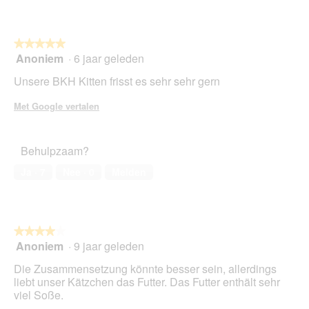
5
s
p
t
e
ü
n
★★★★★
★★★★★
c
t
Anoniem
·
6 jaar geleden
k
u
5
e
e
van
Unsere BKH Kitten frisst es sehr sehr gern
f
e
5
a
n
sterren.
Met Google vertalen
s
m
t
o
z
d
Behulpzaam?
ä
a
h
a
Ja ·
7
Nee ·
0
Melden
l
l
e
d
n
i
a
l
★★★★★
★★★★★
o
Anoniem
·
9 jaar geleden
4
o
van
Die Zusammensetzung könnte besser sein, allerdings
g
5
liebt unser Kätzchen das Futter. Das Futter enthält sehr
v
sterren.
viel Soße.
e
n