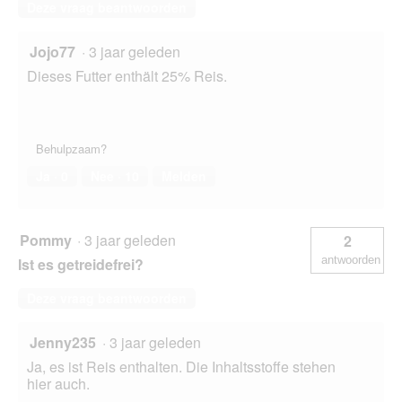
Deze vraag beantwoorden
Jojo77
·
3 jaar geleden
Dieses Futter enthält 25% Reis.
Behulpzaam?
Ja ·
0
Nee ·
10
Melden
Pommy
·
3 jaar geleden
2
antwoorden
Ist es getreidefrei?
Deze vraag beantwoorden
Jenny235
·
3 jaar geleden
Ja, es ist Reis enthalten. Die Inhaltsstoffe stehen
hier auch.