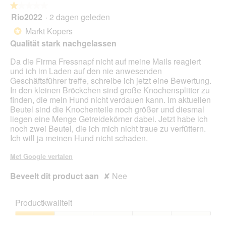
volg
★★★★★
★★★★★
kno
Rio2022
·
2 dagen geleden
1
klikt,
van
word
Markt Kopers
*
de
5
onde
Qualität stark nachgelassen
sterren.
inho
bijg
Da die Firma Fressnapf nicht auf meine Mails reagiert
und ich im Laden auf den nie anwesenden
Geschäftsführer treffe, schreibe ich jetzt eine Bewertung.
In den kleinen Bröckchen sind große Knochensplitter zu
finden, die mein Hund nicht verdauen kann. Im aktuellen
Beutel sind die Knochenteile noch größer und diesmal
liegen eine Menge Getreidekörner dabei. Jetzt habe ich
noch zwei Beutel, die ich mich nicht traue zu verfüttern.
Ich will ja meinen Hund nicht schaden.
Met Google vertalen
Beveelt dit product aan
✘
Nee
Productkwaliteit
Productkwaliteit,