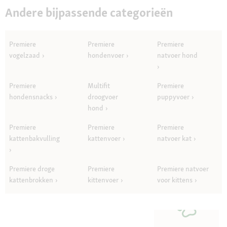
Andere bijpassende categorieën
Premiere
Premiere
Premiere
vogelzaad
hondenvoer
natvoer hond
Premiere
Multifit
Premiere
hondensnacks
droogvoer
puppyvoer
hond
Premiere
Premiere
Premiere
kattenbakvulling
kattenvoer
natvoer kat
Premiere droge
Premiere
Premiere natvoer
kattenbrokken
kittenvoer
voor kittens