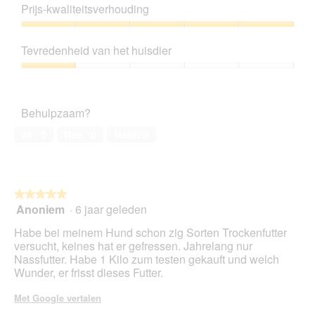
1
Prijs-kwaliteitsverhouding
van
5
Prijs-
kwaliteitsverhouding,
Tevredenheid van het huisdier
5
van
Tevredenheid
5
van
het
Behulpzaam?
huisdier,
1
Ja ·
0
Nee ·
0
Melden
van
5
★★★★★
★★★★★
Anoniem
·
6 jaar geleden
5
van
Habe bei meinem Hund schon zig Sorten Trockenfutter
5
versucht, keines hat er gefressen. Jahrelang nur
sterren.
Nassfutter. Habe 1 Kilo zum testen gekauft und welch
Wunder, er frisst dieses Futter.
Met Google vertalen