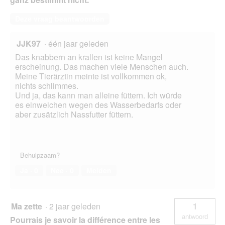
Deze vraag beantwoorden
JJK97
·
één jaar geleden
Das knabbern an krallen ist keine Mangel
erscheinung. Das machen viele Menschen auch.
Meine Tierärztin meinte ist vollkommen ok,
nichts schlimmes.
Und ja, das kann man alleine füttern. Ich würde
es einweichen wegen des Wasserbedarfs oder
aber zusätzlich Nassfutter füttern.
Behulpzaam?
Ja ·
0
Nee ·
0
Melden
Ma zette
·
2 jaar geleden
1
antwoord
Pourrais je savoir la différence entre les