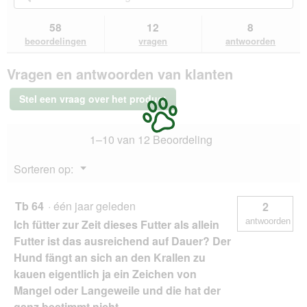
5
u
naar
naa
sterren.
naar
vragen
vra
58
12
8
Beoordelingen
beoordelingen.
en
en
lezen
beoordelingen
vragen
antwoorden
van
antwoorden
ant
PREMIERE
Vragen en antwoorden van klanten
droogvoer
hond
Best
Stel een vraag over het product
Meat
Adult
Mini
1–10 van 12 Beoordeling
gevogelte
1
kg
Menu
Sorteren op:
▼
Tb 64
·
één jaar geleden
2
antwoorden
Ich fütter zur Zeit dieses Futter als allein
Futter ist das ausreichend auf Dauer? Der
Hund fängt an sich an den Krallen zu
kauen eigentlich ja ein Zeichen von
Mangel oder Langeweile und die hat der
ganz bestimmt nicht.