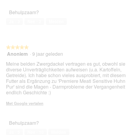
Behulpzaam?
Ja ·
3
Nee ·
2
Melden
★★★★★
★★★★★
Anoniem
·
9 jaar geleden
5
van
Meine beiden Zwergdackel vertragen es gut, obwohl sie
5
diverse Unverträglichkeiten aufweisen (u.a. Kartoffeln,
sterren.
Getreide). Ich habe schon vieles ausprobiert, mit diesem
Futter als Ergänzung zu 'Premiere Meati Sensitive Huhn
Pur' sind die Magen - Darmprobleme der Vergangenheit
endlich Geschichte :)
Met Google vertalen
Behulpzaam?
Ja ·
5
Nee ·
10
Melden