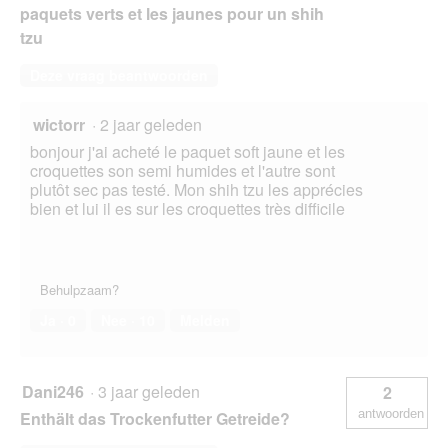
paquets verts et les jaunes pour un shih
tzu
Deze vraag beantwoorden
wictorr
·
2 jaar geleden
bonjour j'ai acheté le paquet soft jaune et les
croquettes son semi humides et l'autre sont
plutôt sec pas testé. Mon shih tzu les apprécies
bien et lui il es sur les croquettes très difficile
Behulpzaam?
Ja ·
0
Nee ·
10
Melden
Dani246
·
3 jaar geleden
2
antwoorden
Enthält das Trockenfutter Getreide?