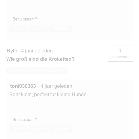
Behulpzaam?
Ja ·
0
Nee ·
1
Melden
Sylli
·
4 jaar geleden
1
antwoord
Wie groß sind die Kroketten?
Deze vraag beantwoorden
toni030363
·
4 jaar geleden
Sehr klein, perfekt für kleine Hunde.
Behulpzaam?
Ja ·
1
Nee ·
0
Melden