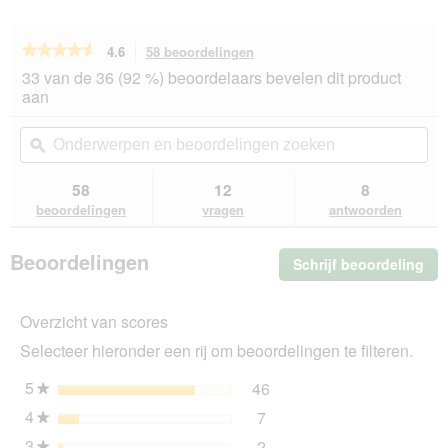
★★★★★
★★★★★
4.6
58 beoordelingen
Met
deze
4.6
33 van de 36 (92 %) beoordelaars bevelen dit product
van
actie
aan
de
navigeert
5
u
Onderwerpen
On
sterren.
naar
en
ϙ
en
Beoordelingen
beoordelingen.
beoordelingen
beo
lezen
van
zoeken
zo
58
12
8
PREMIERE
beoordelingen
vragen
antwoorden
droogvoer
hond
Best
Beoordelingen
Schrijf beoordeling
.
Meat
Adult
Me
Mini
dez
gevogelte
Overzicht van scores
act
1
ope
kg
Selecteer hieronder een rij om beoordelingen te filteren.
u
ee
5
sterren
46
46 beoordelingen met 5 s
Selecteer om beoordelinge
★
mo
4
sterren
7
dia
7 beoordelingen met 4 ste
Selecteer om beoordelingen
★
3
sterren
2
★