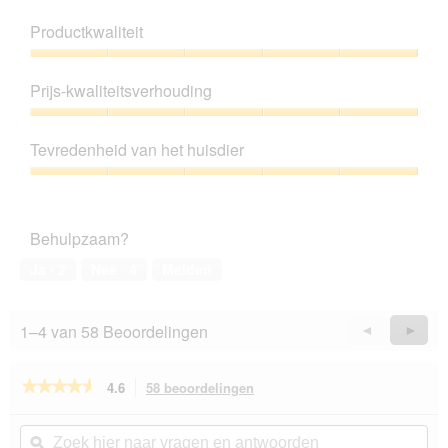
Productkwaliteit
Productkwaliteit,
5
Prijs-kwaliteitsverhouding
van
5
Prijs-
kwaliteitsverhouding,
Tevredenheid van het huisdier
5
van
Tevredenheid
5
van
het
Behulpzaam?
huisdier,
5
Ja ·
2
Nee ·
4
Melden
van
5
1–4 van 58 Beoordelingen
Vorige
◄
Volge
►
Reviews
Revie
★★★★★
★★★★★
4.6
58 beoordelingen
Met
deze
4.6
van
actie
Zoek
Zo
de
navigeert
hier
ϙ
hie