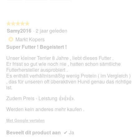
★★★★★
★★★★★
Samy2016
·
2 jaar geleden
5
van
Markt Kopers
*
5
Super Futter ! Begeistert !
sterren.
Unser kleiner Terrier 8 Jahre , liebt dieses Futter .
Er frisst so gut wie noch nie , hatten schon sämtliche
Futterhersteller ausprobiert .
Es enthält verhältnismäßig wenig Protein ( im Vergleich )
, das für unseren oft überaktiven Hund genau das richtige
ist.
Zudem Preis - Leistung 👍👍👍.
Werden kein anderes mehr kaufen .
Met Google vertalen
Beveelt dit product aan
✔
Ja