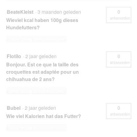
BeateKleist
·
3 maanden geleden
0
antwoorden
Wieviel kcal haben 100g dieses
Hundefutters?
Deze vraag beantwoorden
Flotilo
·
2 jaar geleden
0
antwoorden
Bonjour. Est ce que la taille des
croquettes est adaptée pour un
chihuahua de 2 ans?
Deze vraag beantwoorden
Bubel
·
2 jaar geleden
0
antwoorden
Wie viel Kalorien hat das Futter?
Deze vraag beantwoorden