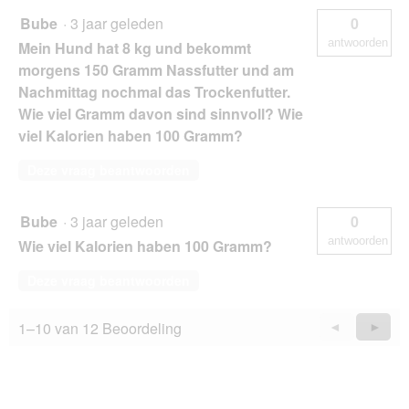
Bube
·
3 jaar geleden
0
antwoorden
Mein Hund hat 8 kg und bekommt
morgens 150 Gramm Nassfutter und am
Nachmittag nochmal das Trockenfutter.
Wie viel Gramm davon sind sinnvoll? Wie
viel Kalorien haben 100 Gramm?
Deze vraag beantwoorden
Bube
·
3 jaar geleden
0
antwoorden
Wie viel Kalorien haben 100 Gramm?
Deze vraag beantwoorden
1–10 van 12 Beoordeling
Vorige
◄
Volge
►
Questions
Quest