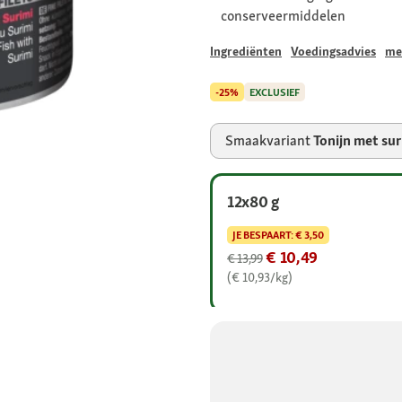
conserveermiddelen
Ingrediënten
Voedingsadvies
me
-25%
EXCLUSIEF
Smaakvariant
Tonijn met sur
12x80 g
JE BESPAART:
€ 3,50
€ 10,49
€ 13,99
(€ 10,93/kg)