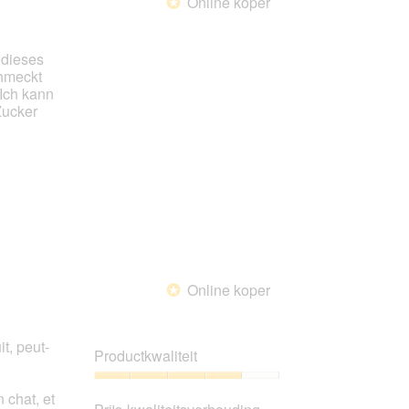
Online koper
*
 dieses
chmeckt
 Ich kann
Zucker
Online koper
*
t, peut-
Productkwaliteit
Productkwaliteit,
 chat, et
4