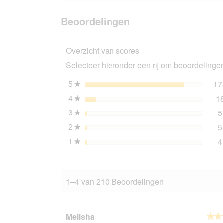
beoordeli
zoeken
lezen
van
Beoordelingen
PREMIERE
Fine
Filets
Overzicht van scores
naturel
Tonijn
Selecteer hieronder een rij om beoordelingen 
met
surimi
12x80
5
sterren
17
★
g
4
sterren
1
★
3
sterren
5
★
2
sterren
5
★
1
sterren
4
★
1–4 van 210 Beoordelingen
Melisha
★★
★★