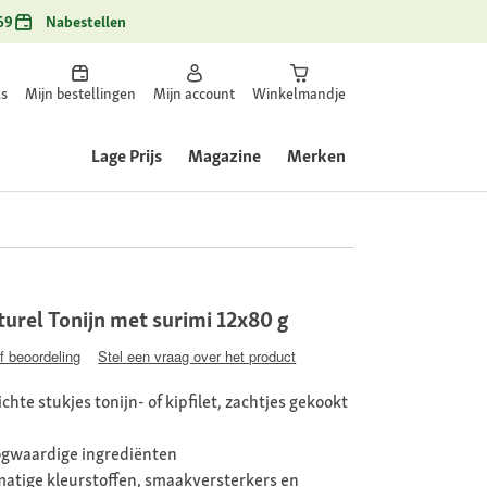
69
Nabestellen
ls
Mijn bestellingen
Mijn account
Winkelmandje
Lage Prijs
Magazine
Merken
urel Tonijn met surimi 12x80 g
jf beoordeling
Stel een vraag over het product
te stukjes tonijn- of kipfilet, zachtjes gekookt
ogwaardige ingrediënten
atige kleurstoffen, smaakversterkers en