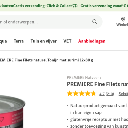
klanten
Gratis verzending: Click & Collect
Gratis verzending vanaf € 
Winke
qua
Terra
Tuin en vijver
VET
Aanbiedingen
EMIERE Fine Filets naturel Tonijn met surimi 12x80 g
PREMIERE Natvoer
PREMIERE Fine Filets nat
4.7
(210)
Schri
Natuurproduct gemaakt van lich
in hun eigen sap
glutenvrije receptuur met ho
zonder toevoeging van kunstm