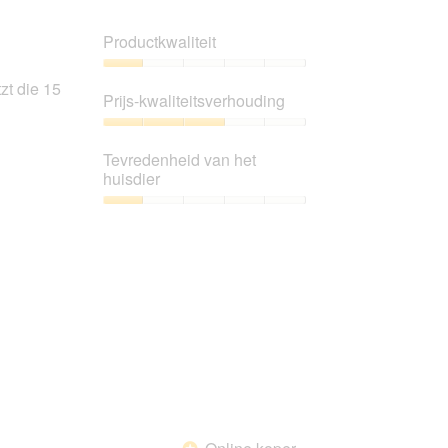
klikt,
wordt
de
Productkwaliteit
onderstaande
inhoud
bijgewerkt
Productkwaliteit,
zt die 15
1
Prijs-kwaliteitsverhouding
van
5
Prijs-
kwaliteitsverhouding,
Tevredenheid van het
3
huisdier
van
5
Tevredenheid
van
het
huisdier,
1
van
5