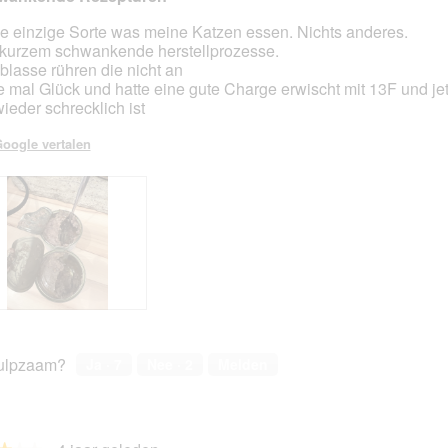
die einzige Sorte was meine Katzen essen. Nichts anderes.
 kurzem schwankende herstellprozesse.
en.
blasse rühren die nicht an
e mal Glück und hatte eine gute Charge erwischt mit 13F und jet
wieder schrecklich ist
oogle vertalen
ulpzaam?
Ja ·
7
Nee ·
2
Melden