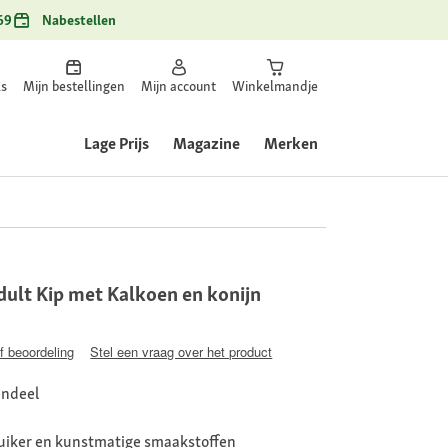
69
Nabestellen
ls
Mijn bestellingen
Mijn account
Winkelmandje
Lage Prijs
Magazine
Merken
lt Kip met Kalkoen en konijn
jf beoordeling
Stel een vraag over het product
andeel
suiker en kunstmatige smaakstoffen