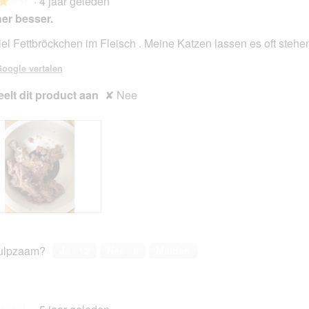
·
4 jaar geleden
★★★
★★★
er besser.
iel Fettbröckchen im Fleisch . Meine Katzen lassen es oft stehe
en.
oogle vertalen
elt dit product aan
✘
Nee
ulpzaam?
Ja ·
12
Nee ·
9
Melden