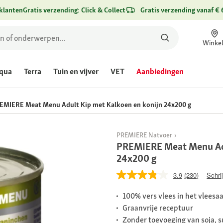
klanten
Gratis verzending: Click & Collect
Gratis verzending vanaf € 
Winke
qua
Terra
Tuin en vijver
VET
Aanbiedingen
EMIERE Meat Menu Adult Kip met Kalkoen en konijn 24x200 g
PREMIERE Natvoer
PREMIERE Meat Menu Adu
24x200 g
3.9
(230)
Schri
100% vers vlees in het vleesa
Graanvrije receptuur
Zonder toevoeging van soja, 