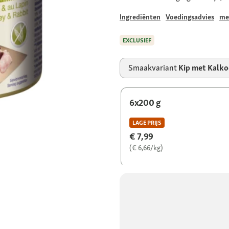
Ingrediënten
Voedingsadvies
me
EXCLUSIEF
Smaakvariant
Kip met Kalko
6x200 g
LAGE PRIJS
€ 7,99
(€ 6,66/kg)