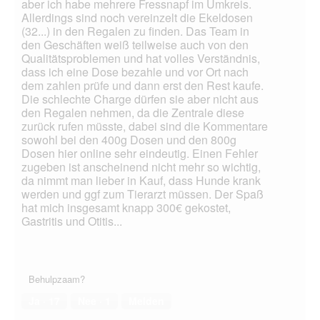
aber ich habe mehrere Fressnapf im Umkreis.
Allerdings sind noch vereinzelt die Ekeldosen
(32...) in den Regalen zu finden. Das Team in
den Geschäften weiß teilweise auch von den
Qualitätsproblemen und hat volles Verständnis,
dass ich eine Dose bezahle und vor Ort nach
dem zahlen prüfe und dann erst den Rest kaufe.
Die schlechte Charge dürfen sie aber nicht aus
den Regalen nehmen, da die Zentrale diese
zurück rufen müsste, dabei sind die Kommentare
sowohl bei den 400g Dosen und den 800g
Dosen hier online sehr eindeutig. Einen Fehler
zugeben ist anscheinend nicht mehr so wichtig,
da nimmt man lieber in Kauf, dass Hunde krank
werden und ggf zum Tierarzt müssen. Der Spaß
hat mich insgesamt knapp 300€ gekostet,
Gastritis und Otitis...
Behulpzaam?
Ja ·
17
Nee ·
1
Melden