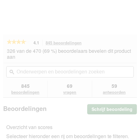
★★★★★
★★★★★
4.1
845 beoordelingen
Met
deze
4.1
326 van de 470 (69 %) beoordelaars bevelen dit product
van
actie
aan
de
navigeert
5
u
Onderwerpen
On
sterren.
naar
en
ϙ
en
Beoordelingen
beoordelingen.
beoordelingen
beo
lezen
van
zoeken
zo
845
69
59
PREMIERE
beoordelingen
vragen
antwoorden
Meati
Sensitive
natvoer
Beoordelingen
Schrijf beoordeling
.
voor
honden,
Me
adult
dez
Rundvlees
Overzicht van scores
act
en
ope
aardappel
Selecteer hieronder een rij om beoordelingen te filteren.
u
12x800