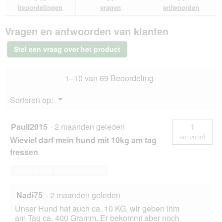
beoordelingen.
en
en
r
lezen
beoordelingen
vragen
antwoorden
a
van
antwoorden
ant
.
a
PREMIERE
l
Vragen en antwoorden van klanten
Meati
d
Sensitive
i
natvoer
Stel een vraag over het product
voor
a
honden,
l
adult
o
1–10 van 69 Beoordeling
Rundvlees
o
en
g
aardappel
Menu
Sorteren op:
12x800
v
▼
g
e
n
Pauli2015
·
2 maanden geleden
1
s
antwoord
Wieviel darf mein hund mit 10kg am tag
t
e
fressen
r
.
Deze vraag beantwoorden
Nadi75
·
2 maanden geleden
Unser Hund hat auch ca. 10 KG, wir geben ihm
am Tag ca. 400 Gramm. Er bekommt aber noch