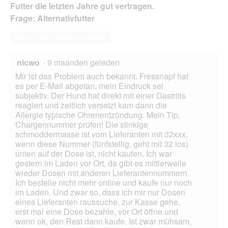
Futter die letzten Jahre gut vertragen.
Frage: Alternativfutter
Deze vraag beantwoorden
nicwo
·
9 maanden geleden
Mir ist das Problem auch bekannt. Fressnapf hat
es per E-Mail abgetan, mein Eindruck sei
subjektiv. Der Hund hat direkt mit einer Gastritis
reagiert und zeitlich versetzt kam dann die
Allergie typische Ohrenentzündung. Mein Tip,
Chargennummer prüfen! Die stinkige
schmoddermasse ist vom Lieferanten mit 32xxx,
wenn diese Nummer (fünfstellig, geht mit 32 los)
unten auf der Dose ist, nicht kaufen. Ich war
gestern im Laden vor Ort, da gibt es mittlerweile
wieder Dosen mit anderen Lieferantennummern.
Ich bestelle nicht mehr online und kaufe nur noch
im Laden. Und zwar so, dass ich mir nur Dosen
eines Lieferanten raussuche, zur Kasse gehe,
erst mal eine Dose bezahle, vor Ort öffne und
wenn ok, den Rest dann kaufe. Ist zwar mühsam,