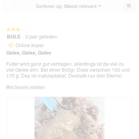
4
≡
Menu
Sorteren op:
Meest relevant
?
▼
va
Als
5.
u
op
de
volg
★★★★★
★★★★★
kno
BOLE
·
3 jaar geleden
3
klikt,
van
word
Online koper
*
de
5
onde
Gelee, Gelee, Gelee
sterren.
inho
bijg
Futter wird ganz gut vertragen, allerdings ist da viel zu
viel Gelee drin. Bei einer 800gr. Dose zwischen 150 und
170 g. Das ist inakzeptabel. Deshalb nur drei Sterne!
Met Google vertalen