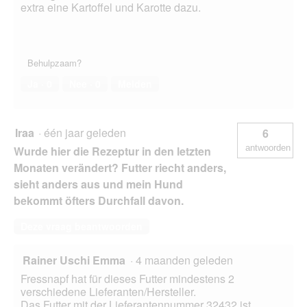
extra eine Kartoffel und Karotte dazu.
Behulpzaam?
Ja ·
0
Nee ·
0
Melden
Iraa
·
één jaar geleden
6
antwoorden
Wurde hier die Rezeptur in den letzten
Monaten verändert? Futter riecht anders,
sieht anders aus und mein Hund
bekommt öfters Durchfall davon.
Deze vraag beantwoorden
Rainer Uschi Emma
·
4 maanden geleden
Fressnapf hat für dieses Futter mindestens 2
verschiedene Lieferanten/Hersteller.
Das Futter mit der Lieferantennummer 32432 ist