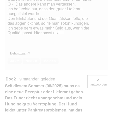
OK. Das andere kann man vergessen.
Ich befürchte nur, dass der „gute“ Lieferant
ausgelistet wurde.
Den Einkäufer und der Qualitätskontrolle, die
das abgenickt hat, sollte man sofort kündigen.
Ich gebe gern etwas mehr Geld aus, wenn die
Qualität passt. Hier passt nix!!!!!
Behulpzaam?
Ja ·
2
Nee ·
0
Melden
Dog2
·
9 maanden geleden
5
antwoorden
Seit diesem Sommer (08/2025) muss es
eine neue Rezeptur oder Lieferant geben.
Das Futter riecht unangenehm und mein
Hund neigt zu Verstopfung. Der Hund
leidet unter Pankreasproblemen, hat das