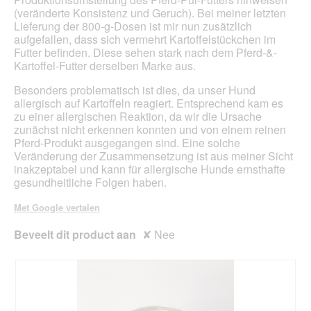
r
d
a
(veränderte Konsistenz und Geruch). Bei meiner letzten
.
e
a
Lieferung der 800-g-Dosen ist mir nun zusätzlich
n
l
aufgefallen, dass sich vermehrt Kartoffelstückchen im
e
d
Futter befinden. Diese sehen stark nach dem Pferd-&-
D
i
Kartoffel-Futter derselben Marke aus.
o
a
s
l
Besonders problematisch ist dies, da unser Hund
e
o
allergisch auf Kartoffeln reagiert. Entsprechend kam es
n
o
zu einer allergischen Reaktion, da wir die Ursache
i
g
zunächst nicht erkennen konnten und von einem reinen
m
v
Pferd-Produkt ausgegangen sind. Eine solche
m
e
Veränderung der Zusammensetzung ist aus meiner Sicht
e
n
inakzeptabel und kann für allergische Hunde ernsthafte
r
s
gesundheitliche Folgen haben.
d
t
a
e
Met Google vertalen
s
r
G
.
Beveelt dit product aan
✘
Nee
l
e
i
c
h
e