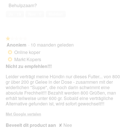
het
o
2
e
Behulpzaam?
e
huisdier,
d
a
r
1
a
c
Ja ·
19
Nee ·
0
Melden
.
van
a
t
5
l
i
d
e
i
o
a
★★★★★
★★★★★
p
l
Anoniem
·
10 maanden geleden
1
e
o
van
n
Online koper
*
o
5
t
Markt Kopers
*
g
sterren.
u
Nicht zu empfehlen!!!
v
e
e
e
Leider verträgt meine Hündin nur dieses Futter... von 800
n
n
gr über 200 gr Gelee in der Dose - zusammen mit der
s
m
widerlichen "Suppe", die noch darin schwimmt eine
t
o
absolute Frechheit!!! Bezahlt werden 800 Grüßen, man
e
d
erhält teilweise unter 600 gr. Sobald eine verträgliche
r
a
Alternative gefunden ist, wird sofort gewechselt!!!
.
a
l
Met Google vertalen
d
i
Beveelt dit product aan
✘
Nee
a