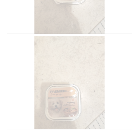
B
F
e
o
o
t
o
o
r
M
d
e
e
t
l
d
i
e
n
z
g
e
f
a
o
c
t
t
o
i
1
e
.
o
B
F
p
e
o