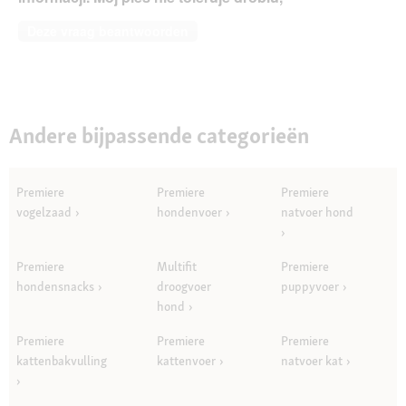
Deze vraag beantwoorden
Andere bijpassende categorieën
Premiere
Premiere
Premiere
vogelzaad
hondenvoer
natvoer hond
Premiere
Multifit
Premiere
hondensnacks
droogvoer
puppyvoer
hond
Premiere
Premiere
Premiere
kattenbakvulling
kattenvoer
natvoer kat