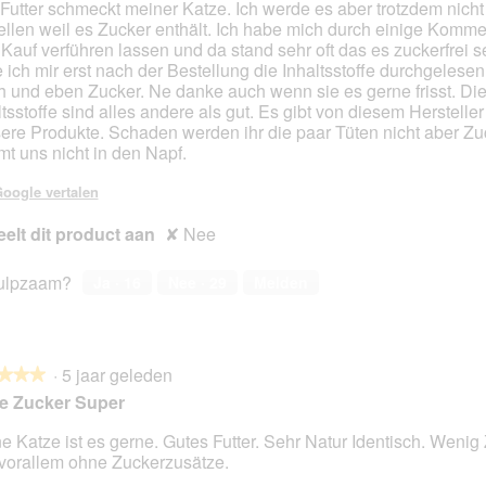
Futter schmeckt meiner Katze. Ich werde es aber trotzdem nich
ellen weil es Zucker enthält. Ich habe mich durch einige Komme
en.
Kauf verführen lassen und da stand sehr oft das es zuckerfrei se
 ich mir erst nach der Bestellung die Inhaltsstoffe durchgelese
h und eben Zucker. Ne danke auch wenn sie es gerne frisst. Di
ltsstoffe sind alles andere als gut. Es gibt von diesem Herstelle
ere Produkte. Schaden werden ihr die paar Tüten nicht aber Zu
t uns nicht in den Napf.
oogle vertalen
elt dit product aan
✘
Nee
ulpzaam?
Ja ·
16
Nee ·
29
Melden
·
5 jaar geleden
★★★
★★★
e Zucker Super
e Katze ist es gerne. Gutes Futter. Sehr Natur Identisch. Wenig
vorallem ohne Zuckerzusätze.
en.