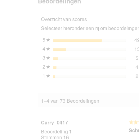
Beoordelingen
PREMIERE
Tender
Stripes
Overzicht van scores
Zalm
112x85
Selecteer hieronder een rij om beoordelingen 
g
5
sterren
4
★
4
sterren
1
★
3
sterren
5
★
2
sterren
4
★
1
sterren
2
★
1–4 van 73 Beoordelingen
Carry_0417
★★
★★
3
Schm
Beoordeling
1
van
Stemmen
16