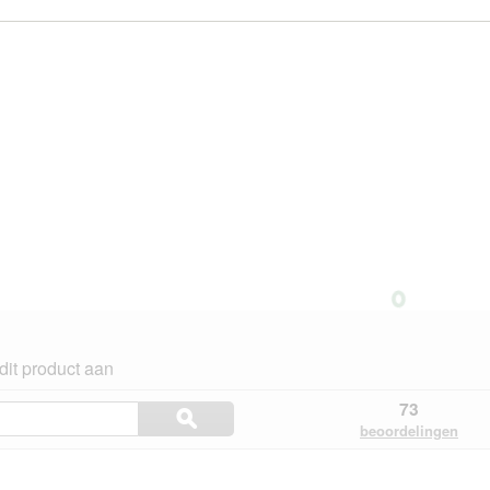
dit product aan
Onderwerpen
73
ϙ
en
Zoeken
beoordelingen
beoordelingen
en.
zoeken