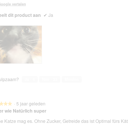
oogle vertalen
elt dit product aan
✔
Ja
ulpzaam?
Ja ·
4
Nee ·
33
Melden
·
5 jaar geleden
★★★
★★★
er wie Natürlich super
e Katze mag es. Ohne Zucker, Getreide das ist Optimal fürs Kä
en.