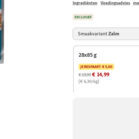
Ingrediënten
Voedingsadvies
me
EXCLUSIEF
Smaakvariant
Zalm
28x85 g
JE BESPAART:
€ 5,00
€ 14,99
€ 19,99
(€ 6,30/kg)