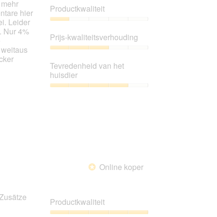
t mehr
de
Productkwaliteit
onderstaande
ntare hier
inhoud
i. Leider
bijgewerkt
Productkwaliteit,
n. Nur 4%
1
Prijs-kwaliteitsverhouding
e
van
r weitaus
5
Prijs-
cker
kwaliteitsverhouding,
Tevredenheid van het
3
huisdier
van
5
Tevredenheid
van
het
huisdier,
4
van
5
Online koper
*
 Zusätze
Productkwaliteit