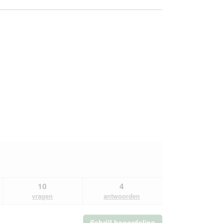
10
4
vragen
antwoorden
Schrijf beoordeling
.