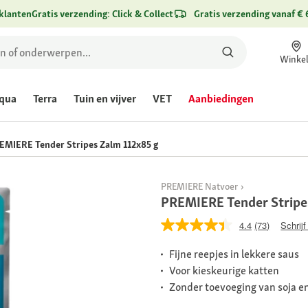
klanten
Gratis verzending: Click & Collect
Gratis verzending vanaf € 
Winke
qua
Terra
Tuin en vijver
VET
Aanbiedingen
EMIERE Tender Stripes Zalm 112x85 g
PREMIERE Natvoer
PREMIERE Tender Stripe
4.4
(73)
Schrijf
Fijne reepjes in lekkere saus
Voor kieskeurige katten
Zonder toevoeging van soja e