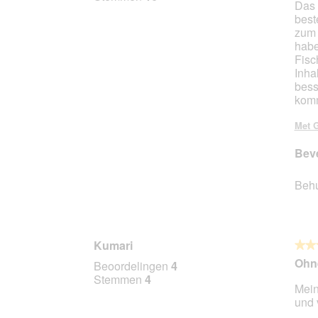
Das 
5
best
sterr
zum 
habe
Fisc
Inha
bess
komm
Met G
Beve
Beh
Kumari
★★
★★
5
Ohn
Beoordelingen
4
van
Stemmen
4
Mein
5
und 
sterr