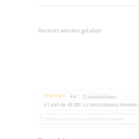
Reviews worden geladen
★★★★★
★★★★★
4.4
73 beoordelingen
Met
deze
4.4
41 van de 48 (85 %) beoordelaars bevelen 
van
actie
de
navigeert
Onderwerpen
5
u
en
sterren.
naar
beoordelingen
Beoordelingen
beoordeling
zoeken
lezen
van