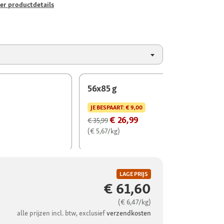
er productdetails
56x85 g
JE BESPAART:
€ 9,00
€ 26,99
€ 35,99
(€ 5,67/kg)
LAGE PRIJS
€ 61,60
(€ 6,47/kg)
alle prijzen incl. btw, exclusief
verzendkosten