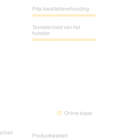
Productkwaliteit,
5
Prijs-kwaliteitsverhouding
van
5
Prijs-
kwaliteitsverhouding,
Tevredenheid van het
5
huisdier
van
5
Tevredenheid
van
het
huisdier,
5
van
5
Online koper
*
tzchen
Productkwaliteit