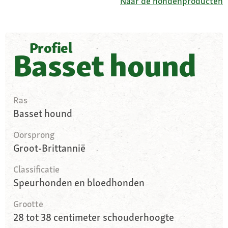
Naar de hondenproducten
Profiel
Basset hound
Ras
Basset hound
Oorsprong
Groot-Brittannië
Classificatie
Speurhonden en bloedhonden
Grootte
28 tot 38 centimeter schouderhoogte