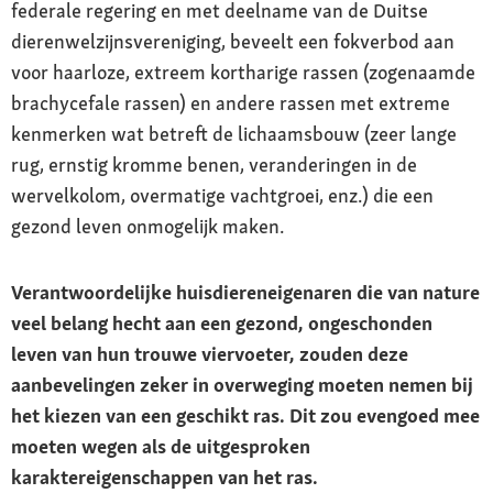
federale regering en met deelname van de Duitse
fokkers
dierenwelzijnsvereniging, beveelt een fokverbod aan
Karakter
voor haarloze, extreem kortharige rassen (zogenaamde
Lief, onafhankelijk, eigenwijs en een
brachycefale rassen) en andere rassen met extreme
enthousiast jager
kenmerken wat betreft de lichaamsbouw (zeer lange
rug, ernstig kromme benen, veranderingen in de
Verzorging
wervelkolom, overmatige vachtgroei, enz.) die een
Controle en reiniging van de oren en ogen
gezond leven onmogelijk maken.
Gezondheid
Aanleg voor sommige erfelijke ziekten en
Verantwoordelijke huisdiereneigenaren die van nature
klachten door overfok
veel belang hecht aan een gezond, ongeschonden
leven van hun trouwe viervoeter, zouden deze
aanbevelingen zeker in overweging moeten nemen bij
het kiezen van een geschikt ras. Dit zou evengoed mee
moeten wegen als de uitgesproken
karaktereigenschappen van het ras.