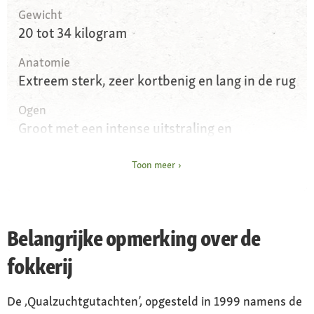
Gewicht
20 tot 34 kilogram
Anatomie
Extreem sterk, zeer kortbenig en lang in de rug
Ogen
Groot met een intense uitstraling en
afhangende oogleden
Toon meer
Oren
Zeer lange, hangende oren
Vacht en kleur
Belangrijke opmerking over de
Kort, robuust in bruin/wit, gevlekt en
driekleurig
fokkerij
Kenmerken
De ‚Qualzuchtgutachten’, opgesteld in 1999 namens de
Koop gematigde foklijnen van gerenommeerde