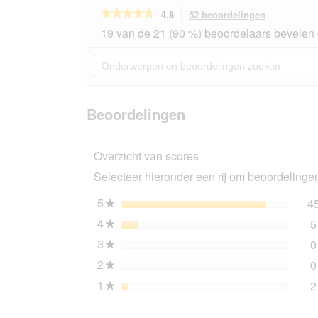
★★★★★
★★★★★
4.8
52 beoordelingen
Met
deze
4.8
19 van de 21 (90 %) beoordelaars bevelen 
van
actie
de
navigeert
Onderwerpen
5
u
en
sterren.
naar
beoordelingen
Beoordelingen
beoordeling
zoeken
lezen
van
Beoordelingen
Bunny
KonijnDroom
basis
Overzicht van scores
1,5
kg
Selecteer hieronder een rij om beoordelingen 
5
sterren
4
★
4
sterren
5
★
3
sterren
0
★
2
sterren
0
★
1
sterren
2
★