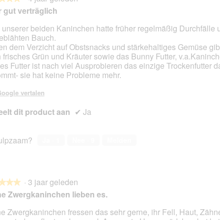
 gut verträglich
 unserer beiden Kaninchen hatte früher regelmäßig Durchfälle 
eblähten Bauch.
en.
n dem Verzicht auf Obstsnacks und stärkehaltiges Gemüse gibt
 frisches Grün und Kräuter sowie das Bunny Futter, v.a.Kaninc
es Futter ist nach viel Ausprobieren das einzige Trockenfutter da
mmt- sie hat keine Probleme mehr.
oogle vertalen
elt dit product aan
✔
Ja
ulpzaam?
Ja ·
1
Nee ·
9
Melden
·
3 jaar geleden
★★★
★★★
e Zwergkaninchen lieben es.
e Zwergkaninchen fressen das sehr gerne, ihr Fell, Haut, Zähn
en.