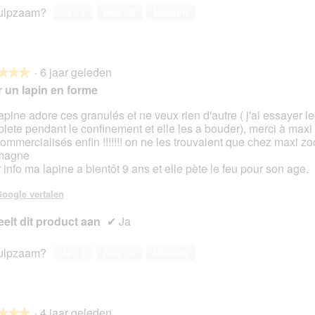
ulpzaam?
Ja ·
1
Nee ·
8
Melden
·
6 jaar geleden
★★★
★★★
 un lapin en forme
apine adore ces granulés et ne veux rien d'autre ( j'ai essayer le
lete pendant le confinement et elle les a bouder), merci à maxi
en.
commercialisés enfin !!!!!!! on ne les trouvaient que chez maxi zo
magne
 info ma lapine a bientôt 9 ans et elle pète le feu pour son age.
oogle vertalen
elt dit product aan
✔
Ja
ulpzaam?
Ja ·
3
Nee ·
8
Melden
·
4 jaar geleden
★★★
★★★