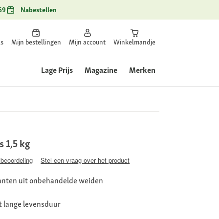
69
Nabestellen
ls
Mijn bestellingen
Mijn account
Winkelmandje
Lage Prijs
Magazine
Merken
 1,5 kg
 beoordeling
Stel een vraag over het product
planten uit onbehandelde weiden
t lange levensduur