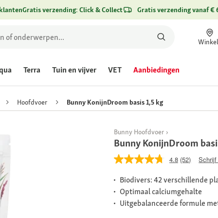
klanten
Gratis verzending: Click & Collect
Gratis verzending vanaf € 
Winke
qua
Terra
Tuin en vijver
VET
Aanbiedingen
Hoofdvoer
Bunny KonijnDroom basis 1,5 kg
Bunny Hoofdvoer
Bunny KonijnDroom basis
4.8
(52)
Schrijf
Biodivers: 42 verschillende 
Optimaal calciumgehalte
Uitgebalanceerde formule me