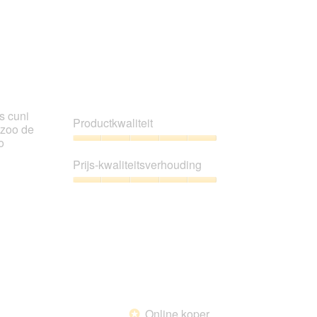
s cuni
Productkwaliteit
 zoo de
o
Productkwaliteit,
5
Prijs-kwaliteitsverhouding
van
5
Prijs-
kwaliteitsverhouding,
5
van
5
Online koper
*