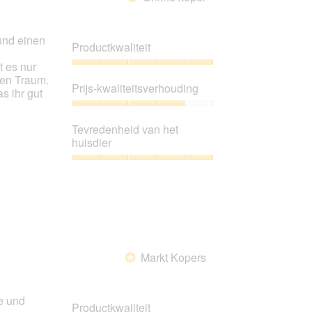
und einen
Productkwaliteit
 es nur
Productkwaliteit,
hen Traum.
5
Prijs-kwaliteitsverhouding
s ihr gut
van
5
Prijs-
kwaliteitsverhouding,
Tevredenheid van het
4
huisdier
van
5
Tevredenheid
van
het
huisdier,
5
van
5
Markt Kopers
*
e und
Productkwaliteit