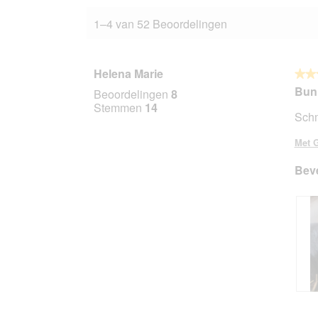
1–4 van 52 Beoordelingen
Helena Marie
★★
★★
5
Bun
Beoordelingen
8
van
Stemmen
14
Schm
5
sterr
Met G
Beve
B
F
e
o