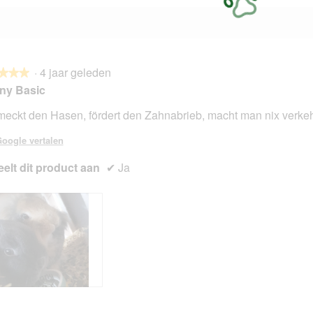
·
4 jaar geleden
★★★
★★★
ny Basic
eckt den Hasen, fördert den Zahnabrieb, macht man nix verke
en.
oogle vertalen
elt dit product aan
✔
Ja