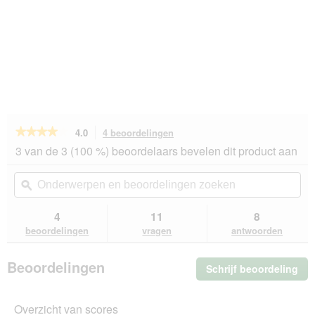
★★★★★
★★★★★
4.0
4 beoordelingen
Met
deze
4
3 van de 3 (100 %) beoordelaars bevelen dit product aan
van
actie
de
navigeert
Onderwerpen
On
5
u
en
ϙ
en
sterren.
naar
beoordelingen
beo
Beoordelingen
beoordelingen.
zoeken
zo
4
11
8
lezen
van
beoordelingen
vragen
antwoorden
JR
Farm
Fun
Beoordelingen
Schrijf beoordeling
.
Park
Me
Back
to
dez
Instinct
Overzicht van scores
act