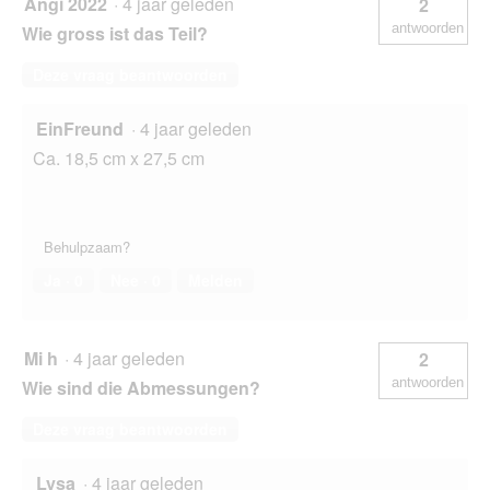
Angi 2022
·
4 jaar geleden
2
antwoorden
Wie gross ist das Teil?
Deze vraag beantwoorden
EinFreund
·
4 jaar geleden
Ca. 18,5 cm x 27,5 cm
Behulpzaam?
Ja ·
0
Nee ·
0
Melden
Mi h
·
4 jaar geleden
2
antwoorden
Wie sind die Abmessungen?
Deze vraag beantwoorden
Lysa
·
4 jaar geleden