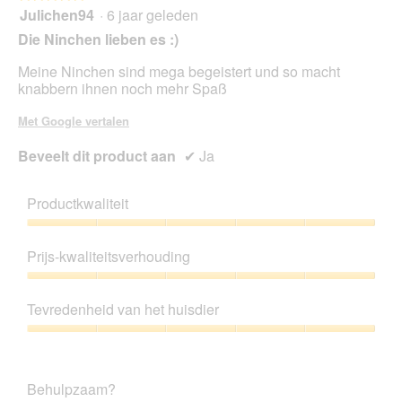
Julichen94
·
6 jaar geleden
5
van
Die Ninchen lieben es :)
5
sterren.
Meine Ninchen sind mega begeistert und so macht
knabbern ihnen noch mehr Spaß
Met Google vertalen
Beveelt dit product aan
✔
Ja
Productkwaliteit
Productkwaliteit,
5
Prijs-kwaliteitsverhouding
van
5
Prijs-
kwaliteitsverhouding,
Tevredenheid van het huisdier
5
van
Tevredenheid
5
van
het
Behulpzaam?
huisdier,