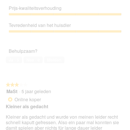
Productkwaliteit,
5
Prijs-kwaliteitsverhouding
van
5
Prijs-
kwaliteitsverhouding,
Tevredenheid van het huisdier
5
van
Tevredenheid
5
van
het
Behulpzaam?
huisdier,
5
Ja ·
5
Nee ·
0
Melden
van
5
★★★★★
★★★★★
MaSt
·
5 jaar geleden
3
van
Online koper
*
5
Kleiner als gedacht
sterren.
Kleiner als gedacht und wurde von meinen leider recht
schnell kaputt gefressen. Also ein paar mal konnten sie
damit spielen aber nichts für lange dauer leider