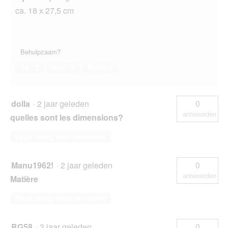
ca. 18 x 27,5 cm
Behulpzaam?
Ja ·
2
Nee ·
0
Melden
dolla
·
2 jaar geleden
0
antwoorden
quelles sont les dimensions?
Deze vraag beantwoorden
Manu1962!
·
2 jaar geleden
0
antwoorden
Matière
Deze vraag beantwoorden
BG58
·
3 jaar geleden
0