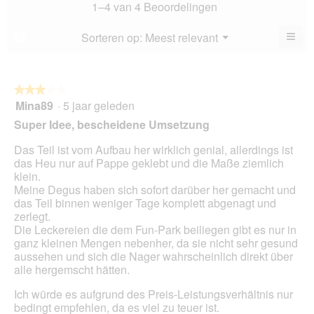
sco
1–4 van 4 Beoordelingen
5.
is
4.5
≡
Menu
Sorteren op:
Meest relevant
?
▼
va
Als
5.
u
op
de
volg
★★★★★
★★★★★
kno
Mina89
·
5 jaar geleden
3
klikt,
van
word
Super Idee, bescheidene Umsetzung
de
5
onde
sterren.
Das Teil ist vom Aufbau her wirklich genial, allerdings ist
inho
bijg
das Heu nur auf Pappe geklebt und die Maße ziemlich
klein.
Meine Degus haben sich sofort darüber her gemacht und
das Teil binnen weniger Tage komplett abgenagt und
zerlegt.
Die Leckereien die dem Fun-Park beiliegen gibt es nur in
ganz kleinen Mengen nebenher, da sie nicht sehr gesund
aussehen und sich die Nager wahrscheinlich direkt über
alle hergemscht hätten.
Ich würde es aufgrund des Preis-Leistungsverhältnis nur
bedingt empfehlen, da es viel zu teuer ist.