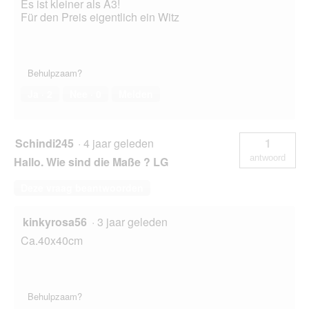
Es ist kleiner als A3!
Für den Preis eigentlich ein Witz
Behulpzaam?
Ja ·
2
Nee ·
0
Melden
Schindi245
·
4 jaar geleden
1
antwoord
Hallo. Wie sind die Maße ? LG
Deze vraag beantwoorden
kinkyrosa56
·
3 jaar geleden
Ca.40x40cm
Behulpzaam?