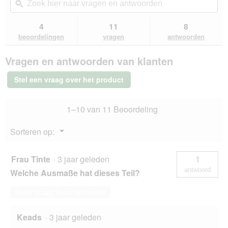
de
navigeert
hier
ϙ
hie
5
u
naar
naa
sterren.
naar
vragen
vra
4
11
8
Beoordelingen
beoordelingen.
en
en
lezen
beoordelingen
vragen
antwoorden
van
antwoorden
ant
JR
Vragen en antwoorden van klanten
Farm
Fun
Park
Stel een vraag over het product
Back
to
Instinct
1–10 van 11 Beoordeling
Menu
Sorteren op:
▼
Frau Tinte
·
3 jaar geleden
1
antwoord
Welche Ausmaße hat dieses Teil?
Deze vraag beantwoorden
Keads
·
3 jaar geleden