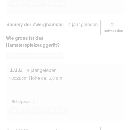
Ja ·
0
Nee ·
0
Melden
Sammy der Zwerghamster
·
4 jaar geleden
2
antwoorden
Wie gross ist das
Hamsterspielzeuggerät?
Deze vraag beantwoorden
JJJJJ
·
4 jaar geleden
18x28cm Höhe ca. 5,3 cm
Behulpzaam?
Ja ·
0
Nee ·
0
Melden