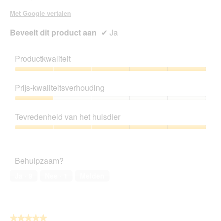
Met Google vertalen
Beveelt dit product aan
✔
Ja
Productkwaliteit
Productkwaliteit,
5
Prijs-kwaliteitsverhouding
van
5
Prijs-
kwaliteitsverhouding,
Tevredenheid van het huisdier
1
van
Tevredenheid
5
van
het
Behulpzaam?
huisdier,
5
Ja ·
9
Nee ·
1
Melden
van
5
★★★★★
★★★★★