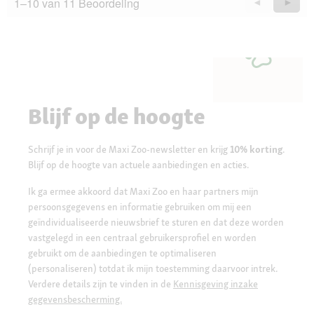
1–10 van 11 Beoordeling
Vorige
◄
Volge
►
Questions
Quest
Blijf op de hoogte
Schrijf je in voor de Maxi Zoo-newsletter en krijg
10% korting
.
Blijf op de hoogte van actuele aanbiedingen en acties.
Ik ga ermee akkoord dat Maxi Zoo en haar partners mijn
persoonsgegevens en informatie gebruiken om mij een
geïndividualiseerde nieuwsbrief te sturen en dat deze worden
vastgelegd in een centraal gebruikersprofiel en worden
gebruikt om de aanbiedingen te optimaliseren
(personaliseren) totdat ik mijn toestemming daarvoor intrek.
Verdere details zijn te vinden in de
Kennisgeving inzake
gegevensbescherming.