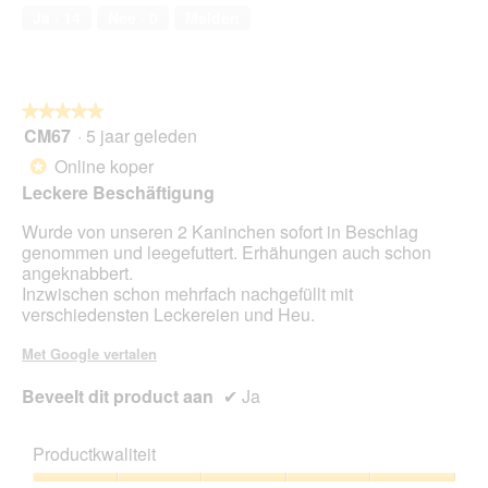
5
Ja ·
14
Nee ·
0
Melden
van
5
★★★★★
★★★★★
CM67
·
5 jaar geleden
5
van
Online koper
*
5
Leckere Beschäftigung
sterren.
Wurde von unseren 2 Kaninchen sofort in Beschlag
genommen und leegefuttert. Erhähungen auch schon
angeknabbert.
Inzwischen schon mehrfach nachgefüllt mit
verschiedensten Leckereien und Heu.
Met Google vertalen
Beveelt dit product aan
✔
Ja
Productkwaliteit