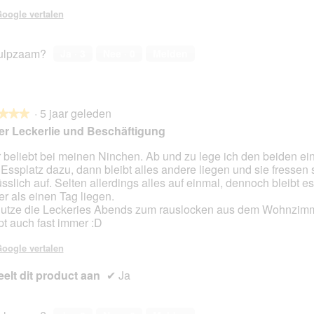
en.
oogle vertalen
ulpzaam?
Ja ·
3
Nee ·
0
Melden
·
5 jaar geleden
★★★
★★★
r Leckerlie und Beschäftigung
 beliebt bei meinen Ninchen. Ab und zu lege ich den beiden ei
Essplatz dazu, dann bleibt alles andere liegen und sie fressen 
en.
sslich auf. Selten allerdings alles auf einmal, dennoch bleibt es
er als einen Tag liegen.
nutze die Leckeries Abends zum rauslocken aus dem Wohnzimm
pt auch fast immer :D
oogle vertalen
elt dit product aan
✔
Ja