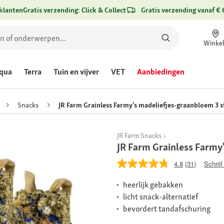
klanten
Gratis verzending: Click & Collect
Gratis verzending vanaf € 
Winke
qua
Terra
Tuin en vijver
VET
Aanbiedingen
Snacks
JR Farm Grainless Farmy's madeliefjes-graanbloem 3 
JR Farm Snacks
JR Farm Grainless Farmy
4.8
(31)
Schrijf
heerlijk gebakken
licht snack-alternatief
bevordert tandafschuring