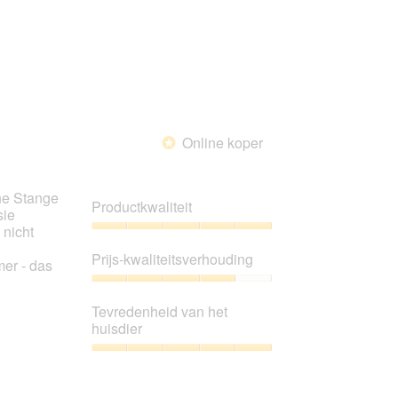
Online koper
*
ne Stange
Productkwaliteit
sie
 nicht
Productkwaliteit,
5
Prijs-kwaliteitsverhouding
er - das
van
5
Prijs-
kwaliteitsverhouding,
Tevredenheid van het
4
huisdier
van
5
Tevredenheid
van
het