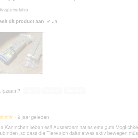
en.
oogle vertalen
elt dit product aan
✔
Ja
ulpzaam?
Ja ·
2
Nee ·
0
Melden
·
9 jaar geleden
★★★
★★★
e Kaninchen lieben es!! Ausserdem hat es eine gute Möglichkei
zubinden ,so dass die Tiere sich dafür etwas aktiv bewegen mü