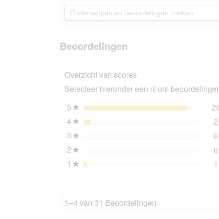
de
navigeert
Onderwerpen
5
u
en
sterren.
naar
beoordelingen
Beoordelingen
beoordeling
zoeken
lezen
van
Beoordelingen
JR
Farm
Grainless
Overzicht van scores
Farmy's
madeliefjes-
Selecteer hieronder een rij om beoordelingen 
graanbloem
3
stuks
5
sterren
2
★
4
sterren
2
★
3
sterren
0
★
2
sterren
0
★
1
sterren
1
★
1–4 van 31 Beoordelingen