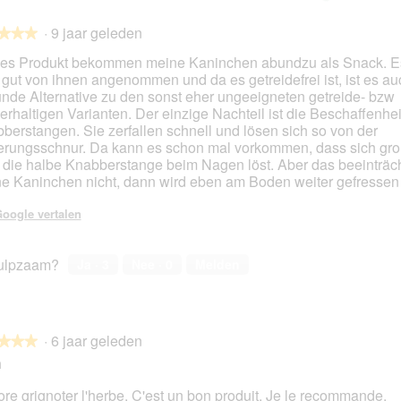
·
9 jaar geleden
★★★
★★★
es Produkt bekommen meine Kaninchen abundzu als Snack. E
 gut von ihnen angenommen und da es getreidefrei ist, ist es au
nde Alternative zu den sonst eher ungeeigneten getreide- bzw
en.
erhaltigen Varianten. Der einzige Nachteil ist die Beschaffenhei
berstangen. Sie zerfallen schnell und lösen sich so von der
erungsschnur. Da kann es schon mal vorkommen, dass sich gr
 die halbe Knabberstange beim Nagen löst. Aber das beeinträch
e Kaninchen nicht, dann wird eben am Boden weiter gefressen 
oogle vertalen
ulpzaam?
Ja ·
3
Nee ·
0
Melden
·
6 jaar geleden
★★★
★★★
n
dore grignoter l'herbe. C'est un bon produit. Je le recommande.