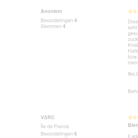
Anoniem
★★
★★
5
Beoordelingen
4
Dies
van
Stemmen
4
sehr
5
gesu
sterr
zuck
Knab
Halt
bzw.
mein
Met G
Beh
VSRC
★★
★★
5
Bie
Île de France
van
Beoordelingen
6
Il a
5