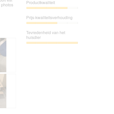
Productkwaliteit
r photos
Productkwaliteit,
4
Prijs-kwaliteitsverhouding
van
5
Prijs-
kwaliteitsverhouding,
Tevredenheid van het
3
huisdier
van
5
Tevredenheid
van
het
huisdier,
5
van
5