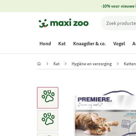
-10% voor nieuwe 
Hond
Kat
Knaagdier & co.
Vogel
A
Kat
Hygiëne en verzorging
Katten