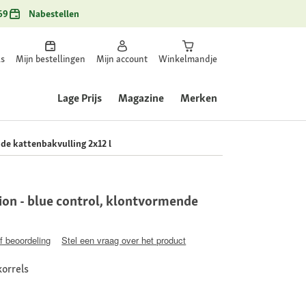
69
Nabestellen
ls
Mijn bestellingen
Mijn account
Winkelmandje
Lage Prijs
Magazine
Merken
e kattenbakvulling 2x12 l
on - blue control, klontvormende
jf beoordeling
Stel een vraag over het product
korrels