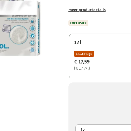
meer productdetails
EXCLUSIEF
12 l
LAGE PRIJS
€ 17,59
(€ 1,47/l)
1x