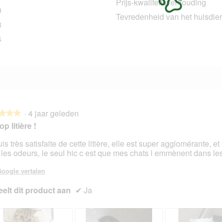
Prijs-kwaliteitsverhouding
0
30 beoordelingen met 3 sterren.
Selecteer om beoordelingen te filteren met 3 sterren.
Tevredenheid van het huisdier
3
23 beoordelingen met 2 sterren.
Selecteer om beoordelingen te filteren met 2 sterren.
4
44 beoordelingen met 1 ster.
Selecteer om beoordelingen met 1 ster te filteren.
·
4 jaar geleden
★★★
★★★
p litière !
is très satisfaite de cette litière, elle est super agglomérante, et 
 les odeurs, le seul hic c est que mes chats l emmènent dans les
en.
oogle vertalen
elt dit product aan
✔
Ja