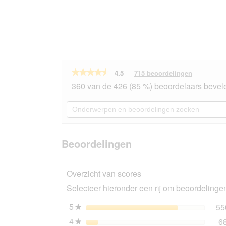
★★★★★
★★★★★
4.5
715 beoordelingen
Met
deze
4.5
360 van de 426 (85 %) beoordelaars bevele
van
actie
de
navigeert
Onderwerpen
5
u
en
sterren.
naar
beoordelingen
Beoordelingen
beoordeli
zoeken
lezen
van
Beoordelingen
PREMIERE
White
Sensation
-
Overzicht van scores
blue
control,
Selecteer hieronder een rij om beoordelingen 
klontvormende
kattenbakvulling
5
sterren
55
★
2x12
l
4
sterren
6
★