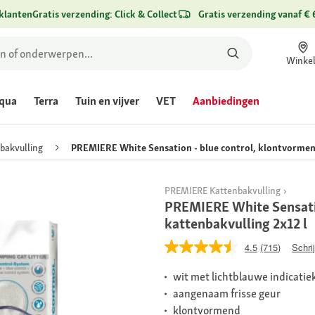
klanten
Gratis verzending: Click & Collect
Gratis verzending vanaf € 
Winke
qua
Terra
Tuin en vijver
VET
Aanbiedingen
bakvulling
PREMIERE White Sensation - blue control, klontvormend
PREMIERE Kattenbakvulling
PREMIERE White Sensati
kattenbakvulling 2x12 l
4.5
(715)
Schri
wit met lichtblauwe indicatie
aangenaam frisse geur
klontvormend