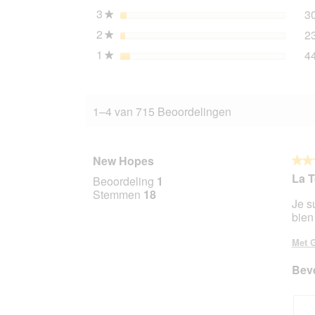
3
sterren
3
★
2
sterren
2
★
1
sterren
4
★
1–4 van 715 Beoordelingen
New Hopes
★★
★★
5
La To
Beoordeling
1
van
Stemmen
18
Je su
5
bien
sterr
Met G
Beve