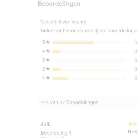
Beoordelingen
Trixie
krabplank
XL
Overzicht van scores
naturel
Selecteer hieronder een rij om beoordelingen 
5
sterren
1
★
4
sterren
3
★
3
sterren
0
★
2
sterren
3
★
1
sterren
6
★
1–4 van 27 Beoordelingen
Juli.
★★
★★
2
Bret
Beoordeling
1
van