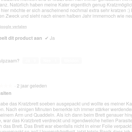
d
nz. Natürlich haben meine Kater eigentlich genug Kratzmöglic
i
 hier möchte er sich anscheinend nochmal extra sehr kratzen :) E
a
en Zweck und sieht nach einem halben Jahr immernoch wie ne
l
o
oogle vertalen
o
g
elt dit product aan
✔
Ja
v
e
n
s
ulpzaam?
Ja ·
9
Nee ·
1
Melden
t
e
r
.
·
2 jaar geleden
★★★
★★★
siten
habe das Kratzbrett soeben ausgepackt und wollte es meiner Kat
n. Nach einigen Minuten bemerkte ich immer stärker werdende
en.
einem Arm und Quaddeln. Als ich dann beim Brett genauer hi
, war das Kratzbrett verdreckt und irgendwelche hellen Parasite
h das Brett. Das Brett war ebenfalls nicht in einer Folie verpack
unverpackt so an!! Unverschämtheit, jetzt totale Panik dass ich