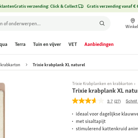
klanten
Gratis verzending: Click & Collect
Gratis verzending vanaf € 
Winke
qua
Terra
Tuin en vijver
VET
Aanbiedingen
 krabkarton
Trixie krabplank XL naturel
Trixie Krabplanken en krabkarton
Trixie krabplank XL natu
3.7
(27)
Schrijf
ideaal voor dagelijkse klauwv
met sisaltapijt
stimulerend kattenkruid anim