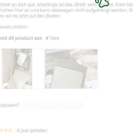
brett an sich gut, allerdings ist das „Brett“ sehr instabil. Kam ber
rochen hier an und kann deswegen nicht aufgehängt werden. S
en.
en wir es jetzt auf den Boden.
oogle vertalen
elt dit product aan
✘
Nee
B
F
e
o
o
t
ulpzaam?
Ja ·
5
Nee ·
3
Melden
o
o
r
M
d
e
e
t
·
6 jaar geleden
l
d
★★★
★★★