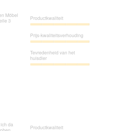
hen Möbel
Productkwaliteit
eile 3
Productkwaliteit,
5
Prijs-kwaliteitsverhouding
van
5
Prijs-
kwaliteitsverhouding,
Tevredenheid van het
5
huisdier
van
5
Tevredenheid
van
het
huisdier,
5
van
5
 ich da
Productkwaliteit
 hohen