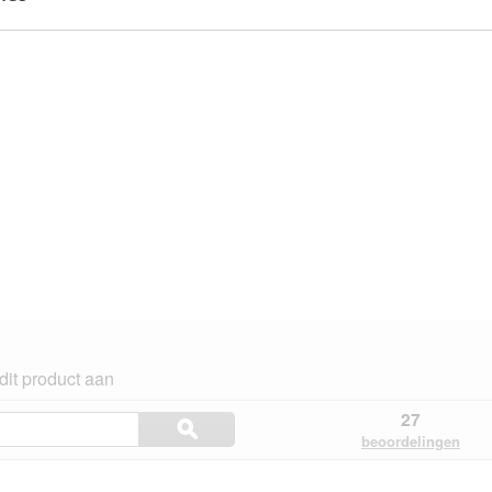
dit product aan
Onderwerpen
27
ϙ
en
Zoeken
beoordelingen
beoordelingen
en.
zoeken