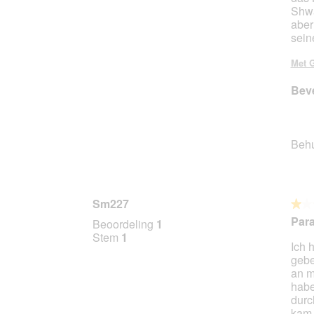
d
Shwa
i
aber
a
sein
l
o
Met G
o
g
Beve
v
e
n
s
Beh
t
e
r
.
Sm227
★★
★★
1
Para
Beoordeling
1
van
Stem
1
Ich 
5
gebe
sterr
an m
habe
durc
kam 