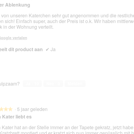
i
e
er Ablenkung
n
z
g
e
 von unseren Katerchen sehr gut angenommen und die restlic
f
a
en sich! Einfach super, auch der Preis ist o.k. Wir haben mittlerw
en.
o
c
k in der Wohnung verteilt.
t
t
o
i
oogle vertalen
2
e
elt dit product aan
✔
.
o
Ja
p
e
n
t
u
e
ulpzaam?
Ja ·
10
Nee ·
0
Melden
e
n
m
o
·
5 jaar geleden
★★★
★★★
d
 Kater liebt es
a
a
 Kater hat an der Stelle immer an der Tapete gekratz, jetzt habe
l
Kratzbrett montiert und er kratzt sich nun immer genüsslich mit
en.