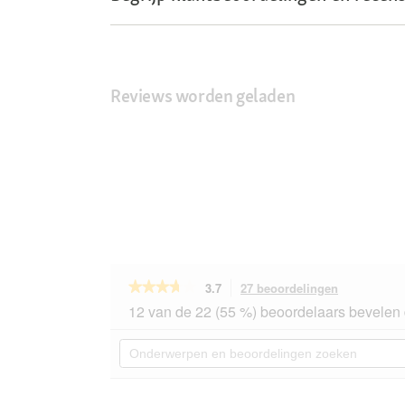
Reviews worden geladen
★★★★★
★★★★★
3.7
27 beoordelingen
Met
deze
3.7
12 van de 22 (55 %) beoordelaars bevelen 
van
actie
de
navigeert
Onderwerpen
5
u
en
sterren.
naar
beoordelingen
Beoordelingen
beoordeling
zoeken
lezen
van