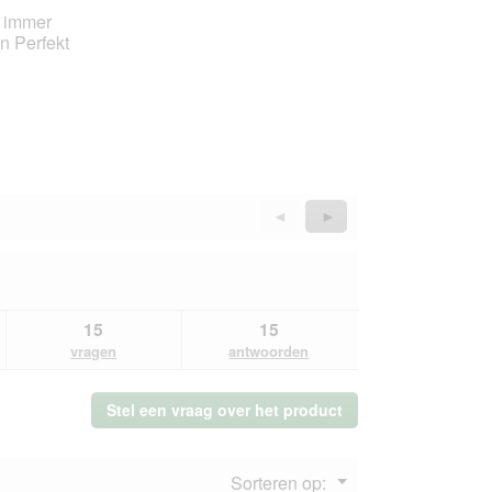
d immer
n Perfekt
Vorige
◄
Volgende
►
Reviews
Reviews
15
15
vragen
antwoorden
Stel een vraag over het product
Menu
Sorteren op:
▼