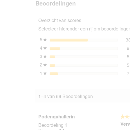
Beoordelingen
Trixie
reisvoerbak,
siliconen
Overzicht van scores
0,25
l
Selecteer hieronder een rij om beoordelingen 
5
sterren
3
★
4
sterren
9
★
3
sterren
5
★
2
sterren
5
★
1
sterren
7
★
1–4 van 59 Beoordelingen
Podengahalterin
★★
★★
4
Verw
Beoordeling
1
van