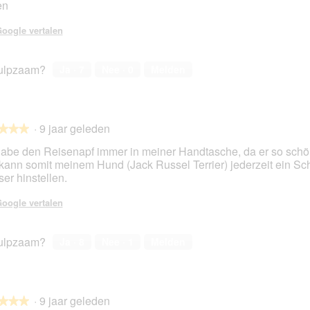
en
en.
oogle vertalen
ulpzaam?
Ja ·
7
Nee ·
0
Melden
·
9 jaar geleden
★★★
★★★
habe den Reisenapf immer in meiner Handtasche, da er so schön 
kann somit meinem Hund (Jack Russel Terrier) jederzeit ein Sc
er hinstellen.
en.
oogle vertalen
ulpzaam?
Ja ·
8
Nee ·
1
Melden
·
9 jaar geleden
★★★
★★★