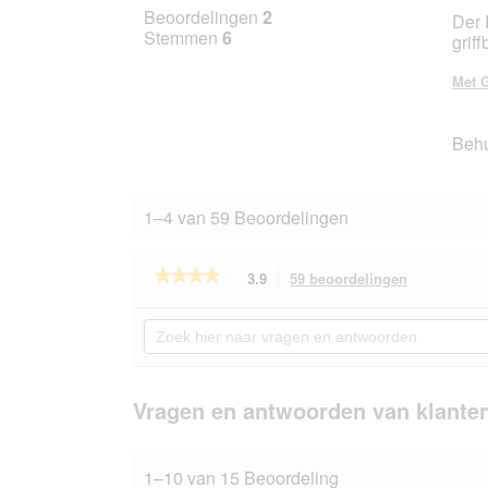
5
Beoordelingen
2
Der 
van
Stemmen
6
grif
5
sterr
Met G
Beh
1–4 van 59 Beoordelingen
★★★★★
★★★★★
3.9
59 beoordelingen
Met
deze
3.9
van
actie
Zoek
de
navigeert
hier
5
u
naar
sterren.
naar
vragen
Beoordelingen
beoordeling
en
Vragen en antwoorden van klante
lezen
van
antwoorden
Trixie
reisvoerbak,
1–10 van 15 Beoordeling
siliconen