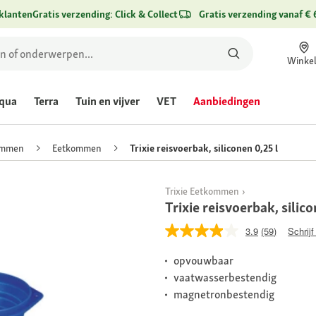
klanten
Gratis verzending: Click & Collect
Gratis verzending vanaf € 
Winke
qua
Terra
Tuin en vijver
VET
Aanbiedingen
ommen
Eetkommen
Trixie reisvoerbak, siliconen 0,25 l
Trixie Eetkommen
Trixie reisvoerbak, silico
3.9
(59)
Schrijf
opvouwbaar
vaatwasserbestendig
magnetronbestendig