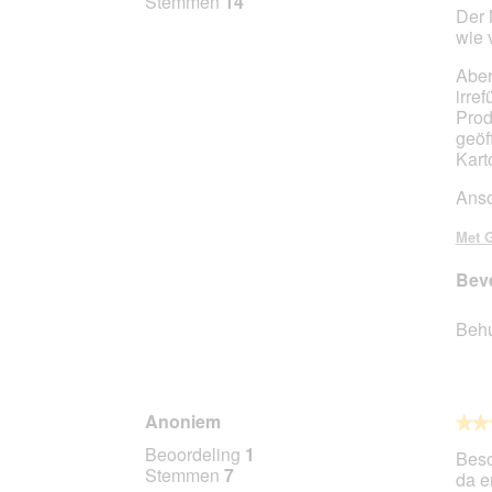
Stemmen
14
Der 
5
wie 
sterr
Aber
irre
Prod
geöf
Kart
Anso
Met G
Beve
Beh
Anoniem
★★
★★
5
Beoordeling
1
Beso
van
Stemmen
7
da e
5