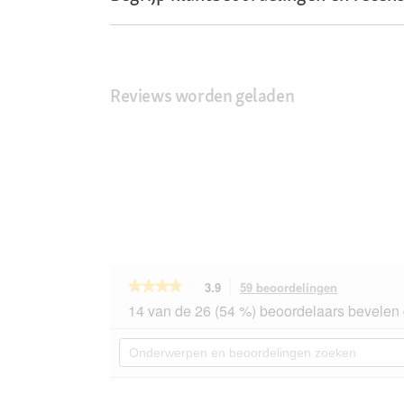
Reviews worden geladen
★★★★★
★★★★★
3.9
59 beoordelingen
Met
deze
3.9
14 van de 26 (54 %) beoordelaars bevelen 
van
actie
de
navigeert
Onderwerpen
5
u
en
sterren.
naar
beoordelingen
Beoordelingen
beoordeling
zoeken
lezen
van