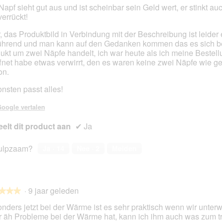
Napf sieht gut aus und ist scheinbar sein Geld wert, er stinkt auc
verrückt!
en.
, das Produktbild in Verbindung mit der Beschreibung ist leider
führend und man kann auf den Gedanken kommen das es sich 
ukt um zwei Näpfe handelt, ich war heute als ich meine Bestell
fnet habe etwas verwirrt, den es waren keine zwei Näpfe wie g
on.
nsten passt alles!
oogle vertalen
elt dit product aan
✔
Ja
ulpzaam?
Ja ·
14
Nee ·
2
Melden
·
9 jaar geleden
★★★
★★★
nders jetzt bei der Wärme ist es sehr praktisch wenn wir unter
r äh Probleme bei der Wärme hat, kann ich ihm auch was zum t