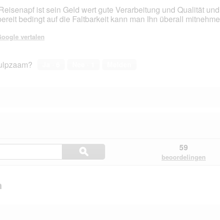
Reisenapf ist sein Geld wert gute Verarbeitung und Qualität un
fbereit bedingt auf die Faltbarkeit kann man Ihn überall mitnehme
en.
oogle vertalen
ulpzaam?
Ja ·
6
Nee ·
1
Melden
Zoek
59
ϙ
hier
Zoeken
beoordelingen
naar
vragen
en.
en
n
antwoorden