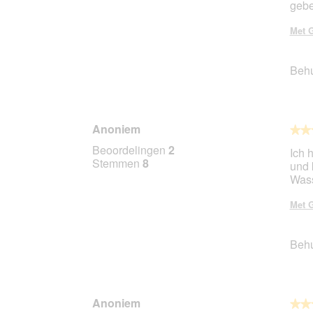
geb
sterr
Met G
Beh
Anoniem
★★
★★
5
Beoordelingen
2
Ich 
van
Stemmen
8
und 
5
Wass
sterr
Met G
Beh
Anoniem
★★
★★