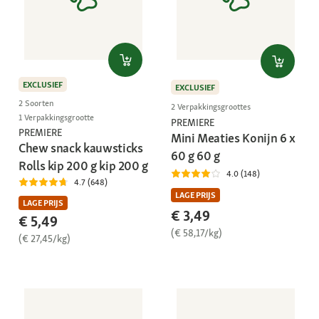
EXCLUSIEF
EXCLUSIEF
2 Soorten
2 Verpakkingsgroottes
1 Verpakkingsgrootte
PREMIERE
PREMIERE
Mini Meaties Konijn 6 x
Chew snack kauwsticks
60 g 60 g
Rolls kip 200 g kip 200 g
4.0 (148)
4.7 (648)
LAGE PRIJS
LAGE PRIJS
€ 3,49
€ 5,49
(€ 58,17/kg)
(€ 27,45/kg)