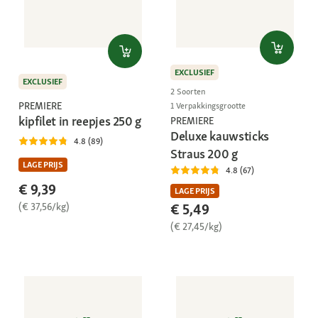
EXCLUSIEF
EXCLUSIEF
2 Soorten
PREMIERE
1 Verpakkingsgrootte
kipfilet in reepjes 250 g
PREMIERE
Deluxe kauwsticks
4.8 (89)
Straus 200 g
LAGE PRIJS
4.8 (67)
€ 9,39
LAGE PRIJS
(€ 37,56/kg)
€ 5,49
(€ 27,45/kg)