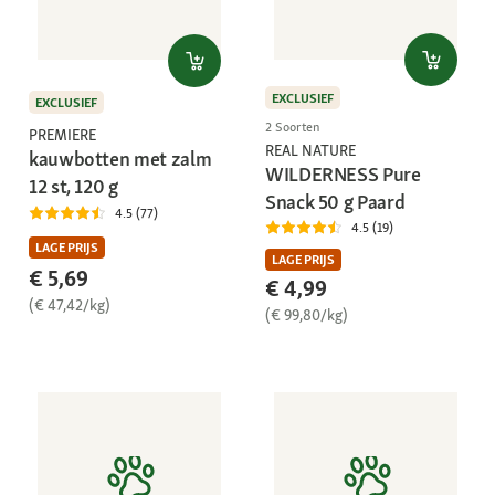
EXCLUSIEF
EXCLUSIEF
2 Soorten
PREMIERE
REAL NATURE
kauwbotten met zalm
WILDERNESS Pure
12 st, 120 g
Snack 50 g Paard
4.5 (77)
4.5 (19)
LAGE PRIJS
LAGE PRIJS
€ 5,69
€ 4,99
(€ 47,42/kg)
(€ 99,80/kg)