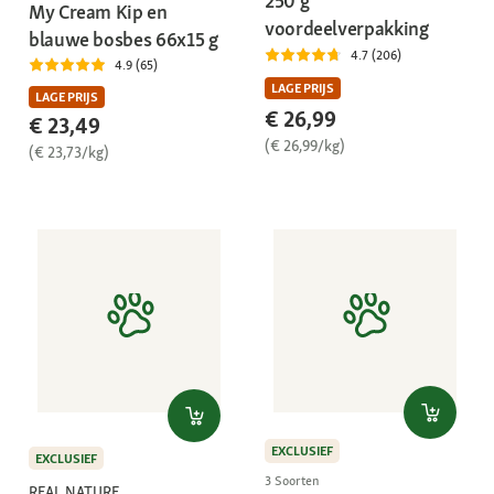
250 g
My Cream Kip en
voordeelverpakking
blauwe bosbes 66x15 g
4.7 (206)
4.9 (65)
LAGE PRIJS
LAGE PRIJS
€ 26,99
€ 23,49
(€ 26,99/kg)
(€ 23,73/kg)
EXCLUSIEF
EXCLUSIEF
3 Soorten
REAL NATURE