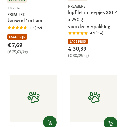
EXCLUSIEF
PREMIERE
3 Soorten
kipfilet in reepjes XXL 4
PREMIERE
x 250 g
kauwrol 1m Lam
voordeelverpakking
4.7 (162)
4.9 (354)
LAGE PRIJS
LAGE PRIJS
€ 7,69
€ 30,39
(€ 25,63/kg)
(€ 30,39/kg)