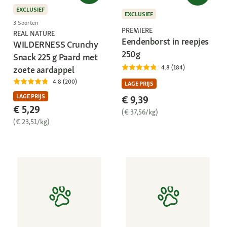
EXCLUSIEF
EXCLUSIEF
3 Soorten
PREMIERE
REAL NATURE
Eendenborst in reepjes
WILDERNESS Crunchy
250g
Snack 225 g Paard met
4.8 (184)
zoete aardappel
4.8 (200)
LAGE PRIJS
LAGE PRIJS
€ 9,39
€ 5,29
(€ 37,56/kg)
(€ 23,51/kg)