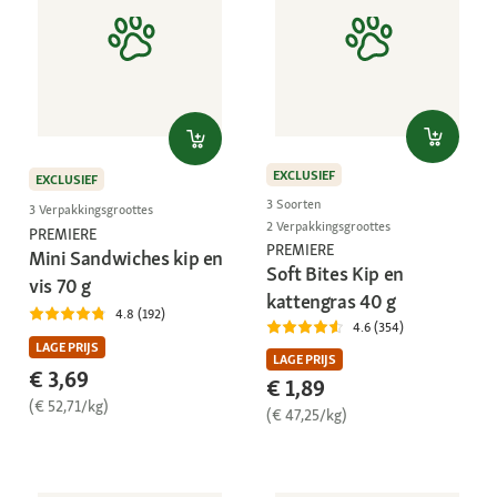
EXCLUSIEF
EXCLUSIEF
3 Soorten
3 Verpakkingsgroottes
2 Verpakkingsgroottes
PREMIERE
PREMIERE
Mini Sandwiches kip en
Soft Bites Kip en
vis 70 g
kattengras 40 g
4.8 (192)
4.6 (354)
LAGE PRIJS
LAGE PRIJS
€ 3,69
€ 1,89
(€ 52,71/kg)
(€ 47,25/kg)