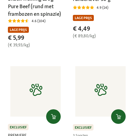
Pure Beef (rund met
4.9 (14)
frambozen en spinazie)
LAGE PRIJS
4.6 (104)
€ 4,49
LAGE PRIJS
(€ 89,80/kg)
€ 5,99
(€ 39,93/kg)
EXCLUSIEF
EXCLUSIEF
PREMIERE
3 Soorten