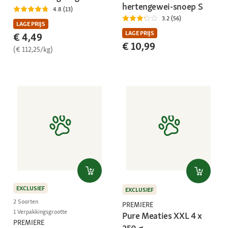
hertengewei-snoep S
4.8 (13)
3.2 (56)
LAGE PRIJS
LAGE PRIJS
€ 4,49
€ 10,99
(€ 112,25/kg)
EXCLUSIEF
EXCLUSIEF
2 Soorten
PREMIERE
1 Verpakkingsgrootte
Pure Meaties XXL 4 x
PREMIERE