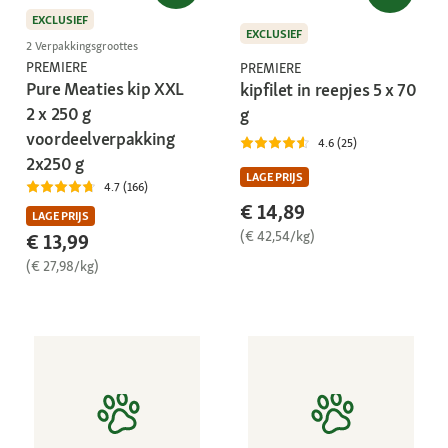
EXCLUSIEF
EXCLUSIEF
2 Verpakkingsgroottes
PREMIERE
PREMIERE
Pure Meaties kip XXL
kipfilet in reepjes 5 x 70
2 x 250 g
g
voordeelverpakking
4.6 (25)
2x250 g
LAGE PRIJS
4.7 (166)
€ 14,89
LAGE PRIJS
(€ 42,54/kg)
€ 13,99
(€ 27,98/kg)