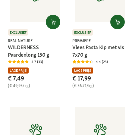
EXCLUSIEF
EXCLUSIEF
REAL NATURE
PREMIERE
WILDERNESS
Vlees Pasta Kip met vis
Paardenlong 150 g
7x70 g
4.7 (33)
4.4 (23)
LAGE PRIJS
LAGE PRIJS
€ 7,49
€ 17,99
(€ 49,93/kg)
(€ 36,71/kg)