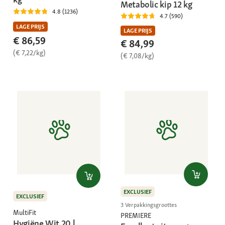
Metabolic kip 12 kg
4.8 (1236)
4.7 (590)
LAGE PRIJS
LAGE PRIJS
€ 86,59
€ 84,99
(€ 7,22/kg)
(€ 7,08/kg)
EXCLUSIEF
EXCLUSIEF
3 Verpakkingsgroottes
MultiFit
PREMIERE
Hygiëne Wit 20 l