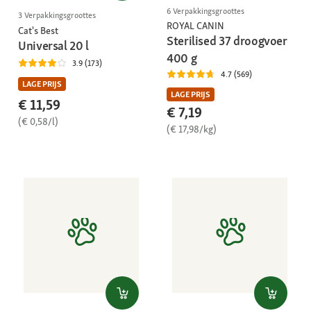
6 Verpakkingsgroottes
3 Verpakkingsgroottes
ROYAL CANIN
Cat's Best
Sterilised 37 droogvoer
Universal 20 l
400 g
3.9 (173)
4.7 (569)
LAGE PRIJS
LAGE PRIJS
€ 11,59
€ 7,19
(€ 0,58/l)
(€ 17,98/kg)