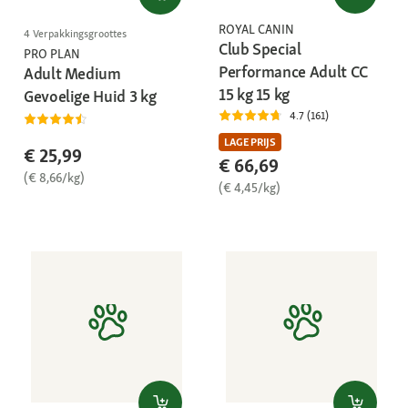
ROYAL CANIN
4 Verpakkingsgroottes
Club Special
PRO PLAN
Performance Adult CC
Adult Medium
15 kg 15 kg
Gevoelige Huid 3 kg
4.7 (161)
LAGE PRIJS
€ 25,99
€ 66,69
(€ 8,66/kg)
(€ 4,45/kg)