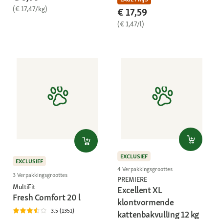
(€ 17,47/kg)
€ 17,59
(€ 1,47/l)
EXCLUSIEF
EXCLUSIEF
4 Verpakkingsgroottes
3 Verpakkingsgroottes
PREMIERE
MultiFit
Excellent XL
Fresh Comfort 20 l
klontvormende
3.5 (1351)
kattenbakvulling 12 kg