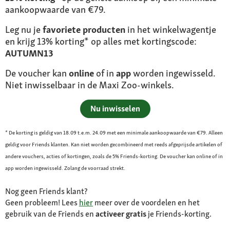
aankoopwaarde van €79.
Leg nu je
favoriete producten
in het winkelwagentje
en krijg 13% korting* op alles met kortingscode:
AUTUMN13
De voucher kan
online
of in
app
worden ingewisseld.
Niet inwisselbaar in de Maxi Zoo-winkels.
Nu inwisselen
* De korting is geldig van 18.09 t.e.m. 24.09 met een minimale aankoopwaarde van €79. Alleen
geldig voor Friends klanten. Kan niet worden gecombineerd met reeds afgeprijsde artikelen of
andere vouchers, acties of kortingen, zoals de 5% Friends-korting. De voucher kan online of in
app worden ingewisseld. Zolang de voorraad strekt.
Nog geen Friends klant?
Geen probleem! Lees
hier
meer over de voordelen en het
gebruik van de Friends en
activeer gratis
je Friends-korting.