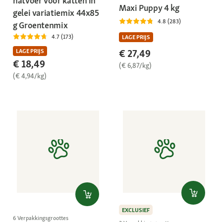
natvoer voor katten in
Maxi Puppy 4 kg
gelei variatiemix 44x85
4.8 (283)
g Groentenmix
4.7 (173)
LAGE PRIJS
€ 27,49
LAGE PRIJS
€ 18,49
(€ 6,87/kg)
(€ 4,94/kg)
EXCLUSIEF
6 Verpakkingsgroottes