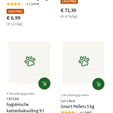
LAGE PRIJS
4.1 (2549)
€ 71,39
LAGE PRIJS
(€ 4,76/kg)
€ 6,99
(€ 1,17/kg)
4 Verpakkingsgroottes
3 Verpakkingsgroottes
CATSAN
Cat's Best
hygiënische
Smart Pellets 5 kg
kattenbakvulling 9 l
4.3 (668)