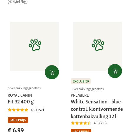
(€ 4,64/kg)
EXCLUSIEF
6 Verpakkingsgroottes
5 Verpakkingsgroottes
PREMIERE
ROYAL CANIN
White Sensation - blue
Fit 32 400 g
control, klontvormende
4.9 (257)
kattenbakvulling 12 l
LAGE PRIJS
4.5 (713)
€ 6,99
LAGE PRIJS