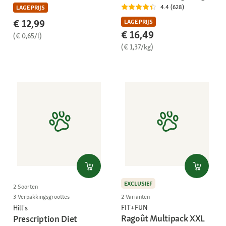
4.4 (628)
LAGE PRIJS
€ 12,99
LAGE PRIJS
€ 16,49
(€ 0,65/l)
(€ 1,37/kg)
EXCLUSIEF
2 Soorten
2 Varianten
3 Verpakkingsgroottes
FIT+FUN
Hill's
Ragoût Multipack XXL
Prescription Diet