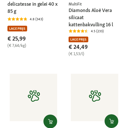
delicatesse in gelei 40 x
MultiFit
Diamonds Aloë Vera
85 g
silicaat
4.8 (343)
kattenbakvulling 16 l
LAGE PRIJS
4.5 (233)
€ 25,99
LAGE PRIJS
(€ 7,64/kg)
€ 24,49
(€ 1,53/l)