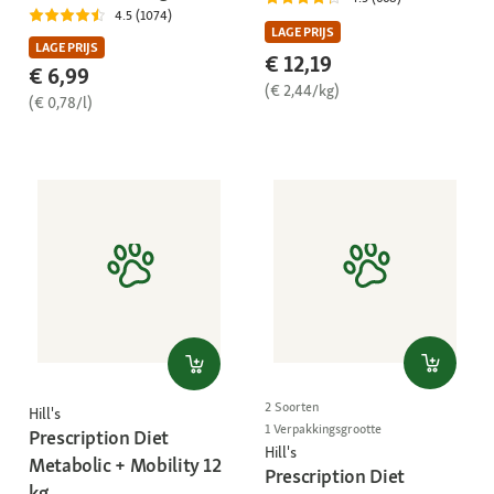
4.5 (1074)
LAGE PRIJS
LAGE PRIJS
€ 12,19
€ 6,99
(€ 2,44/kg)
(€ 0,78/l)
2 Soorten
Hill's
1 Verpakkingsgrootte
Prescription Diet
Hill's
Metabolic + Mobility 12
Prescription Diet
kg