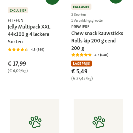
EXCLUSIEF
EXCLUSIEF
2 Soorten
FIT+FUN
1 Verpakkingsgrootte
Jelly Multipack XXL
PREMIERE
Chew snack kauwsticks
44x100 g 4 leckere
Rolls kip 200 g eend
Sorten
200 g
4.5 (569)
4.7 (648)
€ 17,99
LAGE PRIJS
€ 5,49
(€ 4,09/kg)
(€ 27,45/kg)