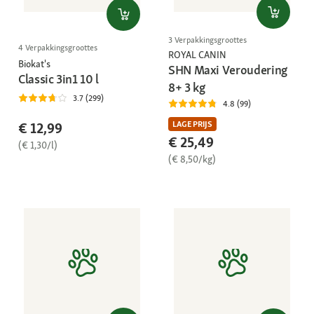
3 Verpakkingsgroottes
4 Verpakkingsgroottes
ROYAL CANIN
Biokat's
SHN Maxi Veroudering
Classic 3in1 10 l
8+ 3 kg
3.7 (299)
4.8 (99)
LAGE PRIJS
€ 12,99
€ 25,49
(€ 1,30/l)
(€ 8,50/kg)