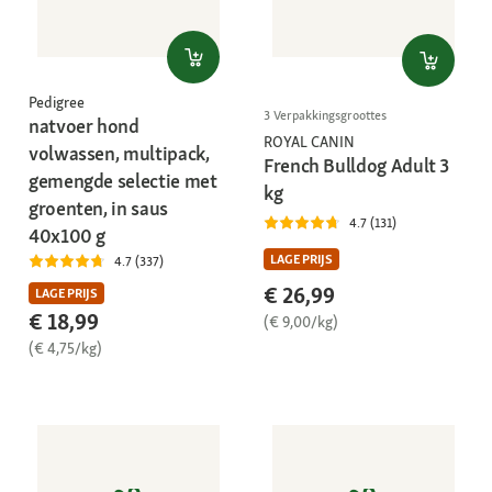
Pedigree
3 Verpakkingsgroottes
natvoer hond
ROYAL CANIN
volwassen, multipack,
French Bulldog Adult 3
gemengde selectie met
kg
groenten, in saus
4.7 (131)
40x100 g
LAGE PRIJS
4.7 (337)
€ 26,99
LAGE PRIJS
€ 18,99
(€ 9,00/kg)
(€ 4,75/kg)