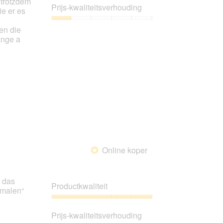
 trotzdem
1
Prijs-kwaliteitsverhouding
ie er es
van
5
Prijs-
en die
kwaliteitsverhouding,
ange a
1
van
5
Online koper
*
 das
Productkwaliteit
rmalen“
Productkwaliteit,
5
Prijs-kwaliteitsverhouding
van