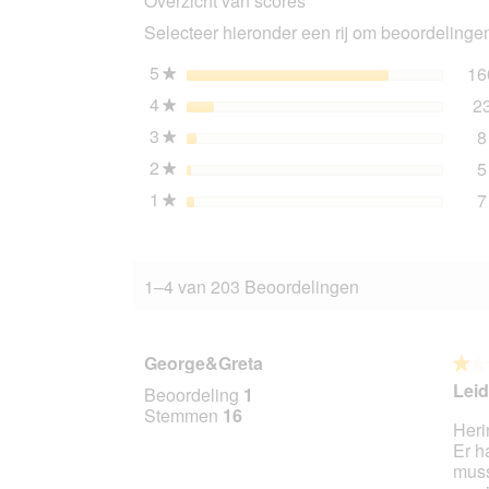
Overzicht van scores
Classic
Selecteer hieronder een rij om beoordelingen 
Adult
met
gevogelte
5
sterren
16
★
6x200
4
sterren
2
g
★
3
sterren
8
★
2
sterren
5
★
1
sterren
7
★
1–4 van 203 Beoordelingen
George&Greta
★★
★★
1
Leid
Beoordeling
1
van
Stemmen
16
Heri
5
Er h
sterr
muss