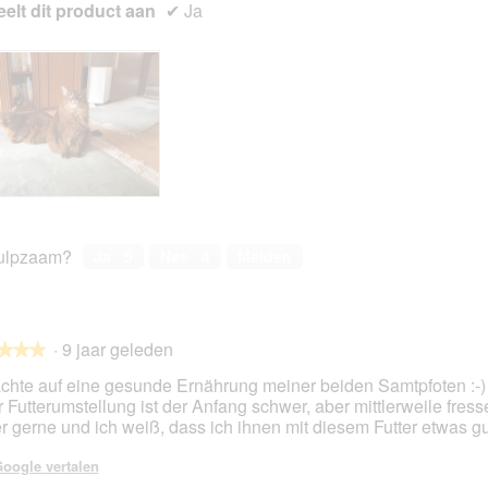
elt dit product aan
✔
Ja
ulpzaam?
Ja ·
5
Nee ·
4
Melden
·
9 jaar geleden
★★★
★★★
achte auf eine gesunde Ernährung meiner beiden Samtpfoten :-)
r Futterumstellung ist der Anfang schwer, aber mittlerweile fress
r gerne und ich weiß, dass ich ihnen mit diesem Futter etwas gu
en.
oogle vertalen