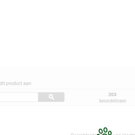
dit product aan
Onderwerpen
203
ϙ
en
Zoeken
beoordelingen
beoordelingen
ngen.
zoeken