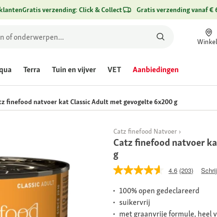
klanten
Gratis verzending: Click & Collect
Gratis verzending vanaf € 
Winke
qua
Terra
Tuin en vijver
VET
Aanbiedingen
tz finefood natvoer kat Classic Adult met gevogelte 6x200 g
Catz finefood Natvoer
Catz finefood natvoer k
g
4.6
(203)
Schri
100% open gedeclareerd
suikervrij
met graanvrije formule, heel v