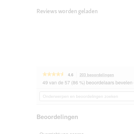
Reviews worden geladen
★★★★★
★★★★★
4.6
203 beoordelingen
Met
deze
4.6
49 van de 57 (86 %) beoordelaars bevelen 
van
actie
de
navigeert
Onderwerpen
5
u
en
sterren.
naar
beoordelingen
Beoordelingen
beoordeli
zoeken
lezen
van
Beoordelingen
Catz
finefood
natvoer
kat