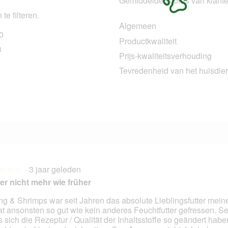
Gemiddelde scores van klant
te filteren.
Algemeen
0
160 beoordelingen met 5 sterren.
Selecteer om beoordelingen te filteren met 5 sterren.
Productkwaliteit
3
23 beoordelingen met 4 sterren.
Selecteer om beoordelingen te filteren met 4 sterren.
Prijs-kwaliteitsverhouding
8 beoordelingen met 3 sterren.
Selecteer om beoordelingen te filteren met 3 sterren.
Tevredenheid van het huisdier
5 beoordelingen met 2 sterren.
Selecteer om beoordelingen te filteren met 2 sterren.
7 beoordelingen met 1 ster.
Selecteer om beoordelingen met 1 ster te filteren.
·
3 jaar geleden
★★★
★★★
er nicht mehr wie früher
ng & Shrimps war seit Jahren das absolute Lieblingsfutter mein
at ansonsten so gut wie kein anderes Feuchtfutter gefressen. Se
en.
 sich die Rezeptur / Qualität der Inhaltsstoffe so geändert habe