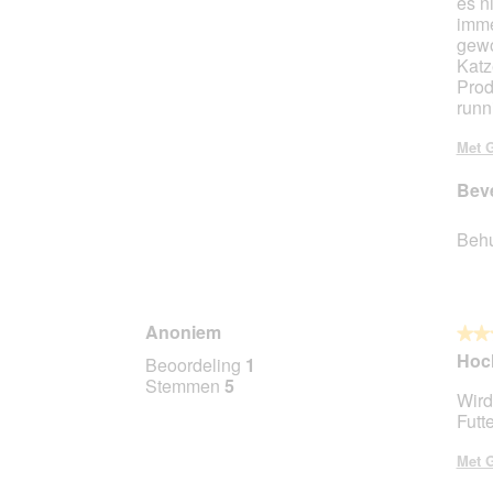
es n
imme
gewo
Katz
Prod
runni
Met G
Beve
Beh
Anoniem
★★
★★
5
Hoch
Beoordeling
1
van
Stemmen
5
Wird
5
Futt
sterr
Met G