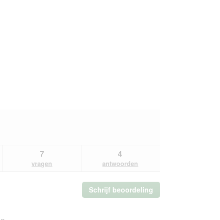
7
4
vragen
antwoorden
Schrijf beoordeling
.
Met
deze
actie