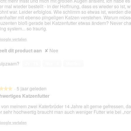
icht mehr frisst und mich mit großen Augen ansieht. Ich habe es
r mal wieder bestellt - in der Hoffnung, dass es wieder so ist, w
hnt war. Leider erfolglos. Wie schlimm so etwas ist, werden die
enhalter mit ebenso pingeligen Katzen verstehen. Warum müss
uzenten bloß gerade bei Katzenfutter etwas ändern? Never ch
ng system... so traurig.
oogle vertalen
elt dit product aan
✘
Nee
ulpzaam?
Ja ·
16
Nee ·
4
Melden
·
5 jaar geleden
★★★
★★★
wertiges Katzenfutter
 von meinem zwei Katerbrüder 14 Jahre alt gerne gefressen, da
er sehr hochwertig braucht man auch weniger Futter wie bei „no
en.
oogle vertalen