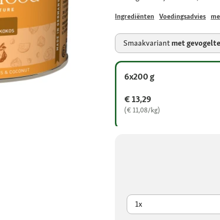
Ingrediënten
Voedingsadvies
me
Smaakvariant
met gevogelt
6x200 g
€ 13,29
(€ 11,08/kg)
1x