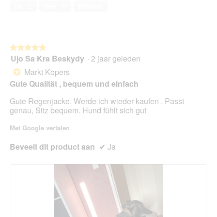
5
Ja ·
2
Nee ·
0
Melden
van
5
★★★★★
★★★★★
Ujo Sa Kra Beskydy
·
2 jaar geleden
5
van
Markt Kopers
*
5
Gute Qualität , bequem und einfach
sterren.
Gute Regenjacke. Werde ich wieder kaufen . Passt
genau, Sitz bequem. Hund fühlt sich gut
Met Google vertalen
Beveelt dit product aan
✔
Ja