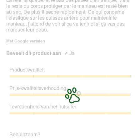
le reste du corps protéger par le manteau est resté bien
au sec. De plus il sèche rapidement. Ce qui concerne
l'élastique sur les cuisses arrière pour maintenir le
manteau, j'attend de voir si ça va tenir et si ça vas pas
marquer leur peau.
Met Google vertalen
Beveelt dit product aan
✔
Ja
Productkwaliteit
Productkwaliteit,
5
Prijs-kwaliteitsverhouding
van
5
Prijs-
kwaliteitsverhouding,
Tevredenheid van het huisdier
5
van
Tevredenheid
5
van
het
Behulpzaam?
huisdier,