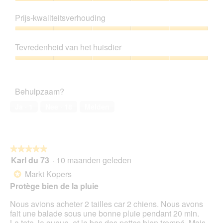
r
Productkwaliteit,
.
5
Prijs-kwaliteitsverhouding
van
5
Prijs-
kwaliteitsverhouding,
Tevredenheid van het huisdier
5
van
Tevredenheid
5
van
het
Behulpzaam?
huisdier,
5
Ja ·
1
Nee ·
18
Melden
van
5
★★★★★
★★★★★
Karl du 73
·
10 maanden geleden
5
van
Markt Kopers
*
5
Protège bien de la pluie
sterren.
Nous avions acheter 2 tailles car 2 chiens. Nous avons
fait une balade sous une bonne pluie pendant 20 min.
La tete, la queue, et le bas des pattes bien trempé. Mais