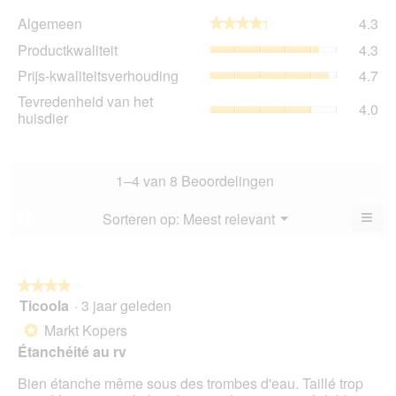
Al
Algemeen
4.3
★★★★★
★★★★★
gem
Pro
Productkwaliteit
4.3
sco
gem
is
Prij
Prijs-kwaliteitsverhouding
4.7
sco
4.3
kwa
is
Tev
Tevredenheid van het
va
gem
4.0
4.3
va
huisdier
5.
sco
va
het
is
5.
hui
4.7
gem
va
sco
1–4 van 8 Beoordelingen
5.
is
4
≡
Menu
Sorteren op:
Meest relevant
?
▼
va
Als
5.
u
op
de
volg
★★★★★
★★★★★
kno
Ticoola
·
3 jaar geleden
4
klikt,
van
word
Markt Kopers
*
de
5
onde
Étanchéité au rv
sterren.
inho
bijg
Bien étanche même sous des trombes d'eau. Taillé trop