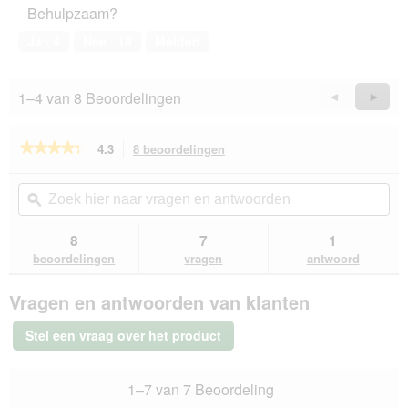
i
t
Behulpzaam?
huisdier,
e
i
5
r
e
Ja ·
4
Nee ·
18
Melden
van
e
o
5
n
p
b
e
1–4 van 8 Beoordelingen
Vorige
◄
Volge
►
e
n
Reviews
Revie
r
t
e
u
★★★★★
★★★★★
4.3
8 beoordelingen
Met
i
e
deze
4.3
t
e
van
actie
Zoek
Zo
n
de
navigeert
hier
ϙ
hie
m
5
u
naar
naa
o
sterren.
naar
vragen
vra
8
7
1
Beoordelingen
d
beoordelingen.
en
en
lezen
beoordelingen
vragen
antwoord
a
van
antwoorden
ant
a
Dogs
l
Vragen en antwoorden van klanten
Creek
d
mackintosh
i
Parabat
Stel een vraag over het product
zwart
a
65
l
cm
o
1–7 van 7 Beoordeling
o