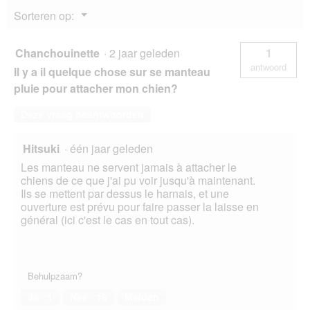
g
Menu
Sorteren op:
v
▼
e
n
Chanchouinette
·
2 jaar geleden
1
s
antwoord
Il y a il quelque chose sur se manteau
t
e
pluie pour attacher mon chien?
r
.
Deze vraag beantwoorden
Hitsuki
·
één jaar geleden
Les manteau ne servent jamais à attacher le
chiens de ce que j'ai pu voir jusqu'à maintenant.
Ils se mettent par dessus le harnais, et une
ouverture est prévu pour faire passer la laisse en
général (ici c'est le cas en tout cas).
Behulpzaam?
Ja ·
1
Nee ·
18
Melden