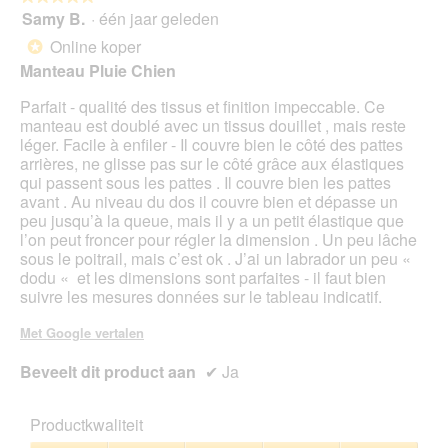
g
Samy B.
·
één jaar geleden
u
5
v
e
van
Online koper
*
e
e
5
Manteau Pluie Chien
n
n
sterren.
s
m
Parfait - qualité des tissus et finition impeccable. Ce
t
o
manteau est doublé avec un tissus douillet , mais reste
e
d
léger. Facile à enfiler - Il couvre bien le côté des pattes
r
a
arrières, ne glisse pas sur le côté grâce aux élastiques
.
a
qui passent sous les pattes . Il couvre bien les pattes
l
avant . Au niveau du dos il couvre bien et dépasse un
d
peu jusqu’à la queue, mais il y a un petit élastique que
i
l’on peut froncer pour régler la dimension . Un peu lâche
a
sous le poitrail, mais c’est ok . J’ai un labrador un peu «
l
dodu « et les dimensions sont parfaites - il faut bien
o
suivre les mesures données sur le tableau indicatif.
o
g
Met Google vertalen
v
e
Beveelt dit product aan
✔
Ja
n
s
t
Productkwaliteit
e