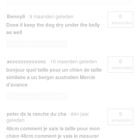
Benny8
·
9 maanden geleden
0
antwoorden
Does it keep the dog dry under the belly
as well
Deze vraag beantwoorden
accccccccccccc
·
10 maanden geleden
0
antwoorden
bonjour quel taille pour un chien de taille
similaire a un berger australien Mercie
d'avance
Deze vraag beantwoorden
peter de la ranche du cha
·
één jaar
0
geleden
antwoorden
48cm comment je sais la taille pour mon
chien 48cm comment je vais le mesurer