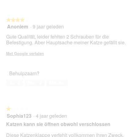
5
★★★★★
★★★★★
Anoniem
·
9 jaar geleden
4
van
Gute Qualität, leider fehlten 2 Schrauben für die
5
Befestigung. Aber Hauptsache meiner Katze gefällt sie.
sterren.
Met Google vertalen
Behulpzaam?
Ja ·
4
Nee ·
2
Melden
★★★★★
★★★★★
Sophia123
·
4 jaar geleden
1
van
Katzen kann sie öffnen obwohl verschlossen
5
sterren.
Diese Katzenklappe verfehlt vollkommen ihren Zweck,