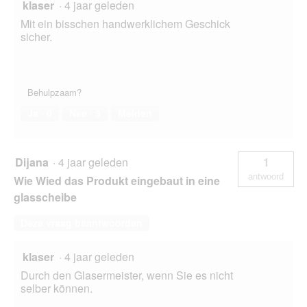
klaser
·
4 jaar geleden
Mit ein bisschen handwerklichem Geschick
sicher.
Behulpzaam?
Ja ·
0
Nee ·
3
Melden
Dijana
·
4 jaar geleden
1
antwoord
Wie Wied das Produkt eingebaut in eine
glasscheibe
Deze vraag beantwoorden
klaser
·
4 jaar geleden
Durch den Glasermeister, wenn Sie es nicht
selber können.