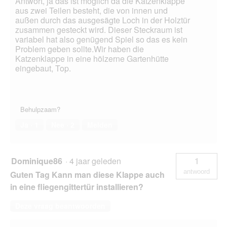
Antwort, ja das ist möglich da die Katzenklappe
aus zwei Teilen besteht, die von innen und
außen durch das ausgesägte Loch in der Holztür
zusammen gesteckt wird. Dieser Steckraum ist
variabel hat also genügend Spiel so das es kein
Problem geben sollte.Wir haben die
Katzenklappe in eine hölzerne Gartenhütte
eingebaut, Top.
Behulpzaam?
Ja ·
1
Nee ·
2
Melden
Dominique86
·
4 jaar geleden
1
antwoord
Guten Tag Kann man diese Klappe auch
in eine fliegengittertür installieren?
Deze vraag beantwoorden