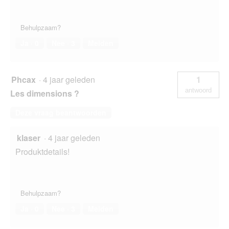
Behulpzaam?
Ja ·
0
Nee ·
3
Melden
Phcax
·
4 jaar geleden
1
antwoord
Les dimensions ?
Deze vraag beantwoorden
klaser
·
4 jaar geleden
Produktdetails!
Behulpzaam?
Ja ·
0
Nee ·
3
Melden