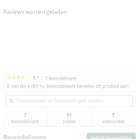
Reviews worden geladen
★★★★★
★★★★★
3.7
7 beoordelingen
Met
deze
3.7
2 van de 4 (50 %) beoordelaars bevelen dit product aan
van
actie
de
navigeert
Onderwerpen
On
5
u
en
ϙ
en
sterren.
naar
beoordelingen
beo
Beoordelingen
beoordelingen.
zoeken
zo
7
31
7
lezen
van
beoordelingen
vragen
antwoorden
PetSafe
4-
Wege
Beoordelingen
Schrijf beoordeling
.
kattenluik