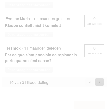
Deze vraag beantwoorden
Eveline Maria
·
10 maanden geleden
0
antwoorden
Klappe schließt nicht komplett
Deze vraag beantwoorden
Hesmok
·
11 maanden geleden
0
antwoorden
Est-ce que c’est possible de replacer la
porte quand c’est cassé?
Deze vraag beantwoorden
1–10 van 31 Beoordeling
Vorige
◄
Volge
►
Questions
Quest