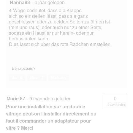
Hanna83
·
4 jaar geleden
4-Wege bedeutet, dass die Klappe
sich so einstellen lässt, dass sie ganz
geschlossen oder zu beiden Seiten zu öffnen ist
(rein und raus), oder auch nur zu einer Seite,
sodass ein Haustier nur herein- oder nur
herauslaufen kann.
Dies lässt sich über das rote Rädchen einstellen.
Behulpzaam?
Ja ·
6
Nee ·
1
Melden
Marie 87
·
9 maanden geleden
0
antwoorden
Pour une installation sur un double
vitrage peut-on l installer directement ou
faut il commander un adaptateur pour
vitre ? Merci