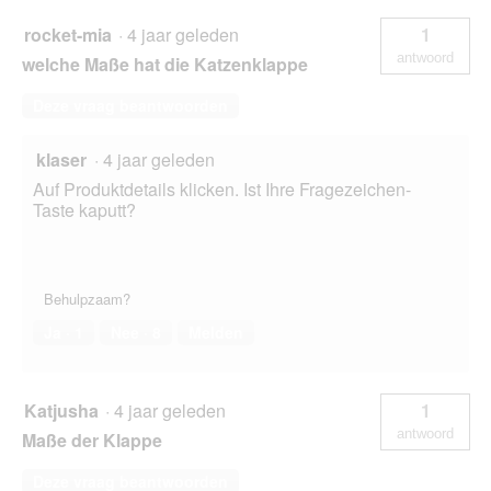
rocket-mia
·
4 jaar geleden
1
antwoord
welche Maße hat die Katzenklappe
Deze vraag beantwoorden
klaser
·
4 jaar geleden
Auf Produktdetails klicken. Ist Ihre Fragezeichen-
Taste kaputt?
Behulpzaam?
Ja ·
1
Nee ·
8
Melden
Katjusha
·
4 jaar geleden
1
antwoord
Maße der Klappe
Deze vraag beantwoorden