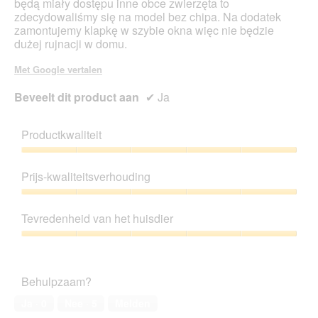
będą miały dostępu inne obce zwierzęta to
zdecydowaliśmy się na model bez chipa. Na dodatek
zamontujemy klapkę w szybie okna więc nie będzie
dużej rujnacji w domu.
Met Google vertalen
Beveelt dit product aan
✔
Ja
Productkwaliteit
Productkwaliteit,
5
Prijs-kwaliteitsverhouding
van
5
Prijs-
kwaliteitsverhouding,
Tevredenheid van het huisdier
5
van
Tevredenheid
5
van
het
Behulpzaam?
huisdier,
5
Ja ·
0
Nee ·
5
Melden
van