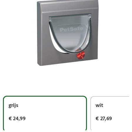
grijs
wit
€ 24,99
€ 27,69