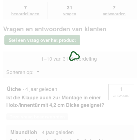
sterren.
naar
vragen
vra
7
31
7
Beoordelingen
beoordelingen.
en
en
lezen
beoordelingen
vragen
antwoorden
van
antwoorden
ant
PetSafe
Vragen en antwoorden van klanten
4-
Wege
kattenluik
Stel een vraag over het product
met
tunnel
grijs
1–10 van 31 Beoordeling
Menu
Sorteren op:
▼
Ütche
·
4 jaar geleden
1
antwoord
Ist die Klappe auch zur Montage in einer
Holz-/Innentür mit 4,2 cm Dicke geeignet?
Deze vraag beantwoorden
Miaundfloh
·
4 jaar geleden