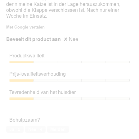
denn meine Katze ist in der Lage herauszukommen,
obwohl die Klappe verschlossen ist. Nach nur einer
Woche im Einsatz.
Met Google vertalen
Beveelt dit product aan
✘
Nee
Productkwaliteit
Productkwaliteit,
1
Prijs-kwaliteitsverhouding
van
5
Prijs-
kwaliteitsverhouding,
Tevredenheid van het huisdier
1
van
Tevredenheid
5
van
het
Behulpzaam?
huisdier,
1
Ja ·
5
Nee ·
4
Melden
van
5