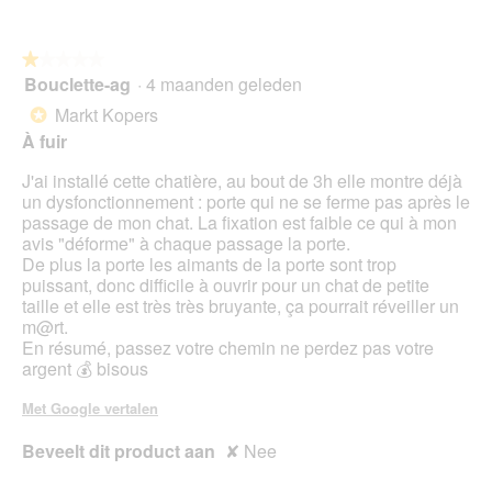
★★★★★
★★★★★
Bouclette-ag
·
4 maanden geleden
1
van
Markt Kopers
*
5
À fuir
sterren.
J'ai installé cette chatière, au bout de 3h elle montre déjà
un dysfonctionnement : porte qui ne se ferme pas après le
passage de mon chat. La fixation est faible ce qui à mon
avis "déforme" à chaque passage la porte.
De plus la porte les aimants de la porte sont trop
puissant, donc difficile à ouvrir pour un chat de petite
taille et elle est très très bruyante, ça pourrait réveiller un
m@rt.
En résumé, passez votre chemin ne perdez pas votre
argent 💰 bisous
Met Google vertalen
Beveelt dit product aan
✘
Nee