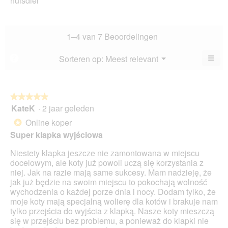
huisdier
va
het
is
5.
hui
2.3
gem
va
sco
1–4 van 7 Beoordelingen
5.
is
2.8
≡
Menu
Sorteren op:
Meest relevant
?
▼
va
Als
5.
u
op
de
volg
★★★★★
★★★★★
kno
KateK
·
2 jaar geleden
5
klikt,
van
word
Online koper
*
de
5
onde
Super klapka wyjściowa
sterren.
inho
bijg
Niestety klapka jeszcze nie zamontowana w miejscu
docelowym, ale koty już powoli uczą się korzystania z
niej. Jak na razie mają same sukcesy. Mam nadzieję, że
jak już będzie na swoim miejscu to pokochają wolność
wychodzenia o każdej porze dnia i nocy. Dodam tylko, że
moje koty mają specjalną wolierę dla kotów i brakuje nam
tylko przejścia do wyjścia z klapką. Nasze koty mieszczą
się w przejściu bez problemu, a ponieważ do klapki nie