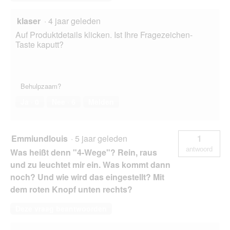
klaser
·
4 jaar geleden
Auf Produktdetails klicken. Ist Ihre Fragezeichen-
Taste kaputt?
Behulpzaam?
Ja ·
0
Nee ·
6
Melden
Emmiundlouis
·
5 jaar geleden
1
antwoord
Was heißt denn "4-Wege"? Rein, raus
und zu leuchtet mir ein. Was kommt dann
noch? Und wie wird das eingestellt? Mit
dem roten Knopf unten rechts?
Deze vraag beantwoorden