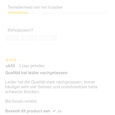
5
Prijs-
n
i
e
kwaliteitsverhouding,
m
n
z
Tevredenheid van het huisdier
2
o
g
e
van
d
Tevredenheid
f
a
5
a
van
o
c
a
het
t
t
Behulpzaam?
l
huisdier,
o
i
d
1
2
e
Ja ·
6
Nee ·
0
Melden
i
van
.
o
a
5
p
l
e
o
n
o
★★★★★
★★★★★
t
g
uk55
·
3 jaar geleden
u
3
v
e
van
Qualität hat leider nachgelassen
e
e
5
n
n
sterren.
Leider hat die Qualität stark nachgelassen; Immer
s
m
häufiger sehr viel Sehnen und undefinierbare harte
t
o
schwarze Brocken;
e
d
r
a
Met Google vertalen
.
a
l
Beveelt dit product aan
✔
Ja
d