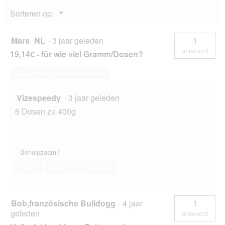
g
Outback
Menu
Sorteren op:
konijn,
v
▼
kangoeroe
e
en
n
rund
Mars_NL
·
3 jaar geleden
1
s
12x400
antwoord
19,14€ - für wie viel Gramm/Dosen?
t
g
e
Deze vraag beantwoorden
r
.
Vizespeedy
·
3 jaar geleden
6 Dosen zu 400g
Behulpzaam?
Ja ·
0
Nee ·
2
Melden
Bob,französische Bulldogg
·
4 jaar
1
geleden
antwoord