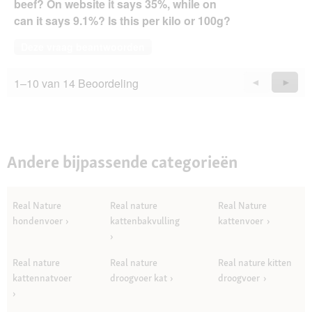
beef? On website it says 35%, while on
can it says 9.1%? Is this per kilo or 100g?
Deze vraag beantwoorden
1–10 van 14 Beoordeling
Vorige
◄
Volge
►
Questions
Quest
Andere bijpassende categorieën
Real Nature
Real nature
Real Nature
hondenvoer
kattenbakvulling
kattenvoer
Real nature
Real nature
Real nature kitten
kattennatvoer
droogvoer kat
droogvoer