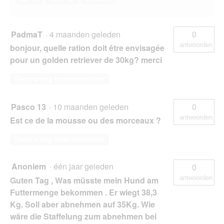
PadmaT
·
4 maanden geleden
0
antwoorden
bonjour, quelle ration doit être envisagée
pour un golden retriever de 30kg? merci
Deze vraag beantwoorden
Pasco 13
·
10 maanden geleden
0
antwoorden
Est ce de la mousse ou des morceaux ?
Deze vraag beantwoorden
Anoniem
·
één jaar geleden
0
antwoorden
Guten Tag , Was müsste mein Hund am
Futtermenge bekommen . Er wiegt 38,3
Kg. Soll aber abnehmen auf 35Kg. Wie
wäre die Staffelung zum abnehmen bei