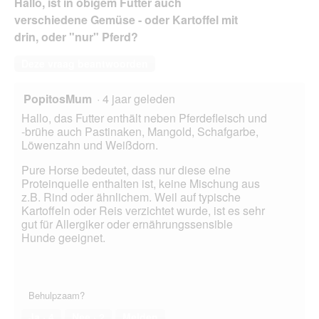
Hallo, ist in obigem Futter auch
verschiedene Gemüse - oder Kartoffel mit
drin, oder "nur" Pferd?
Deze vraag beantwoorden
PopitosMum
·
4 jaar geleden
Hallo, das Futter enthält neben Pferdefleisch und
-brühe auch Pastinaken, Mangold, Schafgarbe,
Löwenzahn und Weißdorn.
Pure Horse bedeutet, dass nur diese eine
Proteinquelle enthalten ist, keine Mischung aus
z.B. Rind oder ähnlichem. Weil auf typische
Kartoffeln oder Reis verzichtet wurde, ist es sehr
gut für Allergiker oder ernährungssensible
Hunde geeignet.
Behulpzaam?
Ja ·
4
Nee ·
2
Melden