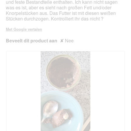
und feste Bestandteile enthalten. Ich kann nicht sagen
.
n
a
was es ist, aber es sieht nach großen Fett und/oder
L
l
Knorpelstücken aus. Das Futter ist mit diesen weißen
i
d
Stücken durchzogen. Kontrolliert ihr das nicht ?
e
i
f
a
Met Google vertalen
e
l
r
o
Beveelt dit product aan
✘
Nee
u
o
n
g
g
v
e
e
n
n
s
s
o
t
.
e
r
.