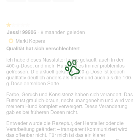
i
van
o
a
5
p
l
e
o
n
o
★★★★★
★★★★★
t
g
Jessi199906
·
8 maanden geleden
u
1
v
e
van
Markt Kopers
*
e
e
5
Qualität hat sich verschlechtert
n
n
sterren.
s
m
Ich habe dieses Nassfutter lange gekauft, auch in der
t
o
400-g-Dose, und mein Hund hat es immer problemlos
e
d
gefressen. Die aktuell gekaufte 400-g-Dose ist jedoch
r
a
qualitativ deutlich anders als früher und auch als die 100-
.
a
g-Dose derselben Sorte.
l
d
Farbe, Geruch und Konsistenz haben sich verändert. Das
i
Futter ist gräulich-braun, riecht unangenehm und wird von
a
meinem Hund komplett verweigert. Diese Veränderung
l
gab es bei früheren Dosen nicht.
o
o
Entweder wurde die Rezeptur, der Hersteller oder die
g
Verarbeitung geändert – transparent kommuniziert wird
v
das offenbar nicht. Für mich ist das ein klarer
e