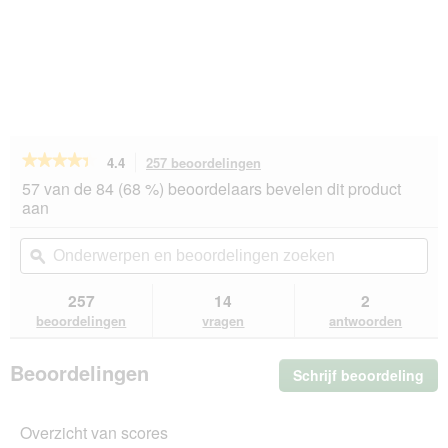
★★★★★
★★★★★
4.4
257 beoordelingen
Met
deze
4.4
57 van de 84 (68 %) beoordelaars bevelen dit product
van
actie
aan
de
navigeert
5
u
Onderwerpen
On
sterren.
naar
en
ϙ
en
Beoordelingen
beoordelingen.
beoordelingen
beo
lezen
van
zoeken
zo
257
14
2
REAL
beoordelingen
vragen
antwoorden
NATURE
Echte
Natuur
Beoordelingen
Schrijf beoordeling
.
Wildernis
Natvoer
Me
Hond
dez
Volwassen
Overzicht van scores
act
Great