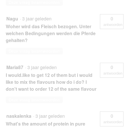
Deze vraag beantwoorden
Nagu
·
3 jaar geleden
0
antwoorden
Woher wird das Fleisch bezogen. Unter
welchen Bedingungen werden die Pferde
gehalten?
Deze vraag beantwoorden
Maria87
·
3 jaar geleden
0
antwoorden
I would.like to get 12 of them but i would
like to mix the flavours how do i do? I
don't want to order 12 of the same flavour
Deze vraag beantwoorden
naskalenka
·
3 jaar geleden
0
antwoorden
What's the amount of protein in pure