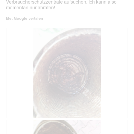
Verbraucherschutzzentrale aufsuchen. Ich kann also
momentan nur abraten!
Met Google vertalen
s
F
c
o
h
t