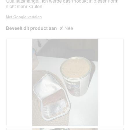
Qualitätsmangel. Ich werde das Produkt in dieser Form
n
nicht mehr kaufen.
s
t
Met Google vertalen
e
r
Beveelt dit product aan
✘
Nee
.
B
F