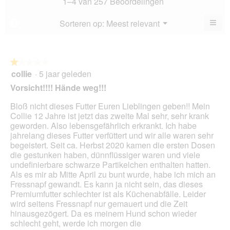
1–4 van 257 Beoordelingen
5.
is
3.5
≡
Menu
Sorteren op:
Meest relevant
?
▼
va
Als
5.
u
op
de
volg
★★★★★
★★★★★
kno
collie
·
5 jaar geleden
1
klikt,
van
word
Vorsicht!!!! Hände weg!!!
de
5
onde
sterren.
Bloß nicht dieses Futter Euren Lieblingen geben!! Mein
inho
bijg
Collie 12 Jahre ist jetzt das zweite Mal sehr, sehr krank
geworden. Also lebensgefährlich erkrankt. Ich habe
jahrelang dieses Futter verfüttert und wir alle waren sehr
begeistert. Seit ca. Herbst 2020 kamen die ersten Dosen
die gestunken haben, dünnflüssiger waren und viele
undefinierbare schwarze Partikelchen enthalten hatten.
Als es mir ab Mitte April zu bunt wurde, habe ich mich an
Fressnapf gewandt. Es kann ja nicht sein, das dieses
Premiumfutter schlechter ist als Küchenabfälle. Leider
wird seitens Fressnapf nur gemauert und die Zeit
hinausgezögert. Da es meinem Hund schon wieder
schlecht geht, werde ich morgen die