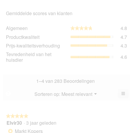
Gemiddelde scores van klanten
Al
Algemeen
4.8
★★★★★
★★★★★
gem
Pro
Productkwaliteit
4.7
sco
gem
is
Prij
Prijs-kwaliteitsverhouding
4.3
sco
4.8
kwa
is
Tev
Tevredenheid van het
va
gem
4.6
4.7
va
huisdier
5.
sco
va
het
is
5.
hui
4.3
gem
va
sco
1–4 van 283 Beoordelingen
5.
is
4.6
≡
Menu
Sorteren op:
Meest relevant
?
▼
va
Als
5.
u
op
de
volg
★★★★★
★★★★★
kno
Elvir30
·
3 jaar geleden
5
klikt,
van
word
Markt Kopers
*
de