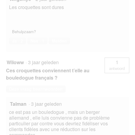
Les croquettes sont dures
Behulpzaam?
Ja ·
2
Nee ·
1
Melden
Wiloww
·
3 jaar geleden
1
antwoord
Ces croquettes conviennent t’elle au
bouledogue français ?
Deze vraag beantwoorden
Talman
·
3 jaar geleden
ce est pas un bouledogue , mais un berger
allemand , elle luis convienne pas de problème
particulier par contre vous devriez fidéliser vos
clients fidèles avec une réduction sur les
commandes.