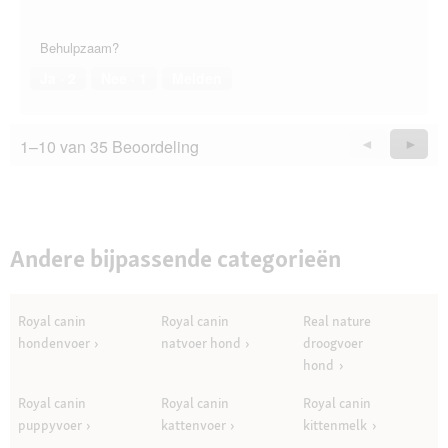
Behulpzaam?
Ja ·
2
Nee ·
1
Melden
1–10 van 35 Beoordeling
Vorige
◄
Volge
►
Questions
Quest
Andere bijpassende categorieën
Royal canin
Royal canin
Real nature
hondenvoer
natvoer hond
droogvoer
hond
Royal canin
Royal canin
Royal canin
puppyvoer
kattenvoer
kittenmelk