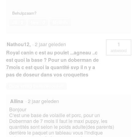
Behulpzaam?
Ja ·
2
Nee ·
0
Melden
Nathou12,
·
2 jaar geleden
1
antwoord
Royal canin c est au poulet ...agneau ..c
est quoi la base ? Pour un doberman de
7mois c est quoi la quantité svp il n y a
pas de doseur dans vos croquettes
Deze vraag beantwoorden
Allina
·
2 jaar geleden
Bonjour
C'est une base de volaille et porc, pour un
Doberman de 7 mois il faut le maxi puppy, les
quantités sont selon le poids adulte(des parents)
derrière le paquet un tableau vous l'indique