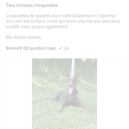
5
onde
Tres bonnes croquettes
sterren.
inho
bijg
Croquettes de qualité pour notre dobermann Lagertha.
Son poil est brillant, nous ajoutons une fois par semaine
la pâte maxi puppy egalement
Met Google vertalen
Beveelt dit product aan
✔
Ja