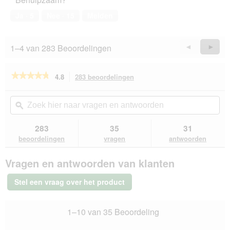
l
huisdier,
o
i
d
4
2
e
Ja ·
5
Nee ·
15
Melden
i
van
.
o
a
5
p
l
e
1–4 van 283 Beoordelingen
Vorige
◄
Volge
►
o
n
Reviews
Revie
o
t
g
u
★★★★★
★★★★★
4.8
283 beoordelingen
Met
v
e
deze
4.8
e
e
van
actie
Zoek
Zo
n
n
de
navigeert
hier
ϙ
hie
s
m
5
u
naar
naa
t
o
sterren.
naar
vragen
vra
e
283
35
31
Beoordelingen
d
beoordelingen.
en
en
r
lezen
beoordelingen
vragen
antwoorden
a
van
antwoorden
ant
.
a
ROYAL
l
Vragen en antwoorden van klanten
CANIN
d
Maxi
i
Puppy
Stel een vraag over het product
4
a
kg
l
o
1–10 van 35 Beoordeling
o
g