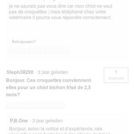
je ne saurais pas vous dire car mon chiot ne veut
pas de croquettes ; mais téléphoné chez votre
vétérinaire il pourra vous répondre correctement .
Behulpzaam?
Ja ·
0
Nee ·
0
Melden
Steph38290
·
3 jaar geleden
1
antwoord
Bonjour. Ces croquettes conviennent
elles pour un chiot bichon frisé de 2,5
mois?
Deze vraag beantwoorden
P.B.One
·
3 jaar geleden
Bonjour, selon la notice et d’expérience, ces