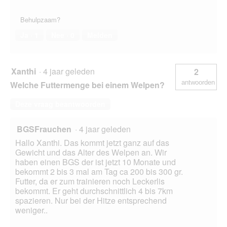
Behulpzaam?
Ja ·
1
Nee ·
0
Melden
Xanthi
·
4 jaar geleden
2
antwoorden
Welche Futtermenge bei einem Welpen?
Deze vraag beantwoorden
BGSFrauchen
·
4 jaar geleden
Hallo Xanthi. Das kommt jetzt ganz auf das
Gewicht und das Alter des Welpen an. Wir
haben einen BGS der ist jetzt 10 Monate und
bekommt 2 bis 3 mal am Tag ca 200 bis 300 gr.
Futter, da er zum trainieren noch Leckerlis
bekommt. Er geht durchschnittlich 4 bis 7km
spazieren. Nur bei der Hitze entsprechend
weniger..