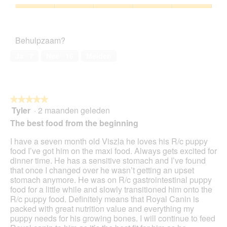
5
o
g
e
van
d
Tevredenheid
f
a
5
a
van
o
c
a
het
t
t
Behulpzaam?
l
huisdier,
o
i
d
5
2
e
Ja ·
7
Nee ·
16
Melden
i
van
.
o
a
5
p
l
e
o
n
o
★★★★★
★★★★★
t
g
Tyler
·
2 maanden geleden
u
5
v
e
van
The best food from the beginning
e
e
5
n
n
sterren.
I have a seven month old Viszla he loves his R/c puppy
s
m
food I’ve got him on the maxi food. Always gets excited for
t
o
dinner time. He has a sensitive stomach and I’ve found
e
d
that once I changed over he wasn’t getting an upset
r
a
stomach anymore. He was on R/c gastrointestinal puppy
.
a
food for a little while and slowly transitioned him onto the
l
R/c puppy food. Definitely means that Royal Canin is
d
packed with great nutrition value and everything my
i
puppy needs for his growing bones. I will continue to feed
a