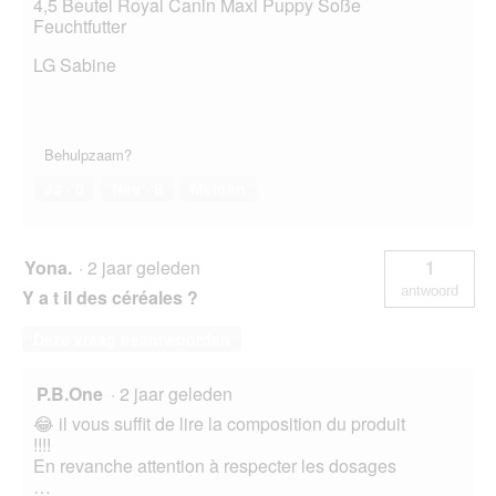
4,5 Beutel Royal Canin Maxi Puppy Soße
Feuchtfutter
LG Sabine
Behulpzaam?
Ja ·
0
Nee ·
8
Melden
Yona.
·
2 jaar geleden
1
antwoord
Y a t il des céréales ?
Deze vraag beantwoorden
P.B.One
·
2 jaar geleden
😂 il vous suffit de lire la composition du produit
!!!!
En revanche attention à respecter les dosages
…