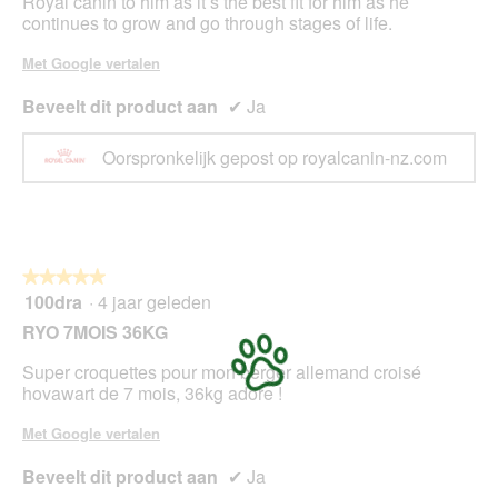
Royal canin to him as it’s the best fit for him as he
l
continues to grow and go through stages of life.
o
o
Met Google vertalen
g
v
Beveelt dit product aan
✔
Ja
e
n
Oorspronkelijk gepost op royalcanin-nz.com
s
t
e
r
.
★★★★★
★★★★★
100dra
·
4 jaar geleden
5
van
RYO 7MOIS 36KG
5
sterren.
Super croquettes pour mon berger allemand croisé
hovawart de 7 mois, 36kg adore !
Met Google vertalen
Beveelt dit product aan
✔
Ja