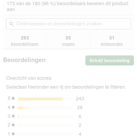
deze
4.8
173 van de 180 (96 %) beoordelaars bevelen dit product
van
actie
aan
de
navigeert
5
u
Onderwerpen
On
sterren.
naar
en
ϙ
en
Beoordelingen
beoordelingen.
beoordelingen
beo
lezen
van
zoeken
zo
283
35
31
ROYAL
beoordelingen
vragen
antwoorden
CANIN
Maxi
Puppy
Beoordelingen
Schrijf beoordeling
.
4
kg
Me
dez
Overzicht van scores
act
ope
Selecteer hieronder een rij om beoordelingen te filteren.
u
ee
5
sterren
243
243 beoordelingen met 5
Selecteer om beoordeling
★
mo
4
sterren
28
dia
28 beoordelingen met 4 s
Selecteer om beoordelinge
★
3
sterren
6
6 beoordelingen met 3 ste
Selecteer om beoordelingen
★
2
sterren
2
2 beoordelingen met 2 ste
Selecteer om beoordelingen
★
1
sterren
4
4 beoordelingen met 1 ste
Selecteer om beoordelingen
★