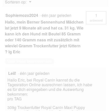
Menu
Sorteren op:
v
▼
e
n
Sophiemozo2024
·
één jaar geleden
1
s
antwoord
Hallo, mein Berner Sennenhund Mädchen
t
e
ist jetzt 9 Monate alt und hat ca. 31 kg. Wie
r
kann ich den Hund mit Beutel 85 Gramm
.
oder 140 Gramm nass mit zusätzlich mit
wieviel Gramm Trockenfutter jetzt füttern
? lg Eric
Deze vraag beantwoorden
Leil!
·
één jaar geleden
Hallo Eric, bei Royal Canin kannst du die
Tagesration Online ausrechnen lassen, ich habe
es für dich eingegeben und die Auswertung
bekommen:
pro TAG
309g Trockenfutter Royal Canin Maxi Puppy