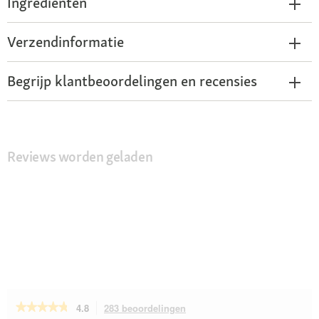
Ingrediënten
Verzendinformatie
Begrijp klantbeoordelingen en recensies
Reviews worden geladen
★★★★★
★★★★★
4.8
283 beoordelingen
Met