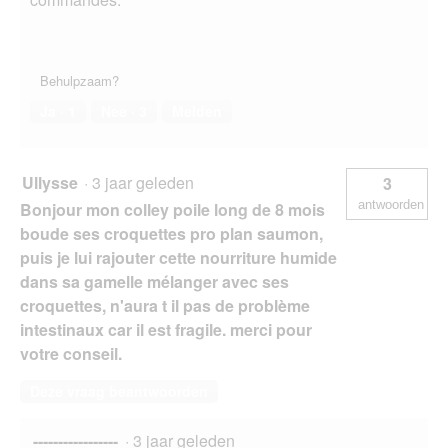
Behulpzaam?
Ja ·
1
Nee ·
3
Melden
Ullysse
·
3 jaar geleden
3
antwoorden
Bonjour mon colley poile long de 8 mois
boude ses croquettes pro plan saumon,
puis je lui rajouter cette nourriture humide
dans sa gamelle mélanger avec ses
croquettes, n'aura t il pas de problème
intestinaux car il est fragile. merci pour
votre conseil.
Deze vraag beantwoorden
-----------------
·
3 jaar geleden