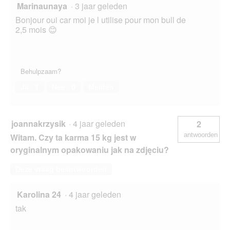
Marinaunaya
·
3 jaar geleden
Bonjour oui car moi je l utilise pour mon bull de
2,5 mois 😊
Behulpzaam?
Ja ·
1
Nee ·
0
Melden
joannakrzysik
·
4 jaar geleden
2
antwoorden
Witam. Czy ta karma 15 kg jest w
oryginalnym opakowaniu jak na zdjęciu?
Deze vraag beantwoorden
Karolina 24
·
4 jaar geleden
tak