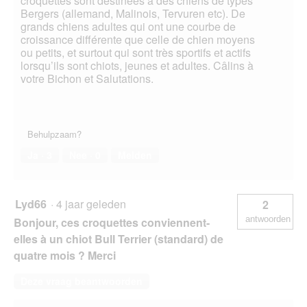
croquettes sont destinées à des chiens de types
Bergers (allemand, Malinois, Tervuren etc). De
grands chiens adultes qui ont une courbe de
croissance différente que celle de chien moyens
ou petits, et surtout qui sont très sportifs et actifs
lorsqu’ils sont chiots, jeunes et adultes. Câlins à
votre Bichon et Salutations.
Behulpzaam?
Ja ·
3
Nee ·
0
Melden
Lyd66
·
4 jaar geleden
2
antwoorden
Bonjour, ces croquettes conviennent-
elles à un chiot Bull Terrier (standard) de
quatre mois ? Merci
Deze vraag beantwoorden