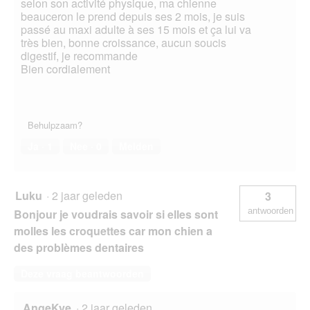
selon son activité physique, ma chienne
beauceron le prend depuis ses 2 mois, je suis
passé au maxi adulte à ses 15 mois et ça lui va
très bien, bonne croissance, aucun soucis
digestif, je recommande
Bien cordialement
Behulpzaam?
Ja ·
1
Nee ·
0
Melden
Luku
·
2 jaar geleden
3
antwoorden
Bonjour je voudrais savoir si elles sont
molles les croquettes car mon chien a
des problèmes dentaires
Deze vraag beantwoorden
AngeKye
·
2 jaar geleden