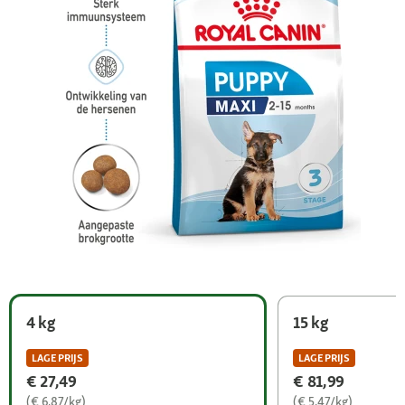
4 kg
15 kg
LAGE PRIJS
LAGE PRIJS
€ 27,49
€ 81,99
(€ 6,87/kg)
(€ 5,47/kg)