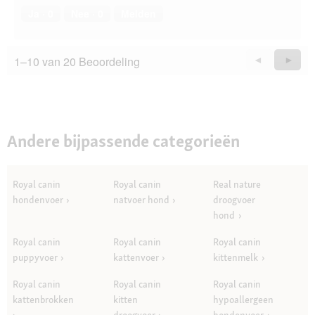
Ja ·
0
Nee ·
0
Melden
1–10 van 20 Beoordeling
Vorige
◄
Volge
►
Questions
Quest
Andere bijpassende categorieën
Royal canin
Royal canin
Real nature
hondenvoer
natvoer hond
droogvoer
hond
Royal canin
Royal canin
Royal canin
puppyvoer
kattenvoer
kittenmelk
Royal canin
Royal canin
Royal canin
kattenbrokken
kitten
hypoallergeen