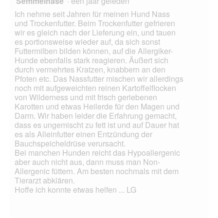
Semmelhase
·
één jaar geleden
Ich nehme seit Jahren für meinen Hund Nass
und Trockenfutter. Beim Trockenfutter gefrieren
wir es gleich nach der Lieferung ein, und tauen
es portionsweise wieder auf, da sich sonst
Futtermilben bilden können, auf die Allergiker-
Hunde ebenfalls stark reagieren. Äußert sich
durch vermehrtes Kratzen, knabbern an den
Pfoten etc. Das Nassfutter mischen wir allerdings
noch mit aufgeweichten reinen Kartoffelflocken
von Wilderness und mit frisch geriebenen
Karotten und etwas Heilerde für den Magen und
Darm. Wir haben leider die Erfahrung gemacht,
dass es ungemischt zu fett ist und auf Dauer hat
es als Alleinfutter einen Entzündung der
Bauchspeicheldrüse verursacht.
Bei manchen Hunden reicht das Hypoallergenic
aber auch nicht aus, dann muss man Non-
Allergenic füttern. Am besten nochmals mit dem
Tierarzt abklären.
Hoffe ich konnte etwas helfen ... LG