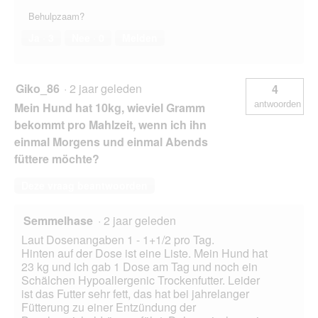
Behulpzaam?
Ja ·
3
Nee ·
0
Melden
Giko_86
·
2 jaar geleden
4
antwoorden
Mein Hund hat 10kg, wieviel Gramm
bekommt pro Mahlzeit, wenn ich ihn
einmal Morgens und einmal Abends
füttere möchte?
Deze vraag beantwoorden
Semmelhase
·
2 jaar geleden
Laut Dosenangaben 1 - 1+1/2 pro Tag.
Hinten auf der Dose ist eine Liste. Mein Hund hat
23 kg und ich gab 1 Dose am Tag und noch ein
Schälchen Hypoallergenic Trockenfutter. Leider
ist das Futter sehr fett, das hat bei jahrelanger
Fütterung zu einer Entzündung der