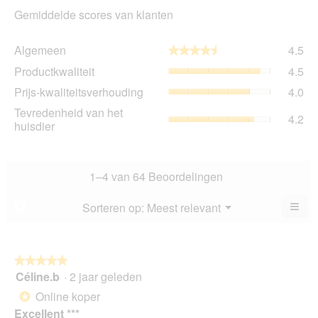
Gemiddelde scores van klanten
Al
Algemeen
4.5
★★★★★
★★★★★
gem
Pro
Productkwaliteit
4.5
sco
gem
is
Prij
Prijs-kwaliteitsverhouding
4.0
sco
4.5
kwa
is
Tev
Tevredenheid van het
va
gem
4.2
4.5
va
huisdier
5.
sco
va
het
is
5.
hui
4
gem
va
sco
1–4 van 64 Beoordelingen
5.
is
4.2
≡
Menu
Sorteren op:
Meest relevant
?
▼
va
Als
5.
u
op
de
volg
★★★★★
★★★★★
kno
Céline.b
·
2 jaar geleden
5
klikt,
van
word
Online koper
*
de
5
onde
Excellent ***
sterren.