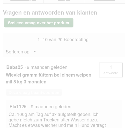
van
antwoorden
ant
ROYAL
Vragen en antwoorden van klanten
CANIN
Veterinary
Hypoallergenic
Stel een vraag over het product
Mousse
12x400
g
1–10 van 20 Beoordeling
Menu
Sorteren op:
▼
Babs25
·
9 maanden geleden
1
antwoord
Wieviel gramm füttern bei einem welpen
mit 5 kg 3 monaten
Deze vraag beantwoorden
Ela1125
·
9 maanden geleden
Ca. 100g am Tag auf 3x aufgeteilt geben. Ich
gebe gleich zum Trockenfutter Wasser dazu.
Macht es etwas weicher und mein Hund verträgt