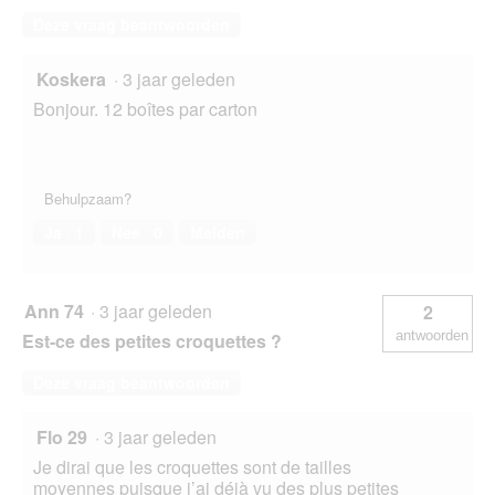
Deze vraag beantwoorden
Koskera
·
3 jaar geleden
Bonjour. 12 boîtes par carton
Behulpzaam?
Ja ·
1
Nee ·
0
Melden
Ann 74
·
3 jaar geleden
2
antwoorden
Est-ce des petites croquettes ?
Deze vraag beantwoorden
Flo 29
·
3 jaar geleden
Je dirai que les croquettes sont de tailles
moyennes puisque j’ai déjà vu des plus petites