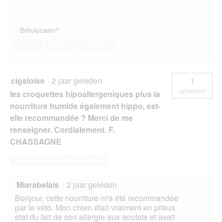
Behulpzaam?
Ja ·
0
Nee ·
0
Melden
cigaloise
·
2 jaar geleden
1
antwoord
les croquettes hipoallergeniques plus la
nourriture humide également hippo, est-
elle recommandée ? Merci de me
renseigner. Cordialement. F.
CHASSAGNE
Deze vraag beantwoorden
Miarabelais
·
2 jaar geleden
Bonjour, cette nourriture m'a été recommandée
par le véto. Mon chien était vraiment en piteux
état du fait de son allergie aux aoutats et avait