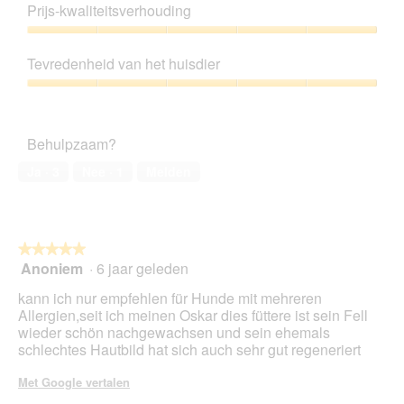
5
Prijs-kwaliteitsverhouding
e
t
van
l
d
5
Prijs-
i
e
kwaliteitsverhouding,
n
z
Tevredenheid van het huisdier
5
g
e
van
Tevredenheid
f
a
5
van
o
c
het
t
t
Behulpzaam?
huisdier,
o
i
5
1
e
Ja ·
3
Nee ·
1
Melden
van
.
o
5
p
e
n
★★★★★
★★★★★
t
Anoniem
·
6 jaar geleden
u
5
e
van
kann ich nur empfehlen für Hunde mit mehreren
e
5
Allergien,seit ich meinen Oskar dies füttere ist sein Fell
n
sterren.
wieder schön nachgewachsen und sein ehemals
m
schlechtes Hautbild hat sich auch sehr gut regeneriert
o
d
Met Google vertalen
a