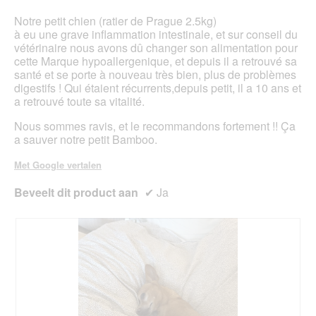
inho
bijg
Notre petit chien (ratier de Prague 2.5kg)
à eu une grave inflammation intestinale, et sur conseil du
vétérinaire nous avons dû changer son alimentation pour
cette Marque hypoallergenique, et depuis il a retrouvé sa
santé et se porte à nouveau très bien, plus de problèmes
digestifs ! Qui étaient récurrents,depuis petit, il a 10 ans et
a retrouvé toute sa vitalité.
Nous sommes ravis, et le recommandons fortement !! Ça
a sauver notre petit Bamboo.
Met Google vertalen
Beveelt dit product aan
✔
Ja