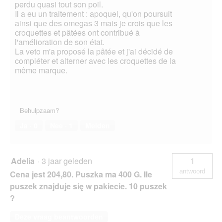
perdu quasi tout son poil.
Il a eu un traitement : apoquel, qu'on poursuit
ainsi que des omegas 3 mais je crois que les
croquettes et pâtées ont contribué à
l'amélioration de son état.
La veto m'a proposé la pâtée et j'ai décidé de
compléter et alterner avec les croquettes de la
même marque.
Behulpzaam?
Ja ·
0
Nee ·
1
Melden
Adelia
·
3 jaar geleden
1
antwoord
Cena jest 204,80. Puszka ma 400 G. Ile
puszek znajduje się w pakiecie. 10 puszek
?
Deze vraag beantwoorden