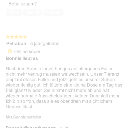
Behulpzaam?
l
huisdier,
o
i
d
5
4
e
Ja ·
0
Nee ·
0
Melden
i
van
.
o
a
5
p
l
e
o
n
o
★★★★★
★★★★★
t
g
Petrabon
·
5 jaar geleden
u
5
v
e
van
Online koper
*
e
e
5
Bonnie liebt es
n
n
sterren.
s
m
Nachdem Bonnie ihr vorheriges antiallergenes Futter
t
o
nicht mehr vertrug mussten wir wechseln. Unser Tierarzt
e
d
empfahl dieses Futter und jetzt geht es unserer Süßen
r
a
wieder richtig gut. Ich füttere eine kleine Dose am Tag das
.
a
Fell glänzt wieder. Sie nimmt nicht mehr ab und hat
l
wieder normale Ausscheidungen, keinen Durchfall mehr.
d
Ich bin so froh, dass sie es obendrein mit sichtlichem
i
Genuss frisst.
a
l
Met Google vertalen
o
o
Beveelt dit product aan
✔
Ja