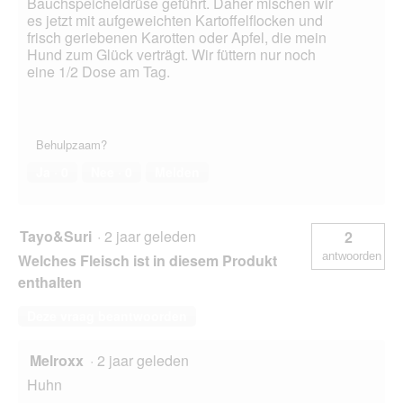
Bauchspeicheldrüse geführt. Daher mischen wir
es jetzt mit aufgeweichten Kartoffelflocken und
frisch geriebenen Karotten oder Apfel, die mein
Hund zum Glück verträgt. Wir füttern nur noch
eine 1/2 Dose am Tag.
Behulpzaam?
Ja ·
0
Nee ·
0
Melden
Tayo&Suri
·
2 jaar geleden
2
antwoorden
Welches Fleisch ist in diesem Produkt
enthalten
Deze vraag beantwoorden
Melroxx
·
2 jaar geleden
Huhn