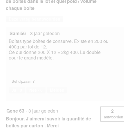
de boites dans le lot et quel poid / volume
chaque boite
Deze vraag beantwoorden
Sami56
·
3 jaar geleden
Boîtes type boîtes de conserve. Existe en 200 ou
400g par lot de 12.
Ce qui donne 200 X 12 = 2kg 400. Le double
pour le grand modèle.
Behulpzaam?
Ja ·
0
Nee ·
0
Melden
Gene 63
·
3 jaar geleden
2
antwoorden
Bonjour. J'aimerai savoir la quantité de
boîtes par carton . Merci