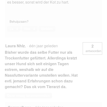
es besser, sonst wird der Kot zu hart.
Behulpzaam?
Ja ·
0
Nee ·
0
Melden
Laura Nhlz.
·
één jaar geleden
2
antwoorden
Bisher wurde das selbe Futter nur als
Trockenfutter gefüttert. Allerdings kratzt
unser Hund sich seit einigen Tagen
extrem, weshalb wir auf die
Nassfuttervariante umstellen wollen. Hat
evtl. jemand Erfahrungen schon dazu
gemacht? Das ok vom Tierarzt da.
Deze vraag beantwoorden