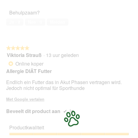
a
l
Behulpzaam?
d
i
Ja ·
8
Nee ·
0
Melden
a
l
o
o
g
★★★★★
★★★★★
v
Viktoria Strauß
·
13 uur geleden
5
e
van
Online koper
*
n
5
s
Allergie DIÄT Futter
sterren.
t
Endlich ein Futter das in Akut Phasen vertragen wird.
e
Jedoch nicht optimal für Sporthunde
r
.
Met Google vertalen
Beveelt dit product aan
✔
Ja
Productkwaliteit