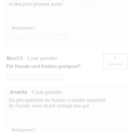
et des plus grosses aussi.
Behulpzaam?
Ja ·
0
Nee ·
0
Melden
Moni13
·
3 jaar geleden
1
antwoord
Für Hunde und Katzen geeignet?
Deze vraag beantwoorden
Anahita
·
3 jaar geleden
Es gibt spezielle für Katzen u wieder spezielle
für Hunde, mein Hund vertragt das gut.
Behulpzaam?