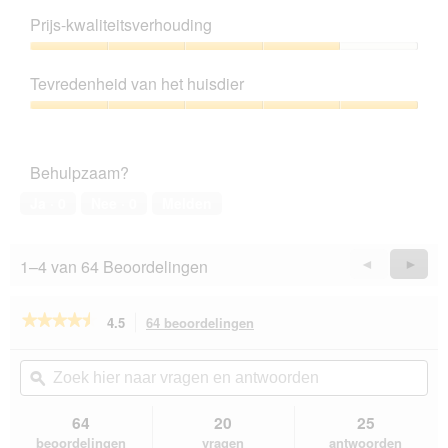
Productkwaliteit,
5
Prijs-kwaliteitsverhouding
van
5
Prijs-
kwaliteitsverhouding,
Tevredenheid van het huisdier
4
van
Tevredenheid
5
van
het
Behulpzaam?
huisdier,
5
Ja ·
0
Nee ·
0
Melden
van
5
1–4 van 64 Beoordelingen
Vorige
◄
Volge
►
Reviews
Revie
★★★★★
★★★★★
4.5
64 beoordelingen
Met
deze
4.5
van
actie
Zoek
Zo
de
navigeert
hier
ϙ
hie
5
u
naar
naa
sterren.
naar
vragen
vra
64
20
25
Beoordelingen
beoordelingen.
en
en
lezen
beoordelingen
vragen
antwoorden