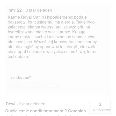
bm122
·
3 jaar geleden
Karmę Royal Canin Hypoallergenic podaję
bokserowi francuskiemu, ma alergię. Takie było
zalecenie lekarza weterynarii, ze względu na
hydrolizowane białko w tej karmie. Kupuję
karmę mokrą i suchą i mieszam bo samej suchej
nie chce jeść. Wcześniej kupowałam inne karmy
ale nie mogliśmy opanować tej alergii , strasznie
się drapał i ocierał o wszystko co możliwe, teraz
jest dobrze.
Behulpzaam?
Ja ·
0
Nee ·
0
Melden
Dewi
·
3 jaar geleden
2
antwoorden
Quelle est le conditionnement ? Combien