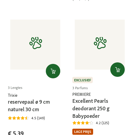
EXCLUSIEF
3 Lengtes
3 Parfums
PREMIERE
Trixie
Excellent Pearls
reservepaal ø 9 cm
deodorant 250 g
naturel 30 cm
Babypoeder
4.5 (149)
4.2 (125)
LAGE PRIJS
€ 5,39