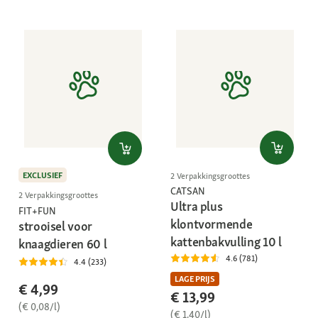
EXCLUSIEF
2 Verpakkingsgroottes
CATSAN
2 Verpakkingsgroottes
Ultra plus
FIT+FUN
klontvormende
strooisel voor
kattenbakvulling 10 l
knaagdieren 60 l
4.6 (781)
4.4 (233)
LAGE PRIJS
€ 4,99
€ 13,99
(€ 0,08/l)
(€ 1,40/l)