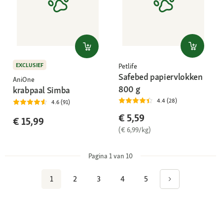
EXCLUSIEF
Petlife
Safebed papiervlokken
AniOne
800 g
krabpaal Simba
4.4 (28)
4.6 (91)
€ 5,59
€ 15,99
(€ 6,99/kg)
Pagina 1 van 10
1
2
3
4
5