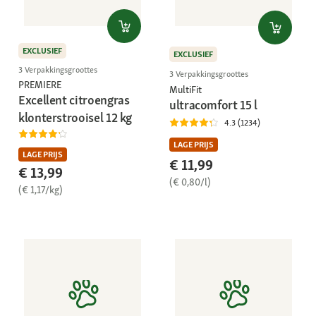
EXCLUSIEF
EXCLUSIEF
3 Verpakkingsgroottes
3 Verpakkingsgroottes
PREMIERE
MultiFit
Excellent citroengras
ultracomfort 15 l
klonterstrooisel 12 kg
4.3 (1234)
LAGE PRIJS
LAGE PRIJS
€ 11,99
€ 13,99
(€ 0,80/l)
(€ 1,17/kg)