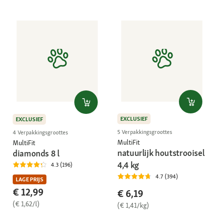
EXCLUSIEF
EXCLUSIEF
5 Verpakkingsgroottes
4 Verpakkingsgroottes
MultiFit
MultiFit
natuurlijk houtstrooisel
diamonds 8 l
4,4 kg
4.3 (196)
4.7 (394)
LAGE PRIJS
€ 12,99
€ 6,19
(€ 1,62/l)
(€ 1,41/kg)