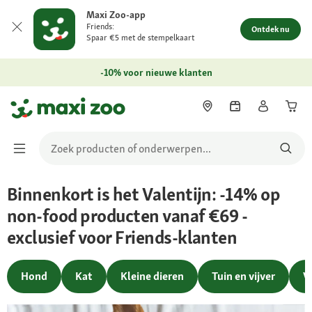
Maxi Zoo-app
Friends:
Ontdek nu
Spaar €5 met de stempelkaart
-10% voor nieuwe klanten
Binnenkort is het Valentijn: -14% op
non-food producten vanaf €69 -
exclusief voor Friends-klanten
Hond
Kat
Kleine dieren
Tuin en vijver
V