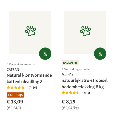
EXCLUSIEF
3 Verpakkingsgroottes
CATSAN
4 Verpakkingsgroottes
Natural klontvormende
MultiFit
natuurlijk stro-strooisel
kattenbakvulling 8 l
bodembedekking 8 kg
4.7 (668)
4.6 (254)
LAGE PRIJS
€ 13,09
€ 8,29
(€ 1,64/l)
(€ 1,04/kg)