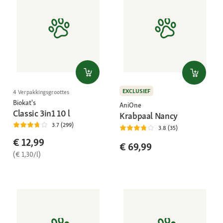
EXCLUSIEF
4 Verpakkingsgroottes
Biokat's
AniOne
Classic 3in1 10 l
Krabpaal Nancy
3.7 (299)
3.8 (35)
€ 12,99
€ 69,99
(€ 1,30/l)