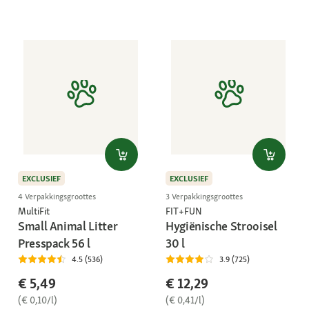
EXCLUSIEF
EXCLUSIEF
4 Verpakkingsgroottes
3 Verpakkingsgroottes
MultiFit
FIT+FUN
Small Animal Litter
Hygiënische Strooisel
Presspack 56 l
30 l
4.5 (536)
3.9 (725)
€ 5,49
€ 12,29
(€ 0,10/l)
(€ 0,41/l)