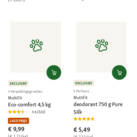
EXCLUSIEF
EXCLUSIEF
5 Parfums
3 Verpakkingsgroottes
MultiFit
MultiFit
deodorant 750 g Pure
Eco-comfort 4,5 kg
Silk
3.6 (322)
LAGE PRIJS
€ 9,99
€ 5,49
(€ 2,22/kg)
(€ 7,32/kg)