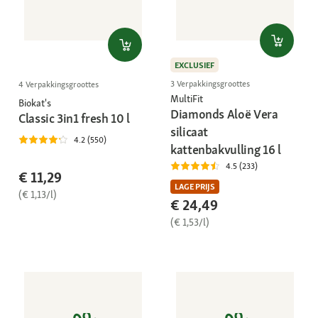
EXCLUSIEF
3 Verpakkingsgroottes
4 Verpakkingsgroottes
MultiFit
Biokat's
Diamonds Aloë Vera
Classic 3in1 fresh 10 l
silicaat
4.2 (550)
kattenbakvulling 16 l
4.5 (233)
€ 11,29
LAGE PRIJS
(€ 1,13/l)
€ 24,49
(€ 1,53/l)