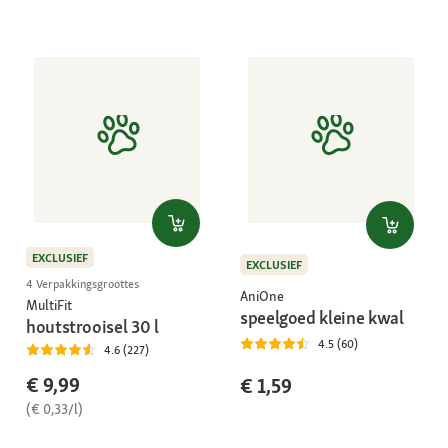
EXCLUSIEF
EXCLUSIEF
4 Verpakkingsgroottes
AniOne
MultiFit
speelgoed kleine kwal
houtstrooisel 30 l
4.5 (60)
4.6 (227)
€ 9,99
€ 1,59
(€ 0,33/l)