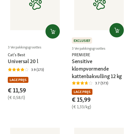
EXCLUSIEF
3 Verpakkingsgroottes
3 Verpakkingsgroottes
PREMIERE
Cat's Best
Sensitive
Universal 20 l
klompvormende
3.9 (173)
kattenbakvulling 12 kg
LAGE PRIJS
3.7 (573)
€ 11,59
LAGE PRIJS
(€ 0,58/l)
€ 15,99
(€ 1,33/kg)