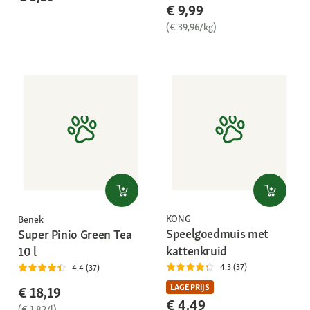
€ 9,99
(€ 39,96/kg)
KONG
Benek
Speelgoedmuis met
Super Pinio Green Tea
kattenkruid
10 l
4.3 (37)
4.4 (37)
LAGE PRIJS
€ 18,19
€ 4,49
(€ 1,82/l)