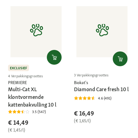
EXCLUSIEF
3 Verpakkingsgroottes
4 Verpakkingsgroottes
PREMIERE
Biokat's
Multi-Cat XL
Diamond Care fresh 10 l
klontvormende
4.6 (491)
kattenbakvulling 10 l
€ 16,49
3.5 (547)
(€ 1,65/l)
€ 14,49
(€ 1,45/l)