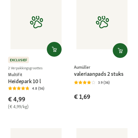
EXCLUSIEF
Aumüller
2 Verpakkingsgroottes
valeriaanpads 2 stuks
MultiFit
Heidepark 10 l
3.9 (36)
4.8 (56)
€ 1,69
€ 4,99
(€ 4,99/kg)