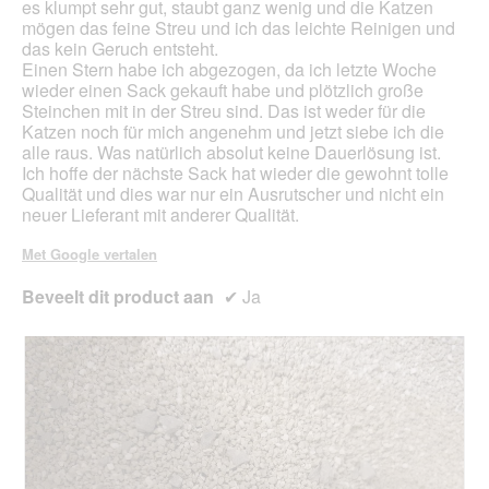
es klumpt sehr gut, staubt ganz wenig und die Katzen
e
d
mögen das feine Streu und ich das leichte Reinigen und
r
a
das kein Geruch entsteht.
.
a
Einen Stern habe ich abgezogen, da ich letzte Woche
l
wieder einen Sack gekauft habe und plötzlich große
d
Steinchen mit in der Streu sind. Das ist weder für die
i
Katzen noch für mich angenehm und jetzt siebe ich die
a
alle raus. Was natürlich absolut keine Dauerlösung ist.
l
Ich hoffe der nächste Sack hat wieder die gewohnt tolle
o
Qualität und dies war nur ein Ausrutscher und nicht ein
o
neuer Lieferant mit anderer Qualität.
g
v
Met Google vertalen
e
n
Beveelt dit product aan
✔
Ja
s
t
e
r
.