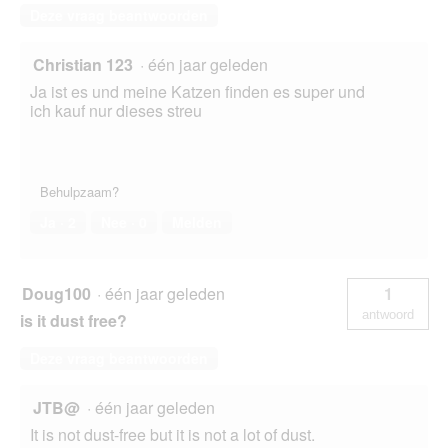
Deze vraag beantwoorden
Christian 123
·
één jaar geleden
Ja ist es und meine Katzen finden es super und
ich kauf nur dieses streu
Behulpzaam?
Ja ·
2
Nee ·
0
Melden
Doug100
·
één jaar geleden
1
antwoord
is it dust free?
Deze vraag beantwoorden
JTB@
·
één jaar geleden
It is not dust-free but it is not a lot of dust.