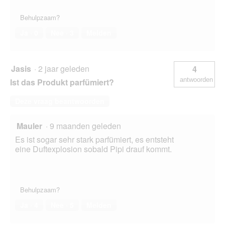
Behulpzaam?
Ja ·
0
Nee ·
3
Melden
Jasis
·
2 jaar geleden
4
antwoorden
Ist das Produkt parfümiert?
Deze vraag beantwoorden
Mauler
·
9 maanden geleden
Es ist sogar sehr stark parfümiert, es entsteht
eine Duftexplosion sobald Pipi drauf kommt.
Behulpzaam?
Ja ·
4
Nee ·
5
Melden