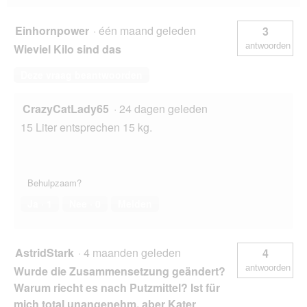
c
e
h
n
Einhornpower
·
één maand geleden
3
t
s
antwoorden
Wieviel Kilo sind das
t
t
o
e
Deze vraag beantwoorden
l
r
l
.
CrazyCatLady65
·
24 dagen geleden
15 Liter entsprechen 15 kg.
Behulpzaam?
Ja ·
1
Nee ·
0
Melden
AstridStark
·
4 maanden geleden
4
antwoorden
Wurde die Zusammensetzung geändert?
Warum riecht es nach Putzmittel? Ist für
mich total unangenehm, aber Kater