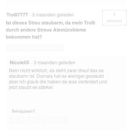
Trolli7777
·
3 maanden geleden
1
antwoord
Ist dieses Streu staubarm, da mein Trolli
durch andere Streus Atemürobleme
bekommen hat?
Deze vraag beantwoorden
Nicole05
·
3 maanden geleden
Nein nicht wirklich, es steht zwar drauf das es
staubarm ist. Damals hat es weniger gestaubt
aber ich glaub die haben da was verändert und
jetzt staubt es stärker.
Behulpzaam?
Ja ·
0
Nee ·
0
Melden