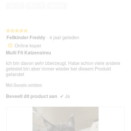
d
5
3
e
Ja ·
57
Nee ·
5
Melden
i
van
.
o
a
5
p
l
e
o
n
o
★★★★★
★★★★★
t
g
Fellkinder Freddy
·
4 jaar geleden
u
5
v
e
van
Online koper
*
e
e
5
Multi Fit Katzenstreu
n
n
sterren.
s
m
Ich bin davon sehr überzeugt. Habe schon viele andere
t
o
getestet bin aber immer wieder bei diesem Produkt
e
d
gelandet
r
a
.
a
Met Google vertalen
l
d
Beveelt dit product aan
✔
Ja
i
a
l
o
o
g