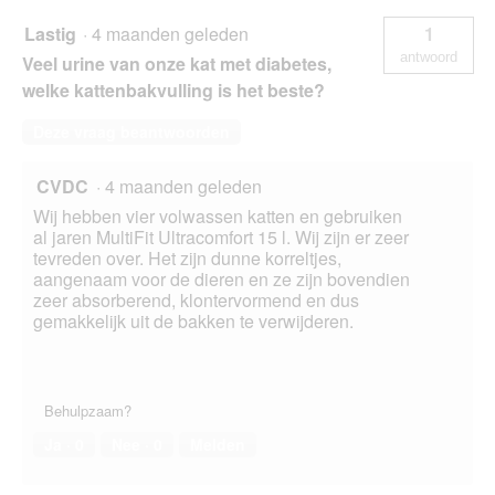
Lastig
·
4 maanden geleden
1
antwoord
Veel urine van onze kat met diabetes,
welke kattenbakvulling is het beste?
Deze vraag beantwoorden
CVDC
·
4 maanden geleden
Wij hebben vier volwassen katten en gebruiken
al jaren MultiFit Ultracomfort 15 l. Wij zijn er zeer
tevreden over. Het zijn dunne korreltjes,
aangenaam voor de dieren en ze zijn bovendien
zeer absorberend, klontervormend en dus
gemakkelijk uit de bakken te verwijderen.
Behulpzaam?
Ja ·
0
Nee ·
0
Melden