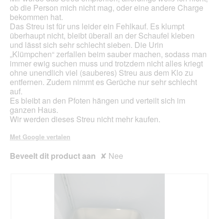
bijg
ob die Person mich nicht mag, oder eine andere Charge
bekommen hat.
Das Streu ist für uns leider ein Fehlkauf. Es klumpt
überhaupt nicht, bleibt überall an der Schaufel kleben
und lässt sich sehr schlecht sieben. Die Urin
„Klümpchen“ zerfallen beim sauber machen, sodass man
immer ewig suchen muss und trotzdem nicht alles kriegt
ohne unendlich viel (sauberes) Streu aus dem Klo zu
entfernen. Zudem nimmt es Gerüche nur sehr schlecht
auf.
Es bleibt an den Pfoten hängen und verteilt sich im
ganzen Haus.
Wir werden dieses Streu nicht mehr kaufen.
Met Google vertalen
Beveelt dit product aan
✘
Nee