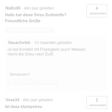
NaKo90
·
één jaar geleden
4
antwoorden
Hallo hat diese Streu Duftstoffe?
Freundliche Grüße
Deze vraag beantwoorden
flauschvieh
·
10 maanden geleden
Ja bei Kontakt mit Flüssigkeit (auch Wasser)
riecht die Streu nach Duft!
Behulpzaam?
Ja ·
4
Nee ·
1
Melden
Voss34
·
één jaar geleden
2
antwoorden
Ist dass klumpstreu