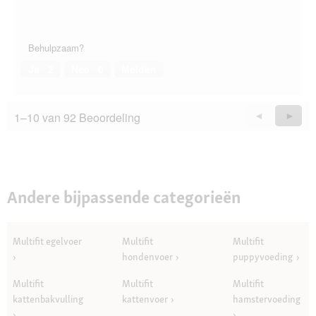
Behulpzaam?
Ja ·
2
Nee ·
0
Melden
1–10 van 92 Beoordeling
Vorige
◄
Volge
►
Questions
Quest
Andere bijpassende categorieën
Multifit egelvoer
Multifit
Multifit
hondenvoer
puppyvoeding
Multifit
Multifit
Multifit
kattenbakvulling
kattenvoer
hamstervoeding