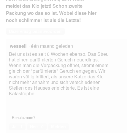
meidet das Klo jetzt! Schon zweite
Packung wo das so ist. Wobei diese hier
noch schlimmer ist als die Letzte!
Deze vraag beantwoorden
wesseli
·
één maand geleden
Bei uns ist es seit 6 Wochen ebenso. Das Streu
hat einen parfümierten Geruch neuerdings.
Wenn man die Verpackung öffnet, strömt einem
gleich der "parfümierte" Geruch entgegen. Wir
waren völlig irritiert, als unsere Katze das Klo
nicht mehr annahm und sich verschiedenen
Stellen des Hauses erleichterte. Es ist eine
Katastrophe.
Behulpzaam?
Ja ·
1
Nee ·
0
Melden