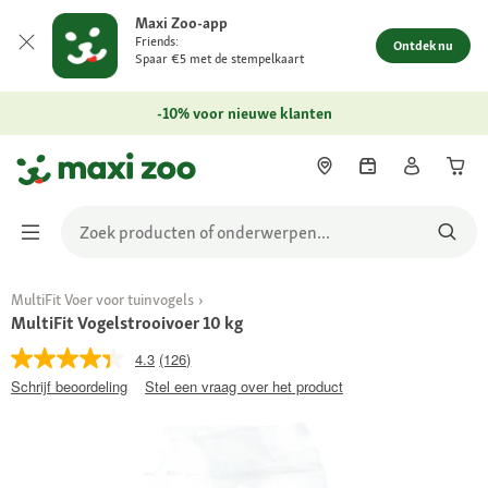
Maxi Zoo-app
Friends:
Ontdek nu
Spaar €5 met de stempelkaart
-10% voor nieuwe klanten
MultiFit Voer voor tuinvogels
MultiFit Vogelstrooivoer 10 kg
4.3
(126)
Schrijf beoordeling
Stel een vraag over het product