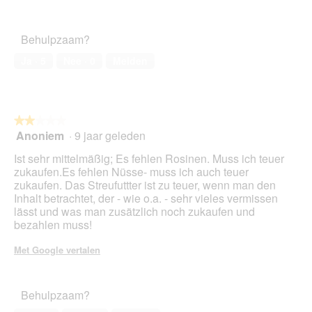
Behulpzaam?
Ja ·
5
Nee ·
0
Melden
★★★★★
★★★★★
Anoniem
·
9 jaar geleden
2
van
Ist sehr mittelmäßig; Es fehlen Rosinen. Muss ich teuer
5
zukaufen.Es fehlen Nüsse- muss ich auch teuer
sterren.
zukaufen. Das Streufuttter ist zu teuer, wenn man den
Inhalt betrachtet, der - wie o.a. - sehr vieles vermissen
lässt und was man zusätzlich noch zukaufen und
bezahlen muss!
Met Google vertalen
Behulpzaam?