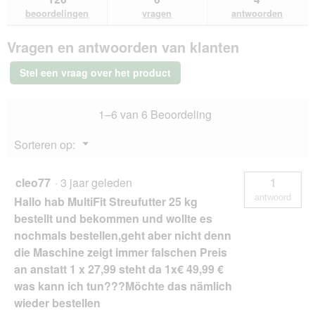
beoordelingen.
en
en
lezen
beoordelingen
vragen
antwoorden
van
antwoorden
ant
MultiFit
Vragen en antwoorden van klanten
Vogelstrooivoer
10
kg
Stel een vraag over het product
1–6 van 6 Beoordeling
Menu
Sorteren op:
▼
cleo77
·
3 jaar geleden
1
antwoord
Hallo hab MultiFit Streufutter 25 kg
bestellt und bekommen und wollte es
nochmals bestellen,geht aber nicht denn
die Maschine zeigt immer falschen Preis
an anstatt 1 x 27,99 steht da 1x€ 49,99 €
was kann ich tun???Möchte das nämlich
wieder bestellen