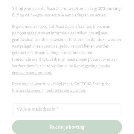
Schrijf je in voor de Maxi Zoo-newsletter en krijg
10% korting
.
Blijf op de hoogte van actuele aanbiedingen en acties.
Ik ga ermee akkoord dat Maxi Zoo en haar partners mijn
persoonsgegevens en informatie gebruiken om mij een
geïndividualiseerde nieuwsbrief te sturen en dat deze worden
vastgelegd in een centraal gebruikersprofiel en worden
gebruikt om de aanbiedingen te optimaliseren
(personaliseren) totdat ik mijn toestemming daarvoor intrek.
Verdere details zijn te vinden in de
Kennisgeving inzake
gegevensbescherming.
Deze pagina wordt beveiligd met reCAPTCHA Enterprise.
Privacystatement
-
Gebruiksvoorwaarden
Vul je e-mailadres in
*
Pak nu je korting