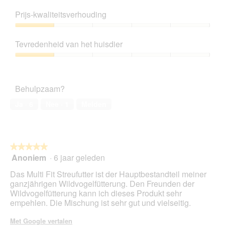
Productkwaliteit,
2
Prijs-kwaliteitsverhouding
van
5
Prijs-
kwaliteitsverhouding,
Tevredenheid van het huisdier
1
van
Tevredenheid
5
van
het
Behulpzaam?
huisdier,
1
Ja ·
6
Nee ·
1
Melden
van
5
★★★★★
★★★★★
Anoniem
·
6 jaar geleden
5
van
Das Multi Fit Streufutter ist der Hauptbestandteil meiner
5
ganzjährigen Wildvogelfütterung. Den Freunden der
sterren.
Wildvogelfütterung kann ich dieses Produkt sehr
empehlen. Die Mischung ist sehr gut und vielseitig.
Met Google vertalen