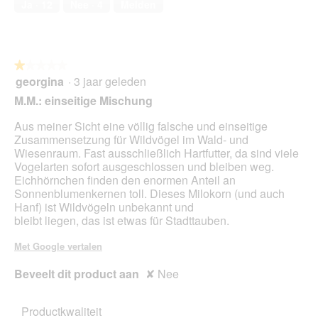
Ja ·
12
Nee ·
4
Melden
★★★★★
★★★★★
georgina
·
3 jaar geleden
1
van
M.M.: einseitige Mischung
5
sterren.
Aus meiner Sicht eine völlig falsche und einseitige
Zusammensetzung für Wildvögel im Wald- und
Wiesenraum. Fast ausschließlich Hartfutter, da sind viele
Vogelarten sofort ausgeschlossen und bleiben weg.
Eichhörnchen finden den enormen Anteil an
Sonnenblumenkernen toll. Dieses Milokorn (und auch
Hanf) ist Wildvögeln unbekannt und
bleibt liegen, das ist etwas für Stadttauben.
Met Google vertalen
Beveelt dit product aan
✘
Nee
Productkwaliteit