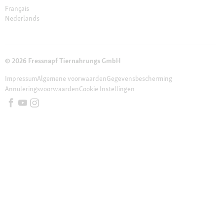
Français
Nederlands
© 2026 Fressnapf Tiernahrungs GmbH
Impressum
Algemene voorwaarden
Gegevensbescherming
Annuleringsvoorwaarden
Cookie Instellingen