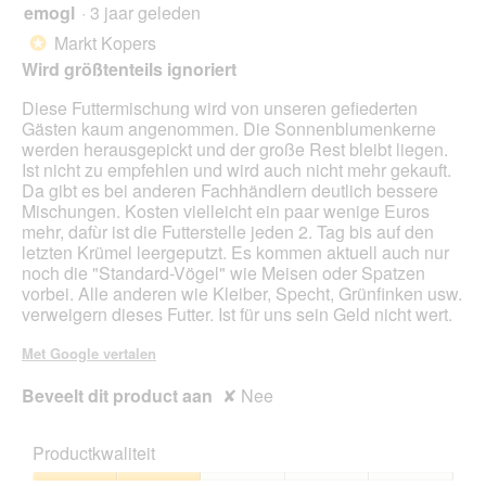
kno
emogl
·
3 jaar geleden
1
klikt,
van
word
Markt Kopers
*
de
5
onde
Wird größtenteils ignoriert
sterren.
inho
bijg
Diese Futtermischung wird von unseren gefiederten
Gästen kaum angenommen. Die Sonnenblumenkerne
werden herausgepickt und der große Rest bleibt liegen.
Ist nicht zu empfehlen und wird auch nicht mehr gekauft.
Da gibt es bei anderen Fachhändlern deutlich bessere
Mischungen. Kosten vielleicht ein paar wenige Euros
mehr, dafùr ist die Futterstelle jeden 2. Tag bis auf den
letzten Krümel leergeputzt. Es kommen aktuell auch nur
noch die "Standard-Vögel" wie Meisen oder Spatzen
vorbei. Alle anderen wie Kleiber, Specht, Grünfinken usw.
verweigern dieses Futter. Ist für uns sein Geld nicht wert.
Met Google vertalen
Beveelt dit product aan
✘
Nee
Productkwaliteit