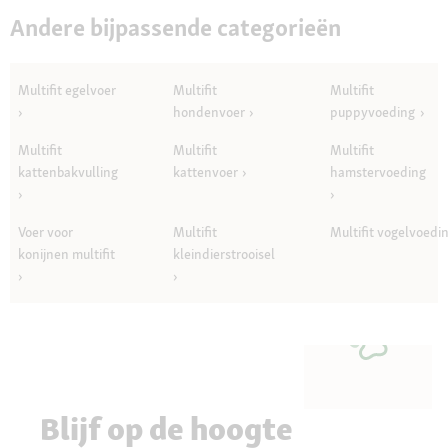
Andere bijpassende categorieën
Multifit egelvoer
Multifit
Multifit
hondenvoer
puppyvoeding
Multifit
Multifit
Multifit
kattenbakvulling
kattenvoer
hamstervoeding
Voer voor
Multifit
Multifit vogelvoedi
konijnen multifit
kleindierstrooisel
Blijf op de hoogte