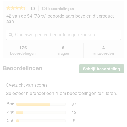
★★★★★
★★★★★
4.3
126 beoordelingen
Met
deze
4.3
42 van de 54 (78 %) beoordelaars bevelen dit product
van
actie
aan
de
navigeert
5
u
Onderwerpen
On
sterren.
naar
en
ϙ
en
Beoordelingen
beoordelingen.
beoordelingen
beo
lezen
van
zoeken
zo
126
6
4
MultiFit
beoordelingen
vragen
antwoorden
Vogelstrooivoer
10
kg
Beoordelingen
Schrijf beoordeling
.
Me
dez
Overzicht van scores
act
ope
Selecteer hieronder een rij om beoordelingen te filteren.
u
ee
5
sterren
87
87 beoordelingen met 5 s
Selecteer om beoordelinge
★
mo
4
sterren
18
dia
18 beoordelingen met 4 s
Selecteer om beoordelinge
★
3
sterren
6
6 beoordelingen met 3 ste
Selecteer om beoordelingen
★