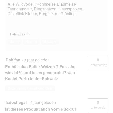
Alle Wildvögel : Kohlmeise,Blaumeise
Tannenmeise, Ringspatzen, Hausspatzen,
Distelfink,Kleber, Bergfinken, Grünling.
Behulpzaam?
Ja ·
1
Nee ·
0
Melden
Dahlfan
·
3 jaar geleden
0
antwoorden
Enthällt das Futter Weizen ? Falls Ja,
wieviel % und ist es geschrotet? was
Kostet Porto in der Schweiz
Deze vraag beantwoorden
Isdochegal
·
4 jaar geleden
0
antwoorden
Ist dieses Produkt auch vom Rückruf