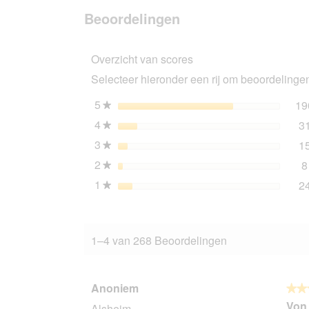
beoordeli
van
Beoordelingen
PREMIERE
zachte
droogvoeding
Overzicht van scores
voor
volwassen
Selecteer hieronder een rij om beoordelingen 
honden
eend
3x4
5
sterren
19
★
kg
4
sterren
3
★
3
sterren
1
★
2
sterren
8
★
1
sterren
2
★
1–4 van 268 Beoordelingen
Anoniem
★★
★★
5
Von 
Alsheim