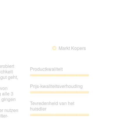
Markt Kopers
*
robiert
Productkwaliteit
ichkeit
gut geht,
Productkwaliteit,
5
Prijs-kwaliteitsverhouding
 von
van
 alle 3
5
Prijs-
e gingen
kwaliteitsverhouding,
Tevredenheid van het
5
huisdier
er nutzen
van
ter-
5
Tevredenheid
van
het