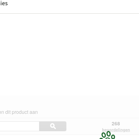
ies
n dit product aan
Onderwerpen
268
ϙ
en
Zoeken
beoordelingen
beoordelingen
zoeken