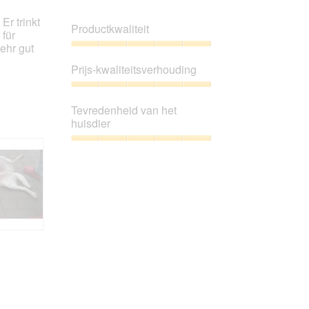
klikt,
wordt
r trinkt
de
Productkwaliteit
onderstaande
 für
inhoud
ehr gut
bijgewerkt
Productkwaliteit,
5
Prijs-kwaliteitsverhouding
van
5
Prijs-
kwaliteitsverhouding,
Tevredenheid van het
5
huisdier
van
5
Tevredenheid
van
het
huisdier,
5
van
5