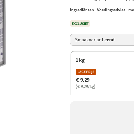
Ingrediënten
Voedingsadvies
me
EXCLUSIEF
Smaakvariant
eend
1 kg
LAGE PRIJS
€ 9,29
(€ 9,29/kg)