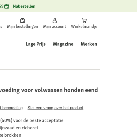
69
Nabestellen
ls
Mijn bestellingen
Mijn account
Winkelmandje
Lage Prijs
Magazine
Merken
oeding voor volwassen honden eend
jf beoordeling
Stel een vraag over het product
 (60%) voor de beste acceptatie
ijnzaad en cichorei
ige brokken