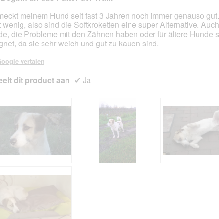
eckt meinem Hund seit fast 3 Jahren noch immer genauso gut. E
t wenig, also sind die Softkroketten eine super Alternative. Auch
en.
e, die Probleme mit den Zähnen haben oder für ältere Hunde s
gnet, da sie sehr weich und gut zu kauen sind.
oogle vertalen
elt dit product aan
✔
Ja
B
F
M
F
e
o
i
o
i
t
r
t
m
o
g
o
S
M
e
M
p
e
h
e