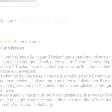
a
t
t
t
z
d
s
d
i
e
s
e
e
z
o
z
ulpzaam?
Ja ·
8
Nee ·
1
Melden
r
e
g
e
g
a
u
a
a
c
t
c
n
t
!
t
g
i
i
·
5 jaar geleden
★★★
★★★
e
e
Hund liebt es
o
o
p
p
 Hund hat lange Zeit kaum Trockenfutter angerührt und was er p
e
e
 hat er nicht vertragen. (Nach einer starken Futtermittelunverträgl
en.
n
n
en er mit Trockenfutter zu verknüpfen, dass es ihm danach nicht 
t
t
 hat er es verweigert)
u
u
 Bekannte hat uns diese Sorte dann empfohlen und Benno war
e
e
ng an begeistert. Und vertragen hat er es natürlich auch. Er mag
e
e
en sehr gerne und die Anzeichen der Unverträglichkeit / Allergi
n
n
ell weg.
m
m
lerweile sind wir zwar aufs barfen umgestiegen, aber dieses Futt
o
o
immer noch gerne als Leckerlies (die meisten anderen Trockenfut
d
d
en rührt er bis heute nicht an).
a
a
a
a