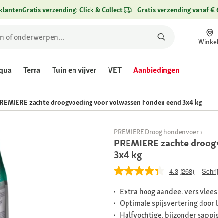
klanten
Gratis verzending: Click & Collect
Gratis verzending vanaf € 
Winke
qua
Terra
Tuin en vijver
VET
Aanbiedingen
REMIERE zachte droogvoeding voor volwassen honden eend 3x4 kg
PREMIERE Droog hondenvoer
PREMIERE zachte droogv
3x4 kg
4.3
(268)
Schri
Extra hoog aandeel vers vlees
Optimale spijsvertering door l
Halfvochtige, bijzonder sapp