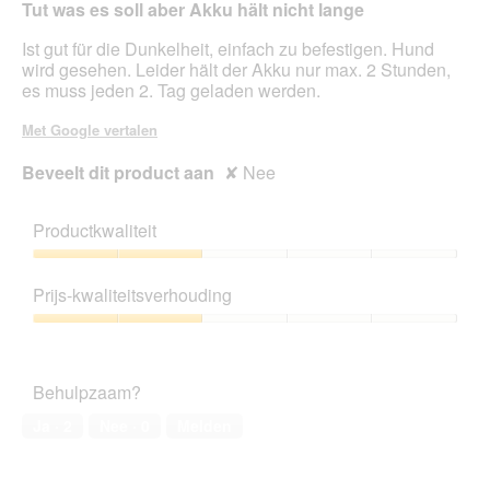
Tut was es soll aber Akku hält nicht lange
5
sterren.
Ist gut für die Dunkelheit, einfach zu befestigen. Hund
wird gesehen. Leider hält der Akku nur max. 2 Stunden,
es muss jeden 2. Tag geladen werden.
Met Google vertalen
Beveelt dit product aan
✘
Nee
Productkwaliteit
Productkwaliteit,
2
Prijs-kwaliteitsverhouding
van
5
Prijs-
kwaliteitsverhouding,
2
Behulpzaam?
van
5
Ja ·
2
Nee ·
0
Melden