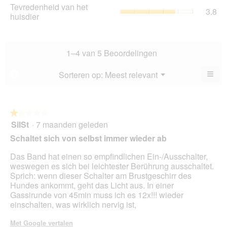
is
Tev
Tevredenheid van het
va
gem
3.8
3.2
va
huisdier
5.
sco
va
het
is
5.
hui
3.2
gem
va
sco
1–4 van 5 Beoordelingen
5.
is
3.8
≡
Menu
Sorteren op:
Meest relevant
?
▼
va
Als
5.
u
op
de
volg
★★★★★
★★★★★
kno
SilSt
·
7 maanden geleden
1
klikt,
van
word
Schaltet sich von selbst immer wieder ab
de
5
onde
sterren.
Das Band hat einen so empfindlichen Ein-/Ausschalter,
inho
bijg
weswegen es sich bei leichtester Berührung ausschaltet.
Sprich: wenn dieser Schalter am Brustgeschirr des
Hundes ankommt, geht das Licht aus. In einer
Gassirunde von 45min muss ich es 12x!!! wieder
einschalten, was wirklich nervig ist,
Met Google vertalen