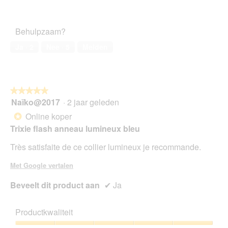
van
Tevredenheid
5
van
het
Behulpzaam?
huisdier,
4
Ja ·
2
Nee ·
5
Melden
van
5
★★★★★
★★★★★
Naïko@2017
·
2 jaar geleden
5
van
Online koper
*
5
Trixie flash anneau lumineux bleu
sterren.
Très satisfaite de ce collier lumineux je recommande.
Met Google vertalen
Beveelt dit product aan
✔
Ja
Productkwaliteit