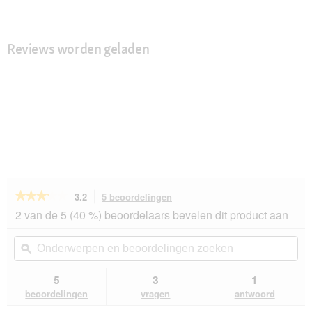
Reviews worden geladen
★★★★★
★★★★★
3.2
5 beoordelingen
Met
deze
3.2
2 van de 5 (40 %) beoordelaars bevelen dit product aan
van
actie
de
navigeert
Onderwerpen
On
5
u
en
ϙ
en
sterren.
naar
beoordelingen
beo
Beoordelingen
beoordelingen.
zoeken
zo
5
3
1
lezen
van
beoordelingen
vragen
antwoord
Trixie
Flitslichtring