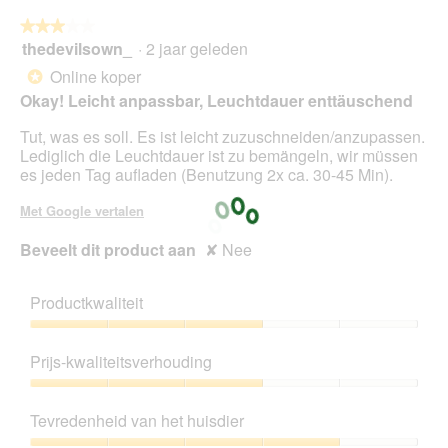
★★★★★
★★★★★
thedevilsown_
·
2 jaar geleden
3
van
Online koper
*
5
Okay! Leicht anpassbar, Leuchtdauer enttäuschend
sterren.
Tut, was es soll. Es ist leicht zuzuschneiden/anzupassen.
Lediglich die Leuchtdauer ist zu bemängeln, wir müssen
es jeden Tag aufladen (Benutzung 2x ca. 30-45 Min).
Met Google vertalen
Beveelt dit product aan
✘
Nee
Productkwaliteit
Productkwaliteit,
3
Prijs-kwaliteitsverhouding
van
5
Prijs-
kwaliteitsverhouding,
Tevredenheid van het huisdier
3