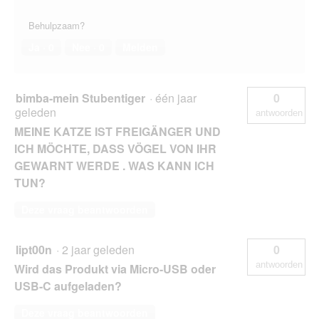
Behulpzaam?
Ja ·
0
Nee ·
0
Melden
bimba-mein Stubentiger
·
één jaar
0
geleden
antwoorden
MEINE KATZE IST FREIGÄNGER UND
ICH MÖCHTE, DASS VÖGEL VON IHR
GEWARNT WERDE . WAS KANN ICH
TUN?
Deze vraag beantwoorden
lipt00n
·
2 jaar geleden
0
antwoorden
Wird das Produkt via Micro-USB oder
USB-C aufgeladen?
Deze vraag beantwoorden