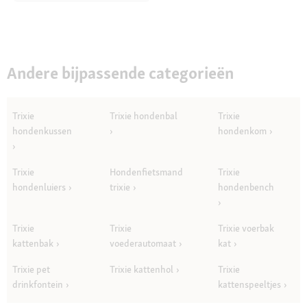
Andere bijpassende categorieën
Trixie
Trixie hondenbal
Trixie
hondenkussen
hondenkom
Trixie
Hondenfietsmand
Trixie
hondenluiers
trixie
hondenbench
Trixie
Trixie
Trixie voerbak
kattenbak
voederautomaat
kat
Trixie pet
Trixie kattenhol
Trixie
drinkfontein
kattenspeeltjes