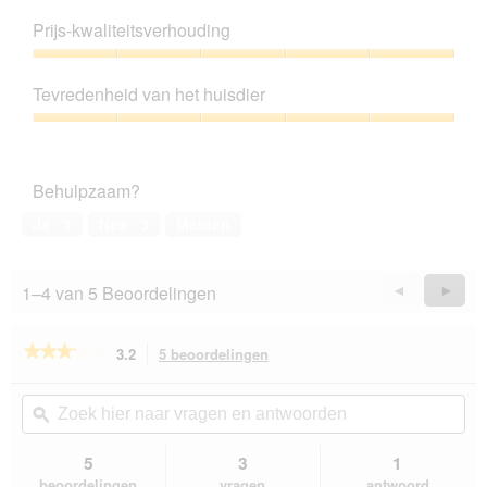
Productkwaliteit,
5
Prijs-kwaliteitsverhouding
van
5
Prijs-
kwaliteitsverhouding,
Tevredenheid van het huisdier
5
van
Tevredenheid
5
van
het
Behulpzaam?
huisdier,
5
Ja ·
1
Nee ·
3
Melden
van
5
1–4 van 5 Beoordelingen
Vorige
◄
Volge
►
Reviews
Revie
★★★★★
★★★★★
3.2
5 beoordelingen
Met
deze
3.2
van
actie
Zoek
Zo
de
navigeert
hier
ϙ
hie
5
u
naar
naa
sterren.
naar
vragen
vra
5
3
1
Beoordelingen
beoordelingen.
en
en
lezen
beoordelingen
vragen
antwoord