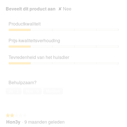
Beveelt dit product aan
✘
Nee
Productkwaliteit
Productkwaliteit,
1
Prijs-kwaliteitsverhouding
van
5
Prijs-
kwaliteitsverhouding,
Tevredenheid van het huisdier
1
van
Tevredenheid
5
van
het
Behulpzaam?
huisdier,
1
Ja ·
2
Nee ·
0
Melden
van
5
★★★★★
★★★★★
Hon3y
·
9 maanden geleden
2
van