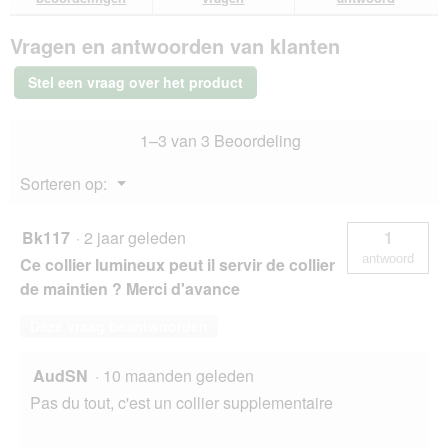
van
antwoorden
ant
Trixie
Vragen en antwoorden van klanten
Flitslichtring
USB,
XS-
Stel een vraag over het product
XL
70
cm/
1–3 van 3 Beoordeling
ø
10
mm
Menu
Sorteren op:
groen
▼
Bk117
·
2 jaar geleden
1
antwoord
Ce collier lumineux peut il servir de collier
de maintien ? Merci d'avance
Deze vraag beantwoorden
AudSN
·
10 maanden geleden
Pas du tout, c'est un collier supplementaire